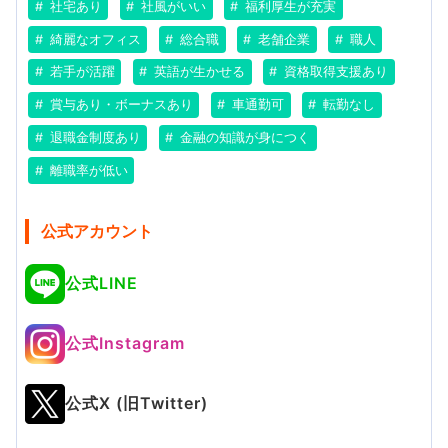
社宅あり
社風がいい
福利厚生が充実
綺麗なオフィス
総合職
老舗企業
職人
若手が活躍
英語が生かせる
資格取得支援あり
賞与あり・ボーナスあり
車通勤可
転勤なし
退職金制度あり
金融の知識が身につく
離職率が低い
公式アカウント
公式LINE
公式Instagram
公式X (旧Twitter)