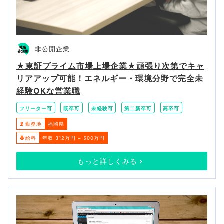
非公開企業
★東証プライム市場上場企業★頑張り次第でキャ
リアアップ可能！エネルギー・環境分野で完全未
経験OKな営業職
フリーター可
既卒可
未経験可
第二新卒可
高卒可
勤務地
福岡県
給料
年収 312万円 ~ 500万円
もっと詳しくみる