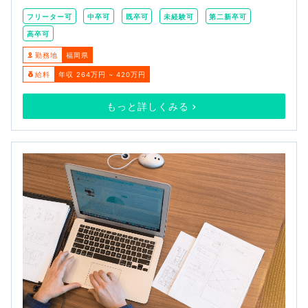
フリーター可
中卒可
既卒可
未経験可
第二新卒可
高卒可
勤務地
福岡県
給料
年収 264万円 ~ 420万円
もっと詳しくみる