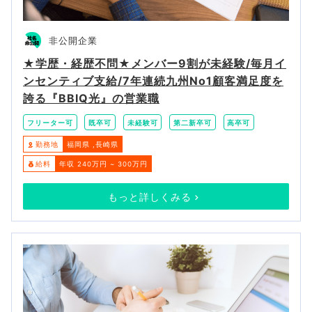
非公開企業
★学歴・経歴不問★メンバー9割が未経験/毎月イ
ンセンティブ支給/7年連続九州No1顧客満足度を
誇る『BBIQ光』の営業職
フリーター可
既卒可
未経験可
第二新卒可
高卒可
勤務地
福岡県
長崎県
給料
年収 240万円 ~ 300万円
もっと詳しくみる