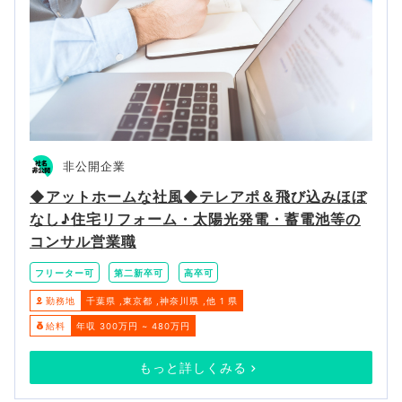
非公開企業
◆アットホームな社風◆テレアポ＆飛び込みほぼ
なし♪住宅リフォーム・太陽光発電・蓄電池等の
コンサル営業職
フリーター可
第二新卒可
高卒可
勤務地
千葉県
東京都
神奈川県
他 1 県
給料
年収 300万円 ~ 480万円
もっと詳しくみる