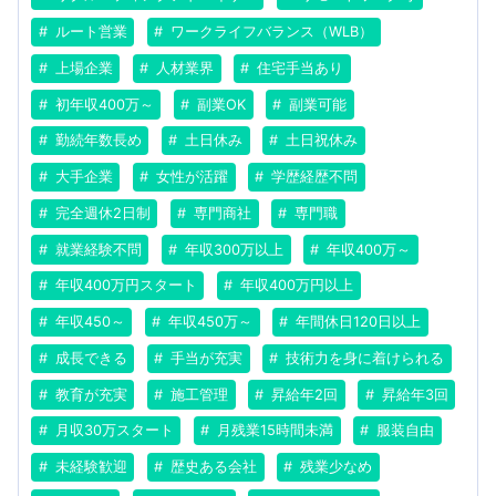
ルート営業
ワークライフバランス（WLB）
上場企業
人材業界
住宅手当あり
初年収400万～
副業OK
副業可能
勤続年数長め
土日休み
土日祝休み
大手企業
女性が活躍
学歴経歴不問
完全週休2日制
専門商社
専門職
就業経験不問
年収300万以上
年収400万～
年収400万円スタート
年収400万円以上
年収450～
年収450万～
年間休日120日以上
成長できる
手当が充実
技術力を身に着けられる
教育が充実
施工管理
昇給年2回
昇給年3回
月収30万スタート
月残業15時間未満
服装自由
未経験歓迎
歴史ある会社
残業少なめ