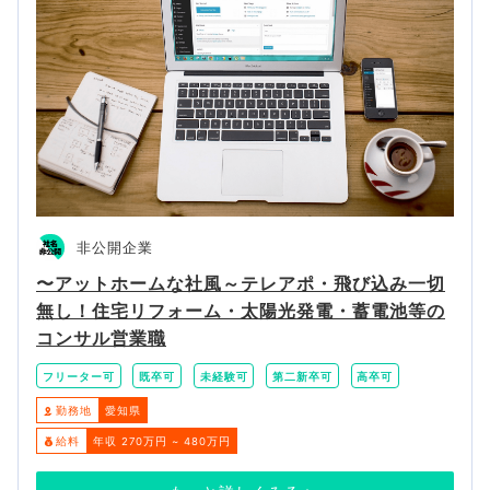
非公開企業
〜アットホームな社風～テレアポ・飛び込み一切
無し！住宅リフォーム・太陽光発電・蓄電池等の
コンサル営業職
フリーター可
既卒可
未経験可
第二新卒可
高卒可
勤務地
愛知県
給料
年収 270万円 ~ 480万円