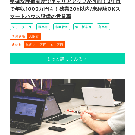
明確な評価制度でキャリアアップが可能！2年目
で年収1000万円も！残業20h以内/未経験OKス
マートハウス設備の営業職
フリーター可
既卒可
未経験可
第二新卒可
高卒可
勤務地
大阪府
給料
年収 300万円 ~ 810万円
もっと詳しくみる