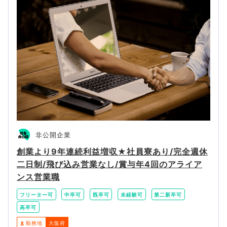
非公開企業
創業より9年連続利益増収★社員寮あり/完全週休
二日制/飛び込み営業なし/賞与年4回のアライア
ンス営業職
フリーター可
中卒可
既卒可
未経験可
第二新卒可
高卒可
勤務地
大阪府