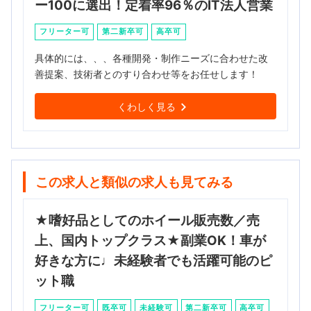
ー100に選出！定着率96％のIT法人営業
フリーター可
第二新卒可
高卒可
具体的には、、、各種開発・制作ニーズに合わせた改
善提案、技術者とのすり合わせ等をお任せします！
くわしく見る
この求人と類似の求人も見てみる
★嗜好品としてのホイール販売数／売
上、国内トップクラス★副業OK！車が
好きな方に♩未経験者でも活躍可能のピ
ット職
フリーター可
既卒可
未経験可
第二新卒可
高卒可