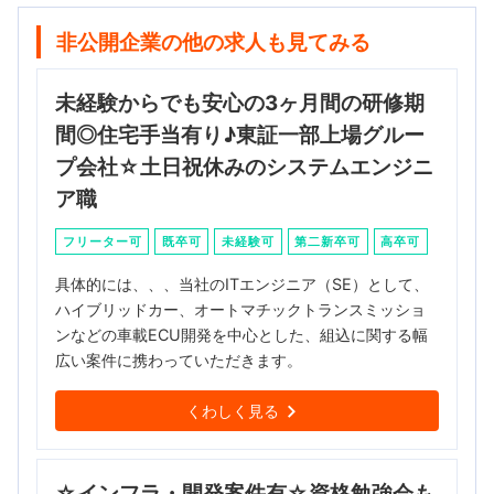
非公開企業の他の求人も見てみる
未経験からでも安心の3ヶ月間の研修期
間◎住宅手当有り♪東証一部上場グルー
プ会社☆土日祝休みのシステムエンジニ
ア職
フリーター可
既卒可
未経験可
第二新卒可
高卒可
具体的には、、、当社のITエンジニア（SE）として、
ハイブリッドカー、オートマチックトランスミッショ
ンなどの車載ECU開発を中心とした、組込に関する幅
広い案件に携わっていただきます。
くわしく見る
☆インフラ・開発案件有☆資格勉強会も