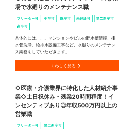
場で水廻りのメンテナンス職
フリーター可
中卒可
既卒可
未経験可
第二新卒可
高卒可
具体的には、、、マンションやビルの貯水槽清掃、排
水管洗浄、給排水設備工事など、水廻りのメンテナン
ス業務をしていただきます。
くわしく見る
◇医療・介護業界に特化した人材紹介事
業◇土日祝休み・残業20時間程度！イ
ンセンティブあり◎年収500万円以上の
営業職
フリーター可
第二新卒可