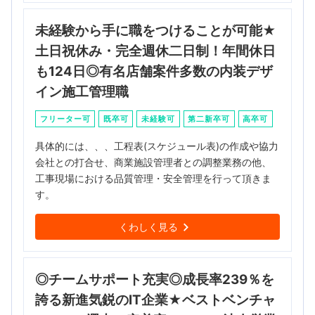
未経験から手に職をつけることが可能★
土日祝休み・完全週休二日制！年間休日
も124日◎有名店舗案件多数の内装デザ
イン施工管理職
フリーター可
既卒可
未経験可
第二新卒可
高卒可
具体的には、、、工程表(スケジュール表)の作成や協力
会社との打合せ、商業施設管理者との調整業務の他、
工事現場における品質管理・安全管理を行って頂きま
す。
くわしく見る
◎チームサポート充実◎成長率239％を
誇る新進気鋭のIT企業★ベストベンチャ