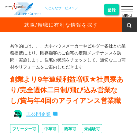
＼どんなサービス？／
登録
MENU
就職/転職に有利な情報を探す
具体的には、、、大手ハウスメーカーやビルダー各社との業
務提携により、既存顧客のご自宅の定期メンテナンスを訪
問・実施します。住宅の状態をチェックして、適切なエコ商
材やリフォームをご案内しただきます！
創業より9年連続利益増収★社員寮あ
り/完全週休二日制/飛び込み営業な
し/賞与年4回のアライアンス営業職
非公開企業
フリーター可
中卒可
既卒可
未経験可