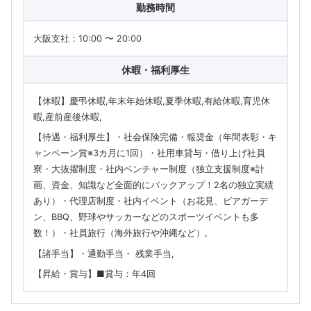
勤務時間
大阪支社：10:00 〜 20:00
休暇・福利厚生
【休暇】慶弔休暇,年末年始休暇,夏季休暇,有給休暇,育児休
暇,産前産後休暇
【待遇・福利厚生】・社会保険完備・報奨金（年間表彰・キ
ャンペーン賞※3カ月に1回）・社用車貸与・借り上げ社員
寮・大抜擢制度・社内ベンチャー制度（独立支援制度※計
画、資金、知識など全面的にバックアップ！2名の独立実績
あり）・代理店制度・社内イベント（お花見、ビアガーデ
ン、BBQ、野球やサッカーなどのスポーツイベントも多
数！）・社員旅行（海外旅行や沖縄など）
【諸手当】・通勤手当・ 残業手当
【昇給・賞与】■賞与：年4回