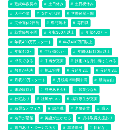
勤続年数長め
土日休み
土日祝休み
大手企業
女性が活躍
学歴経歴不問
完全週休2日制
専門商社
専門職
就業経験不問
年収300万以上
年収400万～
年収400万円スタート
年収400万円以上
年収450～
年収450万～
年間休日120日以上
成長できる
手当が充実
技術力を身に着けられる
教育が充実
施工管理
昇給年2回
昇給年3回
月収30万スタート
月残業15時間未満
服装自由
未経験歓迎
歴史ある会社
残業少なめ
社宅あり
社風がいい
福利厚生が充実
綺麗なオフィス
総合職
老舗企業
職人
若手が活躍
英語が生かせる
資格取得支援あり
賞与あり・ボーナスあり
車通勤可
転勤なし