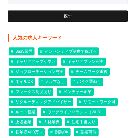
探す
人気の求人キーワード
SaaS業界
インセンティブ制度で稼げる
キャリアアップが早い
キャリアプラン充実
ジョブローテーション充実
チームワーク重視
ネイルOK
ノルマなし
バイク通勤可
フレックス制度あり
ベンチャー企業
リクルーティングアドバイザー
リモートワーク可
ルート営業
ワークライフバランス（WLB）
上場企業
人材業界
住宅手当あり
初年収400万～
副業OK
副業可能