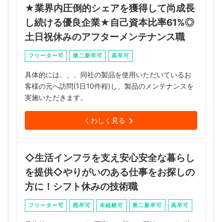
★業界内圧倒的シェアを獲得して尚成長
し続ける優良企業★自己資本比率61%◎
土日祝休みのアフターメンテナンス職
フリーター可
第二新卒可
高卒可
具体的には、、、同社の製品を使用いただいているお
客様の元へ訪問(1日10件程)し、製品のメンテナンスを
実施いただきます。
くわしく見る
◇生活インフラを支え安心安全な暮らし
を提供◇やりがいのある仕事をお探しの
方に！シフト休みの技術職
フリーター可
既卒可
未経験可
第二新卒可
高卒可