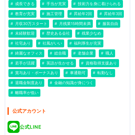
成長できる
手当が充実
技術力を身に着けられる
教育が充実
施工管理
昇給年2回
昇給年3回
月収30万スタート
月残業15時間未満
服装自由
未経験歓迎
歴史ある会社
残業少なめ
社宅あり
社風がいい
福利厚生が充実
綺麗なオフィス
総合職
老舗企業
職人
若手が活躍
英語が生かせる
資格取得支援あり
賞与あり・ボーナスあり
車通勤可
転勤なし
退職金制度あり
金融の知識が身につく
離職率が低い
公式アカウント
公式LINE