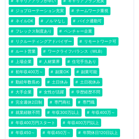
キャリアアップが早い
キャリアプラン充実
ジョブローテーション充実
チームワーク重視
ネイルOK
ノルマなし
バイク通勤可
フレックス制度あり
ベンチャー企業
リクルーティングアドバイザー
リモートワーク可
ルート営業
ワークライフバランス（WLB）
上場企業
人材業界
住宅手当あり
初年収400万～
副業OK
副業可能
勤続年数長め
土日休み
土日祝休み
大手企業
女性が活躍
学歴経歴不問
完全週休2日制
専門商社
専門職
就業経験不問
年収300万以上
年収400万～
年収400万円スタート
年収400万円以上
年収450～
年収450万～
年間休日120日以上