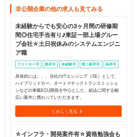
非公開企業の他の求人も見てみる
未経験からでも安心の3ヶ月間の研修期
間◎住宅手当有り♪東証一部上場グルー
プ会社☆土日祝休みのシステムエンジニ
ア職
フリーター可
既卒可
未経験可
第二新卒可
高卒可
具体的には、、、当社のITエンジニア（SE）として、
ハイブリッドカー、オートマチックトランスミッショ
ンなどの車載ECU開発を中心とした、組込に関する幅
広い案件に携わっていただきます。
くわしく見る
☆インフラ・開発案件有☆資格勉強会も