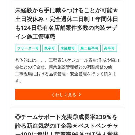
未経験から手に職をつけることが可能★
土日祝休み・完全週休二日制！年間休日
も124日◎有名店舗案件多数の内装デザ
イン施工管理職
フリーター可
既卒可
未経験可
第二新卒可
高卒可
具体的には、、、工程表(スケジュール表)の作成や協力
会社との打合せ、商業施設管理者との調整業務の他、
工事現場における品質管理・安全管理を行って頂きま
す。
くわしく見る
◎チームサポート充実◎成長率239％を
誇る新進気鋭のIT企業★ベストベンチャ
ー100に選出！定着率96％のIT法人営業