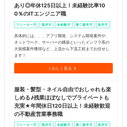
あり◎年休125日以上！未経験比率10
0％のITエンジニア職
フリーター可
既卒可
未経験可
第二新卒可
高卒可
具体的には、、、アプリ開発、システム開発案件や、
ネットワーク、サーバーの構築といったインフラ系の
大規模案件獲得など、上流から下流工程までお任せし
ます！
くわしく見る
服装・髪型・ネイル自由でおしゃれも楽
しめる♪残業ほぼなしでプライベートも
充実★年間休日120日以上！未経験歓迎
の不動産営業事務職
フリーター可
既卒可
未経験可
第二新卒可
高卒可