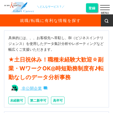
＼どんなサービス？／
登録
MENU
就職/転職に有利な情報を探す
具体的には、、、お客様先へ常駐し、BI（ビジネスインテリ
ジェンス）を使用したデータ集計分析やレポーティングなど
幅広くご支援いただきます。
★土日祝休み！職種未経験大歓迎☆副
業・WワークOK◎時短勤務制度有♪転
勤なしのデータ分析事務
非公開企業
未経験可
第二新卒可
高卒可