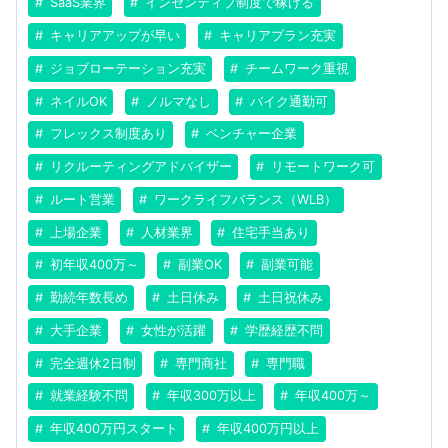
SaaS業界
インセンティブ制度で稼げる
キャリアアップが早い
キャリアプラン充実
ジョブローテーション充実
チームワーク重視
ネイルOK
ノルマなし
バイク通勤可
フレックス制度あり
ベンチャー企業
リクルーティングアドバイザー
リモートワーク可
ルート営業
ワークライフバランス（WLB）
上場企業
人材業界
住宅手当あり
初年収400万～
副業OK
副業可能
勤続年数長め
土日休み
土日祝休み
大手企業
女性が活躍
学歴経歴不問
完全週休2日制
専門商社
専門職
就業経験不問
年収300万以上
年収400万～
年収400万円スタート
年収400万円以上