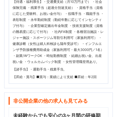
【待遇・福利厚生】・交通費支給（月10万円まで） ・社会
保険完備 ・残業手当（超過分別途支給） ・資格手当（資格
に応じた受験料、お祝い金付与） ・役職手当 ・職能手当 ・
表彰制度 ・永年勤続制度（勤続年数に応じてインセンティ
ブ付与） ・企業型確定拠出年金制度 ・技術支援制度（資格
の難易度に応じて付与） ・社内FA制度 ・各種宿泊施設・レ
ジャー施設・スポーツジム等割引利用可（家族利用可） ・
健康診断（女性は婦人科検診も隔年受診可） ・インフルエ
ンザ予防接種費用助成金（家族利用可・最大3000円／1名）
・副業/WワークOK ・時短勤務制度 ・結婚お祝い金、出産
祝い金 ・ウェルカムバック制度 ・女性管理職登用あり
【諸手当】・通勤手当・残業手当
【昇給・賞与】■賞与：業績により支給 ■昇給：年2回
非公開企業の他の求人も見てみる
未経験からでも安心の3ヶ月間の研修期