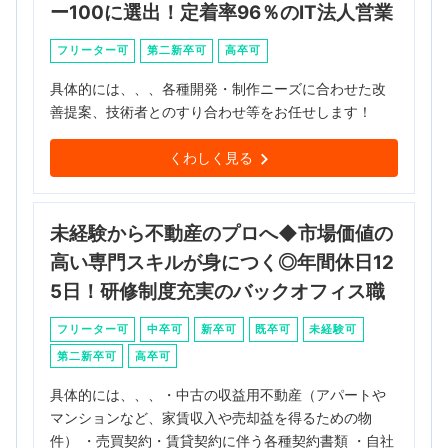
ー100に選出！定着率96％のIT法人営業
フリーター可
第二新卒可
高卒可
具体的には、、、各種開発・制作ニーズに合わせた改
善提案、技術者とのすり合わせ等をお任せします！
くわしく見る
未経験から不動産のプロへ◆市場価値の
高い専門スキルが身につく◎年間休日12
5日！研修制度充実のバックオフィス職
フリーター可
中卒可
新卒可
既卒可
未経験可
第二新卒可
高卒可
具体的には、、、・中古の収益用不動産（アパートや
マンションなど、家賃収入や売却益を得るための物
件） ・売買契約・賃貸契約に伴う各種契約書類 ・自社