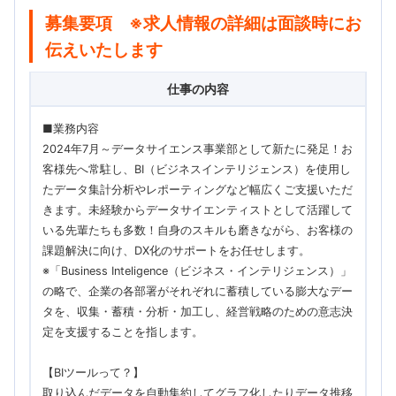
募集要項 ※求人情報の詳細は面談時にお
伝えいたします
仕事の内容
■業務内容
2024年7月～データサイエンス事業部として新たに発足！お
客様先へ常駐し、BI（ビジネスインテリジェンス）を使用し
たデータ集計分析やレポーティングなど幅広くご支援いただ
きます。未経験からデータサイエンティストとして活躍して
いる先輩たちも多数！自身のスキルも磨きながら、お客様の
課題解決に向け、DX化のサポートをお任せします。
※「Business Inteligence（ビジネス・インテリジェンス）」
の略で、企業の各部署がそれぞれに蓄積している膨大なデー
タを、収集・蓄積・分析・加工し、経営戦略のための意志決
定を支援することを指します。
【BIツールって？】
取り込んだデータを自動集約してグラフ化したりデータ推移