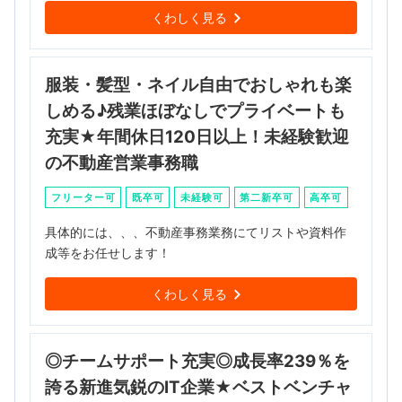
くわしく見る
服装・髪型・ネイル自由でおしゃれも楽
しめる♪残業ほぼなしでプライベートも
充実★年間休日120日以上！未経験歓迎
の不動産営業事務職
フリーター可
既卒可
未経験可
第二新卒可
高卒可
具体的には、、、不動産事務業務にてリストや資料作
成等をお任せします！
くわしく見る
◎チームサポート充実◎成長率239％を
誇る新進気鋭のIT企業★ベストベンチャ