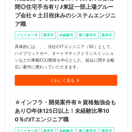
間◎住宅手当有り♪東証一部上場グルー
プ会社☆土日祝休みのシステムエンジニ
ア職
フリーター可
既卒可
未経験可
第二新卒可
高卒可
具体的には、、、当社のITエンジニア（SE）として、
ハイブリッドカー、オートマチックトランスミッショ
ンなどの車載ECU開発を中心とした、組込に関する幅
広い案件に携わっていただきます。
くわしく見る
☆インフラ・開発案件有☆資格勉強会も
あり◎年休125日以上！未経験比率10
0％のITエンジニア職
フリーター可
既卒可
未経験可
第二新卒可
高卒可