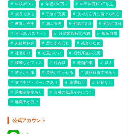
年収450～
年収450万～
年間休日120日以上
成長できる
手当が充実
技術力を身に着けられる
教育が充実
施工管理
昇給年2回
昇給年3回
月収30万スタート
月残業15時間未満
服装自由
未経験歓迎
歴史ある会社
残業少なめ
社宅あり
社風がいい
福利厚生が充実
綺麗なオフィス
総合職
老舗企業
職人
若手が活躍
英語が生かせる
資格取得支援あり
賞与あり・ボーナスあり
車通勤可
転勤なし
退職金制度あり
金融の知識が身につく
離職率が低い
公式アカウント