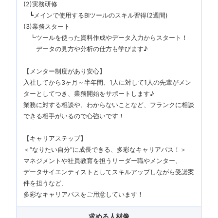
(2)実務研修
┗メインで使用するBIツールのスキル習得(2週間)
(3)業務スタート
┗ツールを使った資料作成やデータ入力からスタート！
データの見方や分析の仕方も学びます♪
【メンター制度があり安心】
入社してから3ヶ月～半年間、1人に対して1人の先輩がメン
ターとしてつき、業務開始をサポートします♪
業務に対する相談や、わからないことなど、フランクに相談
できる相手がいるので心強いです！
【キャリアステップ】
＜“なりたい自分”に成長できる、多彩なキャリアパス！＞
マネジメントや社員教育を担うリーダー職やメンター、
データサイエンティストとしてスキルアップしながら受諾案
件を担うなど、
多彩なキャリアパスをご用意しています！
求める人材像