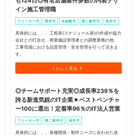
も124日◎有名店舗案件多数の内装デザ
イン施工管理職
フリーター可
既卒可
未経験可
第二新卒可
高卒可
具体的には、、、工程表(スケジュール表)の作成や協力
会社との打合せ、商業施設管理者との調整業務の他、
工事現場における品質管理・安全管理を行って頂きま
す。
くわしく見る
◎チームサポート充実◎成長率239％を
誇る新進気鋭のIT企業★ベストベンチャ
ー100に選出！定着率96％のIT法人営業
フリーター可
第二新卒可
高卒可
具体的には、、、各種開発・制作ニーズに合わせた改