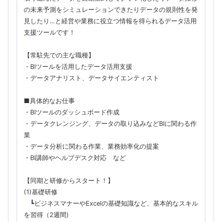
の未来予測をシミュレーションできたりデータの規則性を発
見したり…と経営や業務に役立つ情報を得られるデータ活用
支援ツールです！
【常駐先での主な職種】
・BIツールを活用したデータ活用支援
・データアナリスト、データサイエンティスト
■具体的なお仕事
・BIツールのダッシュボード作成
・データクレンジング、データの取り込みなどBIに関わる作
業
・データ分析に関わる作業、業務効率化の提案
・BI講師やヘルプデスク対応 など
【同期と研修からスタート！】
(1)基礎研修
┗ビジネスマナーやExcelの基礎知識など、基本的なスキル
を習得（2週間)