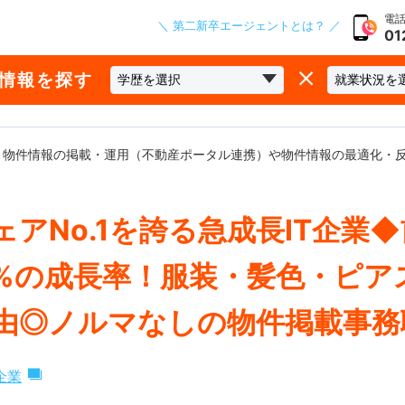
電話
＼ 第二新卒エージェントとは？ ／
01
な情報を探す
、物件情報の掲載・運用（不動産ポータル連携）や物件情報の最適化・
ェアNo.1を誇る急成長IT企業
0%の成長率！服装・髪色・ピア
由◎ノルマなしの物件掲載事務
企業