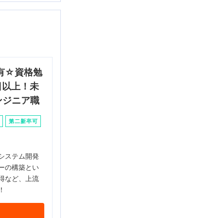
有☆資格勉
日以上！未
ンジニア職
第二新卒可
システム開発
ーの構築とい
得など、上流
！