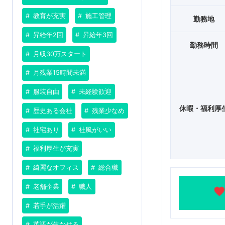
教育が充実
施工管理
勤務地
昇給年2回
昇給年3回
勤務時間
月収30万スタート
月残業15時間未満
服装自由
未経験歓迎
休暇・福利厚
歴史ある会社
残業少なめ
社宅あり
社風がいい
福利厚生が充実
綺麗なオフィス
総合職
老舗企業
職人
若手が活躍
英語が生かせる