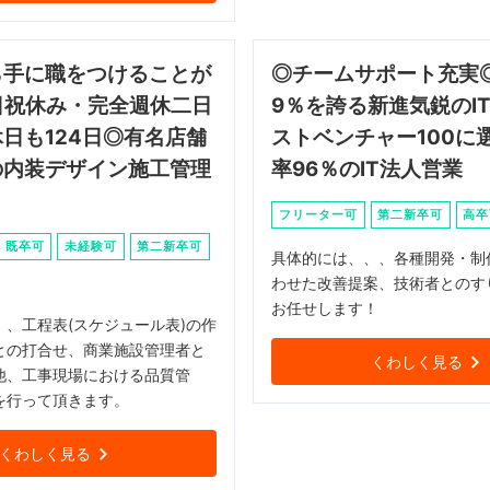
ら手に職をつけることが
◎チームサポート充実◎
日祝休み・完全週休二日
9％を誇る新進気鋭のI
日も124日◎有名店舗
ストベンチャー100に
の内装デザイン施工管理
率96％のIT法人営業
フリーター可
第二新卒可
高卒
既卒可
未経験可
第二新卒可
具体的には、、、各種開発・制
わせた改善提案、技術者とのす
お任せします！
、、工程表(スケジュール表)の作
との打合せ、商業施設管理者と
くわしく見る
他、工事現場における品質管
を行って頂きます。
くわしく見る