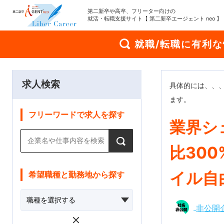
第二新卒や高卒、フリーター向けの
就活・転職支援サイト【 第二新卒エージェント neo 】
就職/転職に有利
求人検索
具体的には、、
ます。
フリーワードで求人を探す
業界シ
比30
イル自
希望職種と勤務地から探す
非公開