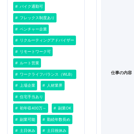
バイク通勤可
フレックス制度あり
ベンチャー企業
リクルーティングアドバイザー
リモートワーク可
ルート営業
仕事の内容
ワークライフバランス（WLB）
上場企業
人材業界
住宅手当あり
初年収400万～
副業OK
副業可能
勤続年数長め
土日休み
土日祝休み