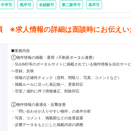
中卒可
既卒可
未経験可
第二新卒可
高卒可
項 ※求人情報の詳細は面談時にお伝えい
■業務内容
①物件情報の掲載・運用（不動産ポータル連携）
・SUUMO等のポータルサイトに掲載されている物件情報を自社サー
へ登録、反映
・情報の正確性チェック（賃料、間取り、写真、コメントなど）
・掲載ルールに沿った表記統一、更新対応
・空室／成約に伴う情報修正、削除対応
②物件情報の最適化・反響改善
・「問い合わせが入りやすい物件」の条件分析
・写真、コメント、掲載順などの改善提案
・反響データをもとにした掲載内容の調整