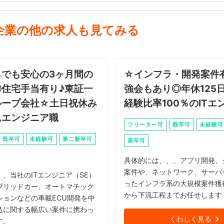
企業の他の求人も見てみる
らでも安心の3ヶ月間の
☆インフラ・開発案件
◎住宅手当有り♪東証一
強会もあり◎年休125
ループ会社☆土日祝休み
経験比率100％のITエ
ムエンジニア職
フリーター可
既卒可
未経験可
既卒可
未経験可
第二新卒可
高卒可
具体的には、、、アプリ開発、
案件や、ネットワーク、サーバ
、当社のITエンジニア（SE）
ったインフラ系の大規模案件獲
ブリッドカー、オートマチック
から下流工程までお任せします
ションなどの車載ECU開発を中
込に関する幅広い案件に携わっ
くわしく見る
す。