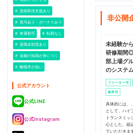
資格取得支援あり
非公開
賞与あり・ボーナスあり
車通勤可
転勤なし
未経験か
退職金制度あり
研修期間
金融の知識が身につく
部上場グ
離職率が低い
のシステ
フリーター可
公式アカウント
高卒可
公式LINE
具体的には、、
として、ハイ
トランスミッ
公式Instagram
心とした、組
ていただきま