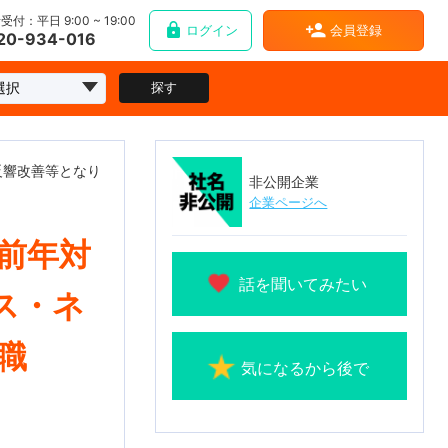
受付：平日 9:00 ~ 19:00
ログイン
会員登録
20-934-016
探す
反響改善等となり
非公開企業
企業ページへ
◆前年対
話を聞いてみたい
ス・ネ
職
気になるから後で