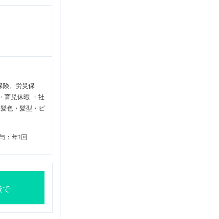
保険、労災保
・育児休暇 ・社
・髪色・髪型・ピ
与：年1回
後で