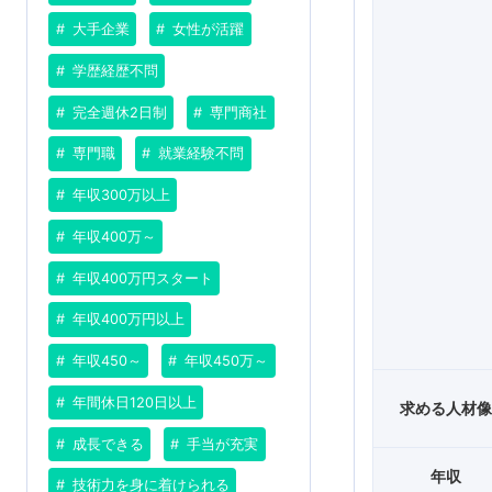
大手企業
女性が活躍
学歴経歴不問
完全週休2日制
専門商社
専門職
就業経験不問
年収300万以上
年収400万～
年収400万円スタート
年収400万円以上
年収450～
年収450万～
年間休日120日以上
求める人材
成長できる
手当が充実
年収
技術力を身に着けられる