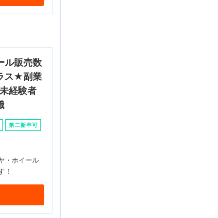
ール販売数
ラス★副業
♩未経験者
職
第二新卒可
ヤ・ホイール
す！