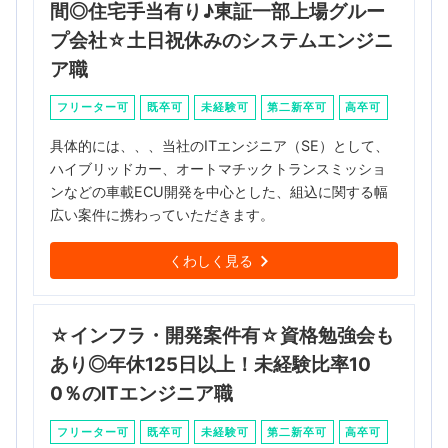
間◎住宅手当有り♪東証一部上場グルー
プ会社☆土日祝休みのシステムエンジニ
ア職
フリーター可
既卒可
未経験可
第二新卒可
高卒可
具体的には、、、当社のITエンジニア（SE）として、
ハイブリッドカー、オートマチックトランスミッショ
ンなどの車載ECU開発を中心とした、組込に関する幅
広い案件に携わっていただきます。
くわしく見る
☆インフラ・開発案件有☆資格勉強会も
あり◎年休125日以上！未経験比率10
0％のITエンジニア職
フリーター可
既卒可
未経験可
第二新卒可
高卒可