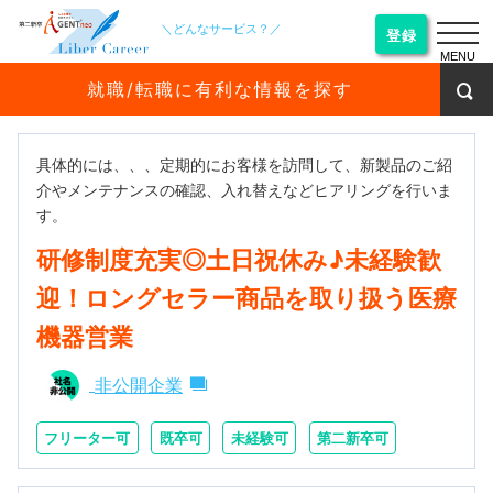
＼どんなサービス？／
登録
MENU
就職/転職に有利な情報を探す
具体的には、、、定期的にお客様を訪問して、新製品のご紹
介やメンテナンスの確認、入れ替えなどヒアリングを行いま
す。
研修制度充実◎土日祝休み♪未経験歓
迎！ロングセラー商品を取り扱う医療
機器営業
非公開企業
フリーター可
既卒可
未経験可
第二新卒可