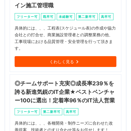
イン施工管理職
フリーター可
既卒可
未経験可
第二新卒可
高卒可
具体的には、、、工程表(スケジュール表)の作成や協力
会社との打合せ、商業施設管理者との調整業務の他、
工事現場における品質管理・安全管理を行って頂きま
す。
くわしく見る
◎チームサポート充実◎成長率239％を
誇る新進気鋭のIT企業★ベストベンチャ
ー100に選出！定着率96％のIT法人営業
フリーター可
第二新卒可
高卒可
具体的には、、、各種開発・制作ニーズに合わせた改
善提案、技術者とのすり合わせ等をお任せします！