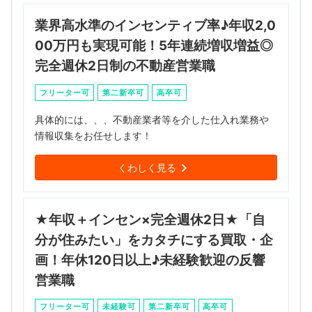
業界高水準のインセンティブ率♪年収2,0
00万円も実現可能！5年連続増収増益◎
完全週休2日制の不動産営業職
フリーター可
第二新卒可
高卒可
具体的には、、、不動産業者等を介した仕入れ業務や
情報収集をお任せします！
くわしく見る
★年収＋インセン×完全週休2日★「自
分が住みたい」をカタチにする買取・企
画！年休120日以上♪未経験歓迎の反響
営業職
フリーター可
未経験可
第二新卒可
高卒可