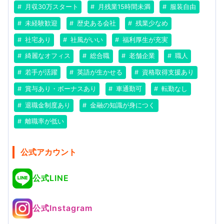
月収30万スタート
月残業15時間未満
服装自由
未経験歓迎
歴史ある会社
残業少なめ
社宅あり
社風がいい
福利厚生が充実
綺麗なオフィス
総合職
老舗企業
職人
若手が活躍
英語が生かせる
資格取得支援あり
賞与あり・ボーナスあり
車通勤可
転勤なし
退職金制度あり
金融の知識が身につく
離職率が低い
公式アカウント
公式LINE
公式Instagram