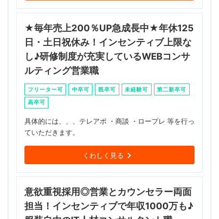
★毎年売上200％UP急成長中★年休125
日・土日祝休み！インセンティブ上限な
し♪研修制度が充実しているWEBコンサ
ルティング営業職
フリーター可
中卒可
既卒可
未経験可
第二新卒可
高卒可
具体的には、、、テレアポ ・商談 ・ロープレ 等を行っ
ていただきます。
くわしく見る
意欲重視採用◎営業とカウンセラー両面
担当！インセンティブで年収1000万も♪