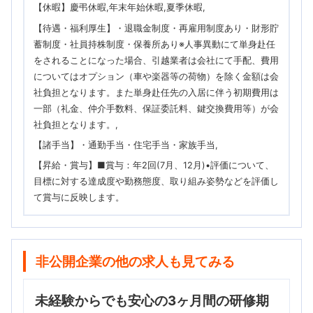
【休暇】慶弔休暇,年末年始休暇,夏季休暇
【待遇・福利厚生】・退職金制度・再雇用制度あり・財形貯
蓄制度・社員持株制度・保養所あり※人事異動にて単身赴任
をされることになった場合、引越業者は会社にて手配、費用
についてはオプション（車や楽器等の荷物）を除く金額は会
社負担となります。また単身赴任先の入居に伴う初期費用は
一部（礼金、仲介手数料、保証委託料、鍵交換費用等）が会
社負担となります。
【諸手当】・通勤手当・住宅手当・家族手当
【昇給・賞与】■賞与：年2回(7月、12月)•評価について、
目標に対する達成度や勤務態度、取り組み姿勢などを評価し
て賞与に反映します。
非公開企業の他の求人も見てみる
未経験からでも安心の3ヶ月間の研修期