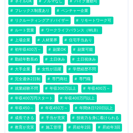
ネイルOK
ノルマなし
バイク通勤可
フレックス制度あり
ベンチャー企業
リクルーティングアドバイザー
リモートワーク可
ルート営業
ワークライフバランス（WLB）
上場企業
人材業界
住宅手当あり
初年収400万～
副業OK
副業可能
勤続年数長め
土日休み
土日祝休み
大手企業
女性が活躍
学歴経歴不問
完全週休2日制
専門商社
専門職
就業経験不問
年収300万以上
年収400万～
年収400万円スタート
年収400万円以上
年収450～
年収450万～
年間休日120日以上
成長できる
手当が充実
技術力を身に着けられる
教育が充実
施工管理
昇給年2回
昇給年3回