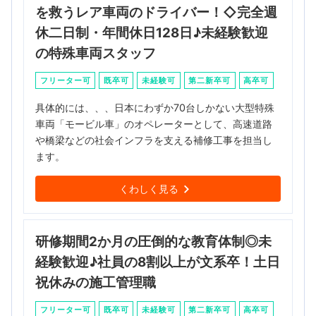
を救うレア車両のドライバー！◇完全週
休二日制・年間休日128日♪未経験歓迎
の特殊車両スタッフ
フリーター可
既卒可
未経験可
第二新卒可
高卒可
具体的には、、、日本にわずか70台しかない大型特殊
車両「モービル車」のオペレーターとして、高速道路
や橋梁などの社会インフラを支える補修工事を担当し
ます。
くわしく見る
研修期間2か月の圧倒的な教育体制◎未
経験歓迎♪社員の8割以上が文系卒！土日
祝休みの施工管理職
フリーター可
既卒可
未経験可
第二新卒可
高卒可