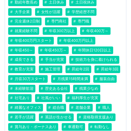
勤続年数長め
土日休み
土日祝休み
大手企業
女性が活躍
学歴経歴不問
完全週休2日制
専門商社
専門職
就業経験不問
年収300万以上
年収400万～
年収400万円スタート
年収400万円以上
年収450～
年収450万～
年間休日120日以上
成長できる
手当が充実
技術力を身に着けられる
教育が充実
施工管理
昇給年2回
昇給年3回
月収30万スタート
月残業15時間未満
服装自由
未経験歓迎
歴史ある会社
残業少なめ
社宅あり
社風がいい
福利厚生が充実
綺麗なオフィス
総合職
老舗企業
職人
若手が活躍
英語が生かせる
資格取得支援あり
賞与あり・ボーナスあり
車通勤可
転勤なし