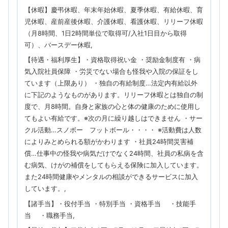
【休暇】慶弔休暇、年末年始休暇、夏季休暇、有給休暇、育
児休暇、産前産後休暇、介護休暇、看護休暇、リリーフ休暇
（月8時間、1日2時間単位で取得可/入社1日目から取得
可）、バースデー休暇
【待遇・福利厚生】・資格取得祝い金 ・奨励金制度有 ・病
気入院社員保障 ・労災でない場合も怪我や入院の保証をし
ています（上限あり） ・独自の有給制度…法定内有給以外
に下記のようなものがあります。リリーフ休暇とは独自の制
度で、月8時間。自身と家族の心と体の健康のために使用し
てもよい有給です。※次の月に繰り越しはできません ・サー
クル活動…スノボー フットボール・・・・ ※活動費は人数
によりみとめられる額がかわります ・社員24時間災害補
償…仕事中の怪我や病気だけでなく24時間、社員の私病を含
む病気、けがの補償をしてもらえる保険に加入しています。
また24時間健康やメンタルの相談ができるサービスに加入
しています。
【諸手当】・役付手当 ・特別手当 ・資格手当 ・技能手
当 ・職務手当