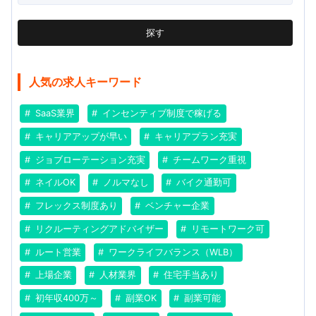
探す
人気の求人キーワード
SaaS業界
インセンティブ制度で稼げる
キャリアアップが早い
キャリアプラン充実
ジョブローテーション充実
チームワーク重視
ネイルOK
ノルマなし
バイク通勤可
フレックス制度あり
ベンチャー企業
リクルーティングアドバイザー
リモートワーク可
ルート営業
ワークライフバランス（WLB）
上場企業
人材業界
住宅手当あり
初年収400万～
副業OK
副業可能