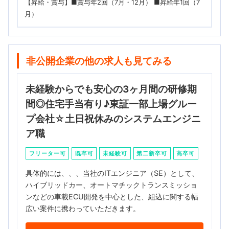
【昇給・賞与】■賞与年2回（7月・12月） ■昇給年1回（7
月）
非公開企業の他の求人も見てみる
未経験からでも安心の3ヶ月間の研修期
間◎住宅手当有り♪東証一部上場グルー
プ会社☆土日祝休みのシステムエンジニ
ア職
フリーター可
既卒可
未経験可
第二新卒可
高卒可
具体的には、、、当社のITエンジニア（SE）として、
ハイブリッドカー、オートマチックトランスミッショ
ンなどの車載ECU開発を中心とした、組込に関する幅
広い案件に携わっていただきます。