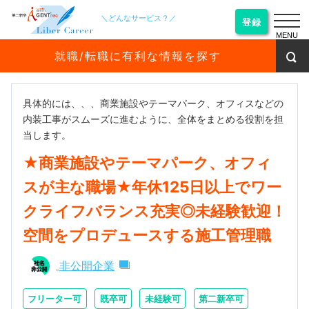
＼どんなサービス？／
登録
MENU
就職/転職に有利な情報を探す
具体的には、、、商業施設やテーマパーク、オフィスなどの
内装工事がスムーズに進むように、全体をまとめる役割を担
当します。
★商業施設やテーマパーク、オフィ
スが主な職場★年休125日以上でワー
クライフバランス充実◎未経験歓迎！
空間をプロデュースする施工管理職
非公開企業
フリーター可
既卒可
未経験可
第二新卒可