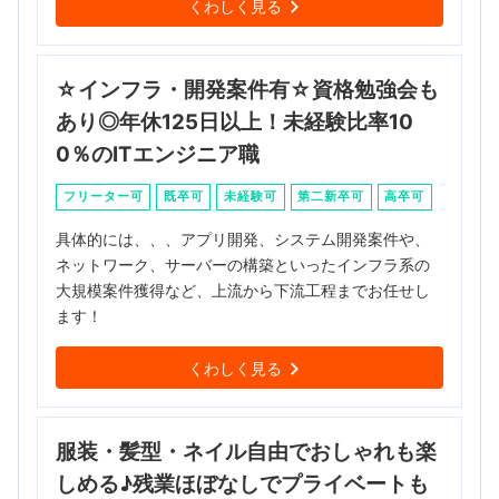
くわしく見る
☆インフラ・開発案件有☆資格勉強会も
あり◎年休125日以上！未経験比率10
0％のITエンジニア職
フリーター可
既卒可
未経験可
第二新卒可
高卒可
具体的には、、、アプリ開発、システム開発案件や、
ネットワーク、サーバーの構築といったインフラ系の
大規模案件獲得など、上流から下流工程までお任せし
ます！
くわしく見る
服装・髪型・ネイル自由でおしゃれも楽
しめる♪残業ほぼなしでプライベートも