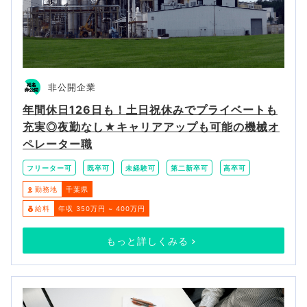
非公開企業
年間休日126日も！土日祝休みでプライベートも
充実◎夜勤なし★キャリアアップも可能の機械オ
ペレーター職
フリーター可
既卒可
未経験可
第二新卒可
高卒可
勤務地
千葉県
給料
年収 350万円 ~ 400万円
もっと詳しくみる