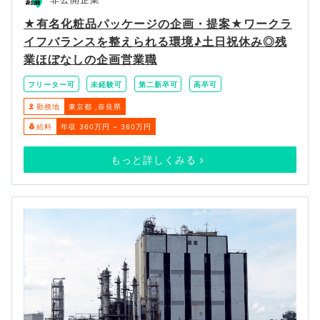
★有名化粧品パッケージの企画・提案★ワークラ
イフバランスを整えられる環境♪土日祝休み◎残
業ほぼなしの企画営業職
フリーター可
未経験可
第二新卒可
高卒可
勤務地
東京都
奈良県
給料
年収 360万円 ~ 360万円
もっと詳しくみる