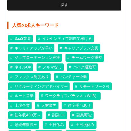
探す
人気の求人キーワード
SaaS業界
インセンティブ制度で稼げる
キャリアアップが早い
キャリアプラン充実
ジョブローテーション充実
チームワーク重視
ネイルOK
ノルマなし
バイク通勤可
フレックス制度あり
ベンチャー企業
リクルーティングアドバイザー
リモートワーク可
ルート営業
ワークライフバランス（WLB）
上場企業
人材業界
住宅手当あり
初年収400万～
副業OK
副業可能
勤続年数長め
土日休み
土日祝休み