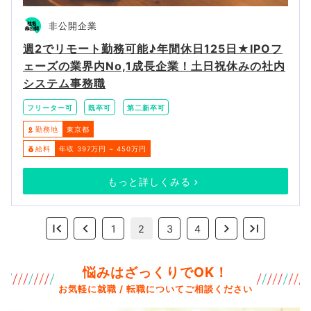
非公開企業
週2でリモート勤務可能♪年間休日125日★IPOフ
ェーズの業界内No,1成長企業！土日祝休みの社内
システム事務職
フリーター可
既卒可
第二新卒可
勤務地
東京都
給料
年収 397万円 ~ 450万円
もっと詳しくみる
1
2
3
4
悩みはざっくりでOK！
お気軽に就職 / 転職についてご相談ください