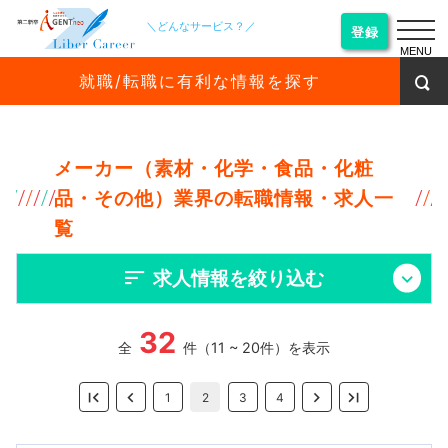
＼どんなサービス？／
登録
MENU
就職/転職に有利な情報を探す
メーカー（素材・化学・食品・化粧
品・その他）業界の転職情報・求人一
覧
求人情報を絞り込む
32
全
件（11 ~ 20件）を表示
1
2
3
4