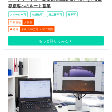
存顧客へのルート営業
フリーター可
未経験可
第二新卒可
高卒可
勤務地
大阪府
給料
年収 400万円 ~ 520万円
もっと詳しくみる