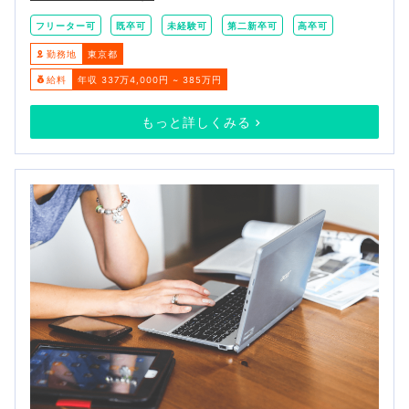
フリーター可
既卒可
未経験可
第二新卒可
高卒可
勤務地
東京都
給料
年収 337万4,000円 ~ 385万円
もっと詳しくみる