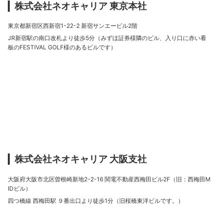
株式会社ネオキャリア 東京本社
東京都新宿区西新宿1-22-2 新宿サンエービル2階
JR新宿駅の南口改札より徒歩5分（みずほ証券様隣のビル、入り口に赤い看
板のFESTIVAL GOLF様のあるビルです）
株式会社ネオキャリア 大阪支社
大阪府大阪市北区曽根崎新地2-2-16 関電不動産西梅田ビル2F（旧：西梅田M
IDビル）
四つ橋線 西梅田駅 ９番出口より徒歩1分（旧桜橋東洋ビルです。）