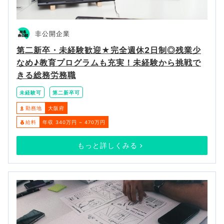
非公開企業
第二新卒・未経験歓迎★完全週休2日制◎残業少
なめ♪教育プログラムも充実！未経験から挑戦で
きる総務労務職
未経験可
第二新卒可
勤務地
大阪府
給料
年収 340万円 ~ 470万円
もっと詳しくみる