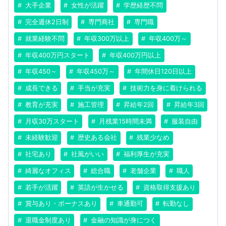
大手企業
女性が活躍
学歴経歴不問
完全週休2日制
専門商社
専門職
就業経験不問
年収300万以上
年収400万～
年収400万円スタート
年収400万円以上
年収450～
年収450万～
年間休日120日以上
成長できる
手当が充実
技術力を身に着けられる
教育が充実
施工管理
昇給年2回
昇給年3回
月収30万スタート
月残業15時間未満
服装自由
未経験歓迎
歴史ある会社
残業少なめ
社宅あり
社風がいい
福利厚生が充実
綺麗なオフィス
総合職
老舗企業
職人
若手が活躍
英語が生かせる
資格取得支援あり
賞与あり・ボーナスあり
車通勤可
転勤なし
退職金制度あり
金融の知識が身につく