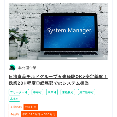
非公開企業
日清食品チルドグループ★未経験OK♪安定基盤！
残業20H程度◎総務部でのシステム担当
フリーター可
中卒可
既卒可
未経験可
第二新卒可
高卒可
勤務地
神奈川県
給料
年収 320万円 ~ 500万円