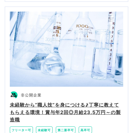
非公開企業
未経験から“職人技”を身につける♪丁寧に教えて
もらえる環境！賞与年2回◎月給23.5万円～の製
造職
フリーター可
未経験可
第二新卒可
高卒可