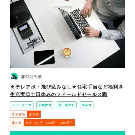
非公開企業
★テレアポ・飛び込みなし★住宅手当など福利厚
生充実◎土日休みのフィールドセールス職
フリーター可
未経験可
第二新卒可
高卒可
勤務地
東京都
給料
年収 368万1,000円 ~ 385万円