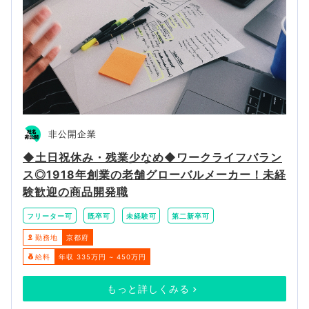
非公開企業
◆土日祝休み・残業少なめ◆ワークライフバラン
ス◎1918年創業の老舗グローバルメーカー！未経
験歓迎の商品開発職
フリーター可
既卒可
未経験可
第二新卒可
勤務地
京都府
給料
年収 335万円 ~ 450万円
もっと詳しくみる