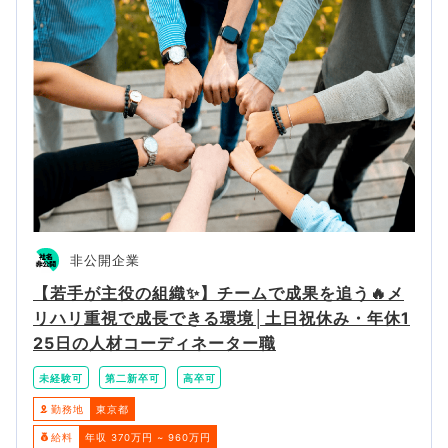
非公開企業
【若手が主役の組織✨】チームで成果を追う🔥メ
リハリ重視で成長できる環境│土日祝休み・年休1
25日の人材コーディネーター職
未経験可
第二新卒可
高卒可
勤務地
東京都
給料
年収 370万円 ~ 960万円