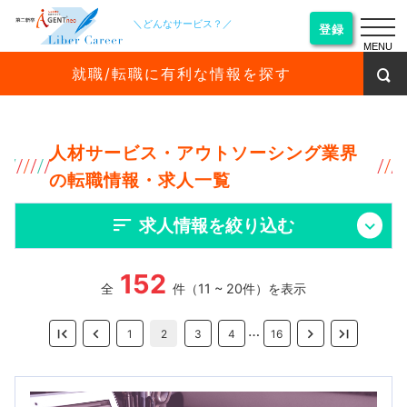
＼どんなサービス？／
登録
MENU
就職/転職に有利な情報を探す
人材サービス・アウトソーシング業界
の転職情報・求人一覧
求人情報を絞り込む
152
全
件（11 ~ 20件）を表示
…
1
2
3
4
16