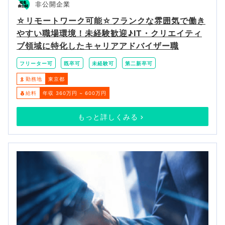
非公開企業
☆リモートワーク可能☆フランクな雰囲気で働き
やすい職場環境！未経験歓迎♪IT・クリエイティ
ブ領域に特化したキャリアアドバイザー職
フリーター可
既卒可
未経験可
第二新卒可
勤務地
東京都
給料
年収 360万円 ~ 600万円
もっと詳しくみる