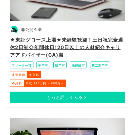
非公開企業
★東証グロース上場★未経験歓迎！土日祝完全週
休2日制◇年間休日120日以上の人材紹介キャリ
アアドバイザー(CA)職
フリーター可
中卒可
既卒可
未経験可
第二新卒可
勤務地
東京都
給料
年収 290万円 ~ 600万円
もっと詳しくみる