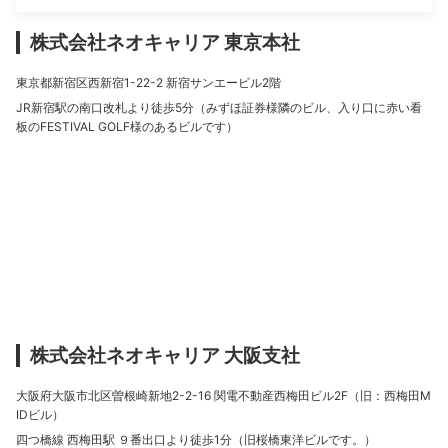
株式会社ネオキャリア 東京本社
東京都新宿区西新宿1-22-2 新宿サンエービル2階
JR新宿駅の南口改札より徒歩5分（みずほ証券様隣のビル、入り口に赤い看
板のFESTIVAL GOLF様のあるビルです）
株式会社ネオキャリア 大阪支社
大阪府大阪市北区曽根崎新地2-2-16 関電不動産西梅田ビル2F（旧：西梅田M
IDビル）
四つ橋線 西梅田駅 ９番出口より徒歩1分（旧桜橋東洋ビルです。）