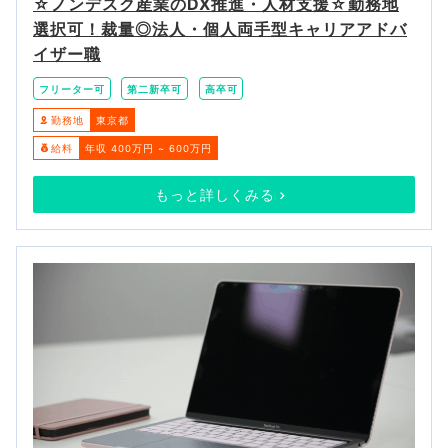
☆ノンデスク産業のDX推進・人材支援☆勤務地
選択可！裁量◎法人・個人両手型キャリアアドバ
イザー職
フリーター可
第二新卒可
高卒可
勤務地
東京都
給料
年収 400万円 ~ 600万円
もっと詳しくみる