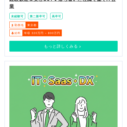
業
未経験可
第二新卒可
高卒可
勤務地
東京都
給料
年収 320万円 ~ 800万円
もっと詳しくみる