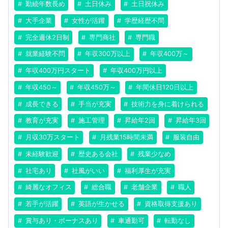
勤続年数長め
土日休み
土日祝休み
大手企業
女性が活躍
学歴経歴不問
完全週休2日制
専門商社
専門職
就業経験不問
年収300万以上
年収400万～
年収400万円スタート
年収400万円以上
年収450～
年収450万～
年間休日120日以上
成長できる
手当が充実
技術力を身に着けられる
教育が充実
施工管理
昇給年2回
昇給年3回
月収30万スタート
月残業15時間未満
服装自由
未経験歓迎
歴史ある会社
残業少なめ
社宅あり
社風がいい
福利厚生が充実
綺麗なオフィス
総合職
老舗企業
職人
若手が活躍
英語が生かせる
資格取得支援あり
賞与あり・ボーナスあり
車通勤可
転勤なし