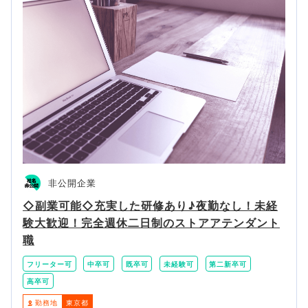
非公開企業
◇副業可能◇充実した研修あり♪夜勤なし！未経
験大歓迎！完全週休二日制のストアアテンダント
職
フリーター可
中卒可
既卒可
未経験可
第二新卒可
高卒可
勤務地
東京都