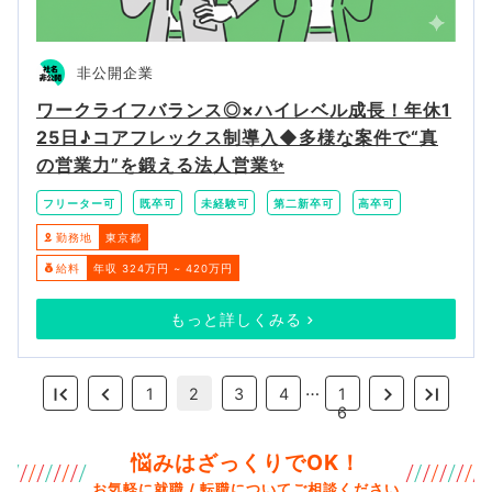
非公開企業
ワークライフバランス◎×ハイレベル成長！年休1
25日♪コアフレックス制導入◆多様な案件で“真
の営業力”を鍛える法人営業✨
フリーター可
既卒可
未経験可
第二新卒可
高卒可
勤務地
東京都
給料
年収 324万円 ~ 420万円
もっと詳しくみる
…
1
2
3
4
1
6
悩みはざっくりでOK！
お気軽に就職 / 転職についてご相談ください