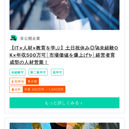
非公開企業
【IT×人材×教育を学ぶ】土日祝休み◎🚀未経験O
K×年収500万可│市場価値を爆上げ✨│経営者育
成型の人材営業！
未経験可
第二新卒可
高卒可
勤務地
東京都
給料
年収 300万円 ~ 1,000万円
もっと詳しくみる