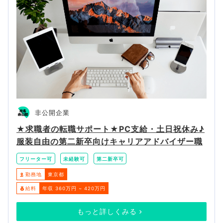
非公開企業
★求職者の転職サポート★PC支給・土日祝休み♪
服装自由の第二新卒向けキャリアアドバイザー職
フリーター可
未経験可
第二新卒可
勤務地
東京都
給料
年収 360万円 ~ 420万円
もっと詳しくみる