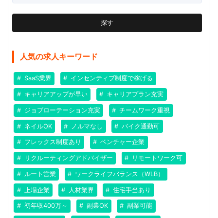
探す
人気の求人キーワード
SaaS業界
インセンティブ制度で稼げる
キャリアアップが早い
キャリアプラン充実
ジョブローテーション充実
チームワーク重視
ネイルOK
ノルマなし
バイク通勤可
フレックス制度あり
ベンチャー企業
リクルーティングアドバイザー
リモートワーク可
ルート営業
ワークライフバランス（WLB）
上場企業
人材業界
住宅手当あり
初年収400万～
副業OK
副業可能