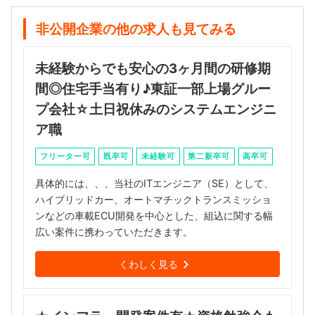
非公開企業の他の求人も見てみる
未経験からでも安心の3ヶ月間の研修期
間◎住宅手当有り♪東証一部上場グルー
プ会社☆土日祝休みのシステムエンジニ
ア職
フリーター可
既卒可
未経験可
第二新卒可
高卒可
具体的には、、、当社のITエンジニア（SE）として、
ハイブリッドカー、オートマチックトランスミッショ
ンなどの車載ECU開発を中心とした、組込に関する幅
広い案件に携わっていただきます。
くわしく見る