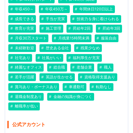
年収450～
年収450万～
年間休日120日以上
成長できる
手当が充実
技術力を身に着けられる
教育が充実
施工管理
昇給年2回
昇給年3回
月収30万スタート
月残業15時間未満
服装自由
未経験歓迎
歴史ある会社
残業少なめ
社宅あり
社風がいい
福利厚生が充実
綺麗なオフィス
総合職
老舗企業
職人
若手が活躍
英語が生かせる
資格取得支援あり
賞与あり・ボーナスあり
車通勤可
転勤なし
退職金制度あり
金融の知識が身につく
離職率が低い
公式アカウント