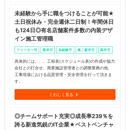
未経験から手に職をつけることが可能★
土日祝休み・完全週休二日制！年間休日
も124日◎有名店舗案件多数の内装デザ
イン施工管理職
フリーター可
既卒可
未経験可
第二新卒可
高卒可
具体的には、、、工程表(スケジュール表)の作成や協力
会社との打合せ、商業施設管理者との調整業務の他、
工事現場における品質管理・安全管理を行って頂きま
す。
くわしく見る
◎チームサポート充実◎成長率239％を
誇る新進気鋭のIT企業★ベストベンチャ