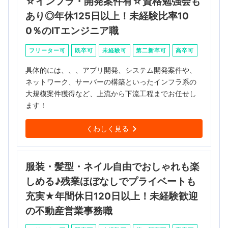
☆インフラ・開発案件有☆資格勉強会も
あり◎年休125日以上！未経験比率10
0％のITエンジニア職
フリーター可
既卒可
未経験可
第二新卒可
高卒可
具体的には、、、アプリ開発、システム開発案件や、
ネットワーク、サーバーの構築といったインフラ系の
大規模案件獲得など、上流から下流工程までお任せし
ます！
くわしく見る
服装・髪型・ネイル自由でおしゃれも楽
しめる♪残業ほぼなしでプライベートも
充実★年間休日120日以上！未経験歓迎
の不動産営業事務職