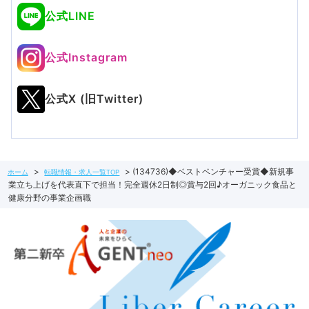
公式LINE
公式Instagram
公式X (旧Twitter)
(134736)◆ベストベンチャー受賞◆新規事
ホーム
転職情報・求人一覧TOP
業立ち上げを代表直下で担当！完全週休2日制◎賞与2回♪オーガニック食品と
健康分野の事業企画職