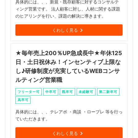
具体的には、、、新規・既存顧客に対するコンサルテ
ィング営業です。 法人顧客に対し、人材に関する課題
のヒアリングを行い、課題の解決に導きます。
くわしく見る
★毎年売上200％UP急成長中★年休125
日・土日祝休み！インセンティブ上限な
し♪研修制度が充実しているWEBコンサ
ルティング営業職
フリーター可
中卒可
既卒可
未経験可
第二新卒可
高卒可
具体的には、、、テレアポ ・商談 ・ロープレ 等を行っ
ていただきます。
くわしく見る