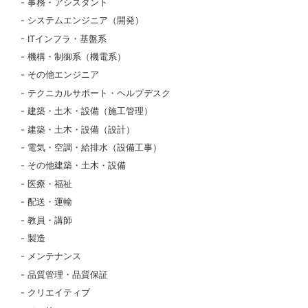
事務・アシスタント
システムエンジニア（開発）
ITインフラ・基盤系
機構・制御系（機電系）
その他エンジニア
テクニカルサポート・ヘルプデスク
建築・土木・設備（施工管理）
建築・土木・設備（設計）
電気・空調・給排水（設備工事）
その他建築・土木・設備
医療・福祉
配送・運輸
教員・講師
製造
メンテナンス
品質管理・品質保証
クリエイティブ