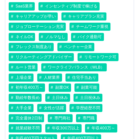
SaaS業界
インセンティブ制度で稼げる
キャリアアップが早い
キャリアプラン充実
ジョブローテーション充実
チームワーク重視
ネイルOK
ノルマなし
バイク通勤可
フレックス制度あり
ベンチャー企業
リクルーティングアドバイザー
リモートワーク可
ルート営業
ワークライフバランス（WLB）
上場企業
人材業界
住宅手当あり
初年収400万～
副業OK
副業可能
勤続年数長め
土日休み
土日祝休み
大手企業
女性が活躍
学歴経歴不問
完全週休2日制
専門商社
専門職
就業経験不問
年収300万以上
年収400万～
年収400万円スタート
年収400万円以上