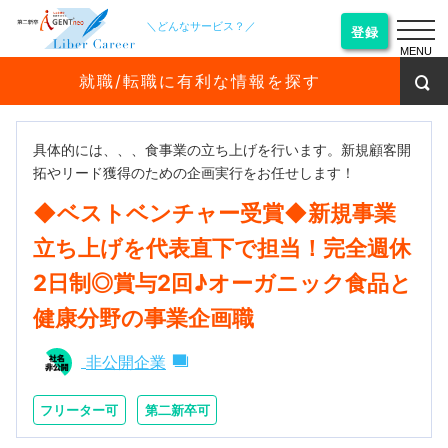
＼どんなサービス？／
登録
MENU
就職/転職に有利な情報を探す
具体的には、、、食事業の立ち上げを行います。新規顧客開
拓やリード獲得のための企画実行をお任せします！
◆ベストベンチャー受賞◆新規事業
立ち上げを代表直下で担当！完全週休
2日制◎賞与2回♪オーガニック食品と
健康分野の事業企画職
非公開企業
フリーター可
第二新卒可