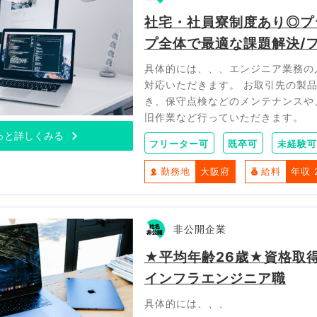
社宅・社員寮制度あり◎プ
プ全体で最適な課題解決/
具体的には、、、エンジニア業務の
対応いただきます。 お取引先の製
き、保守点検などのメンテナンスや
旧作業など行っていただきます。
っと詳しくみる
フリーター可
既卒可
未経験可
勤務地
大阪府
給料
年収 
非公開企業
★平均年齢26歳★資格取
インフラエンジニア職
具体的には、、、