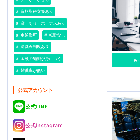
資格取得支援あり
賞与あり・ボーナスあり
車通勤可
転勤なし
退職金制度あり
金融の知識が身につく
も
離職率が低い
公式アカウント
公式LINE
公式Instagram