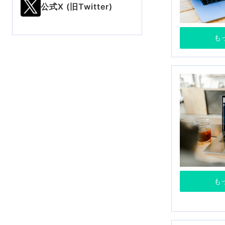
公式X (旧Twitter)
も
も