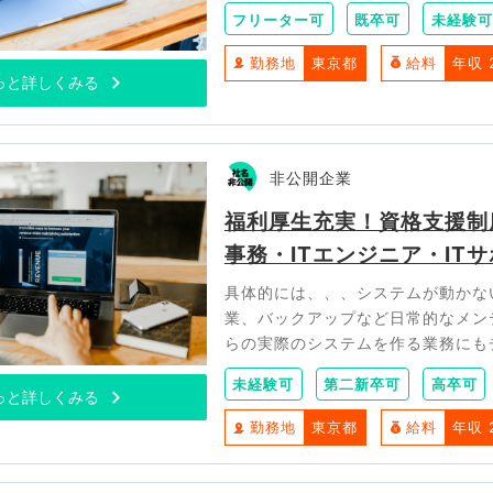
フリーター可
既卒可
未経験可
勤務地
東京都
給料
年収 
っと詳しくみる
非公開企業
福利厚生充実！資格支援制
事務・ITエンジニア・IT
具体的には、、、システムが動かない
業、バックアップなど日常的なメン
らの実際のシステムを作る業務にも
未経験可
第二新卒可
高卒可
っと詳しくみる
勤務地
東京都
給料
年収 