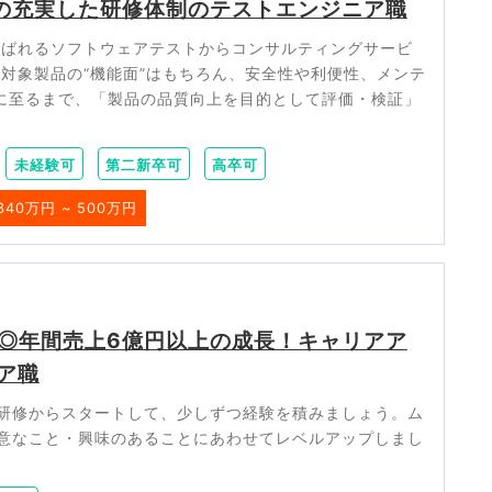
間の充実した研修体制のテストエンジニア職
呼ばれるソフトウェアテストからコンサルティングサービ
、対象製品の“機能面”はもちろん、安全性や利便性、メンテ
”に至るまで、「製品の品質向上を目的として評価・検証」
未経験可
第二新卒可
高卒可
340万円 ~ 500万円
満◎年間売上6億円以上の成長！キャリアア
ア職
う研修からスタートして、少しずつ経験を積みましょう。ム
意なこと・興味のあることにあわせてレベルアップしまし