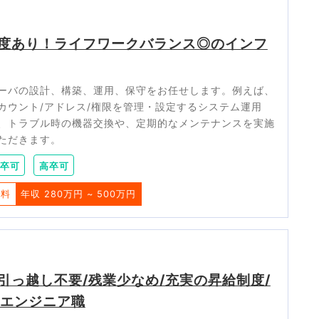
度あり！ライフワークバランス◎のインフ
ーバの設計、構築、運用、保守をお任せします。例えば、
カウント/アドレス/権限を管理・設定するシステム運用
め、トラブル時の機器交換や、定期的なメンテナンスを実施
ただきます。
卒可
高卒可
給料
年収 280万円 ~ 500万円
引っ越し不要/残業少なめ/充実の昇給制度/
ラエンジニア職