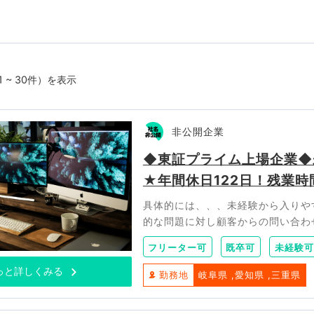
1 ~ 30件）を表示
非公開企業
◆東証プライム上場企業◆
★年間休日122日！残業時間
具体的には、、、未経験から入りや
的な問題に対し顧客からの問い合わ
フリーター可
既卒可
未経験可
っと詳しくみる
勤務地
岐阜県
愛知県
三重県