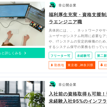
非公開企業
福利厚生充実・資格支援制
ラエンジニア職
具体的には、、、ネットワークやサ
ユーザーがシステム利用に必要なア
や、ITシステムの安定的稼働のた
するシステム保守の業務を行ってい
っと詳しくみる
フリーター可
未経験可
第二新
勤務地
東京都
神奈川県
非公開企業
入社前の資格取得も可能！
未経験入社95%のインフ