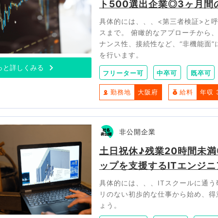
ト500選出企業◎3ヶ月
具体的には、、、<第三者検証>と
スまで。 俯瞰的なアプローチから
ナンス性、接続性など、“非機能面
を行います。
っと詳しくみる
フリーター可
中卒可
既卒可
勤務地
大阪府
給料
年収 
非公開企業
土日祝休♪残業20時間未
ップを支援するITエンジニ
具体的には、、、ITスクールに通
リのない初歩的な仕事から始め、得
ょう。