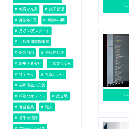
も
教育が充実
施工管理
昇給年2回
昇給年3回
月収30万スタート
月残業15時間未満
服装自由
未経験歓迎
歴史ある会社
残業少なめ
社宅あり
社風がいい
福利厚生が充実
も
綺麗なオフィス
総合職
老舗企業
職人
若手が活躍
英語が生かせる