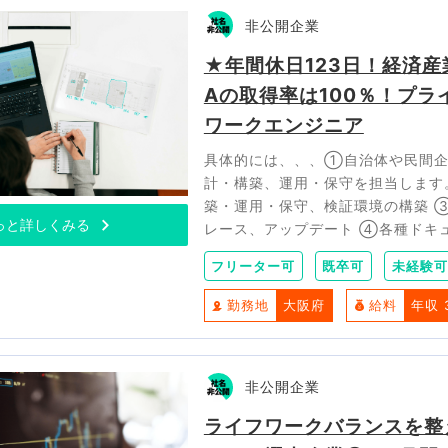
非公開企業
★年間休日123日！経済産
Aの取得率は100％！プ
ワークエンジニア
具体的には、、、①自治体や民間企
計・構築、運用・保守を担当します
築・運用・保守、検証環境の構築 
っと詳しくみる
レース、アップデート ④各種ドキ
フリーター可
既卒可
未経験可
勤務地
大阪府
給料
年収 
非公開企業
ライフワークバランスを整