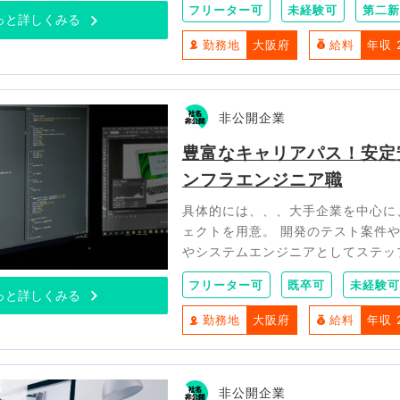
フリーター可
未経験可
第二新
っと詳しくみる
勤務地
大阪府
給料
年収 
非公開企業
豊富なキャリアパス！安定
ンフラエンジニア職
具体的には、、、大手企業を中心に
ェクトを用意。 開発のテスト案件
やシステムエンジニアとしてステッ
フリーター可
既卒可
未経験可
っと詳しくみる
勤務地
大阪府
給料
年収 
非公開企業