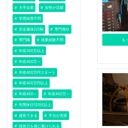
大手企業
女性が活躍
学歴経歴不問
完全週休2日制
専門商社
も
専門職
就業経験不問
年収300万以上
年収400万～
年収400万円スタート
年収400万円以上
年収450～
年収450万～
年間休日120日以上
成長できる
手当が充実
技術力を身に着けられる