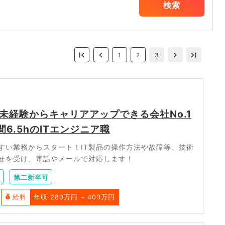
検索
1
2
3
未経験からキャリアアップできる会社No.1
6.5hのITエンジニア職
すい業務からスタート！IT製品の操作方法や故障等、技術
せを受け、電話やメールで対応します！
第二新卒可
給料
年収 280万円 ~ 400万円