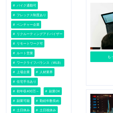
バイク通勤可
フレックス制度あり
ベンチャー企業
リクルーティングアドバイザー
リモートワーク可
ルート営業
も
ワークライフバランス（WLB）
上場企業
人材業界
住宅手当あり
初年収400万～
副業OK
副業可能
勤続年数長め
土日休み
土日祝休み