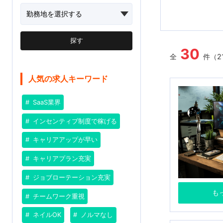
探す
30
全
件（2
人気の求人キーワード
SaaS業界
インセンティブ制度で稼げる
キャリアアップが早い
キャリアプラン充実
ジョブローテーション充実
も
チームワーク重視
ネイルOK
ノルマなし