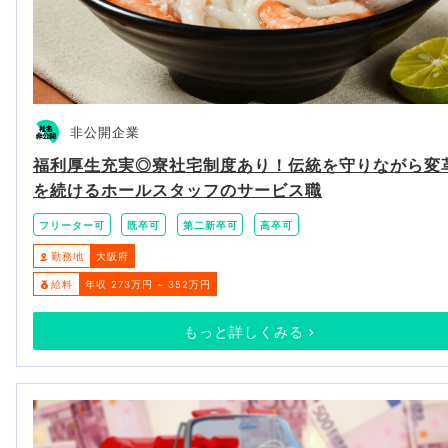
非公開企業
福利厚生充実◎寮社宅制度あり！伝統を守りながら変
を続けるホールスタッフのサービス職
フリーター可
既卒可
第二新卒可
高卒可
勤務地
大阪府
給料
年収 273万円 ~ 352万円
もっと詳しくみる