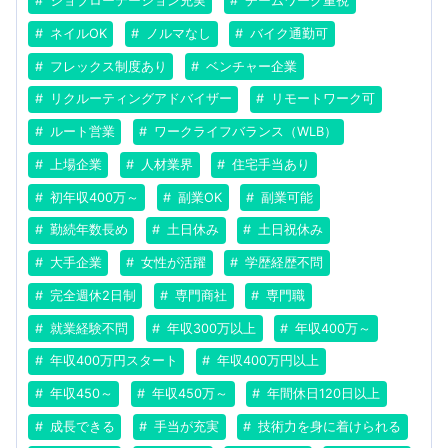
ジョブローテーション充実
チームワーク重視
ネイルOK
ノルマなし
バイク通勤可
フレックス制度あり
ベンチャー企業
リクルーティングアドバイザー
リモートワーク可
ルート営業
ワークライフバランス（WLB）
上場企業
人材業界
住宅手当あり
初年収400万～
副業OK
副業可能
勤続年数長め
土日休み
土日祝休み
大手企業
女性が活躍
学歴経歴不問
完全週休2日制
専門商社
専門職
就業経験不問
年収300万以上
年収400万～
年収400万円スタート
年収400万円以上
年収450～
年収450万～
年間休日120日以上
成長できる
手当が充実
技術力を身に着けられる