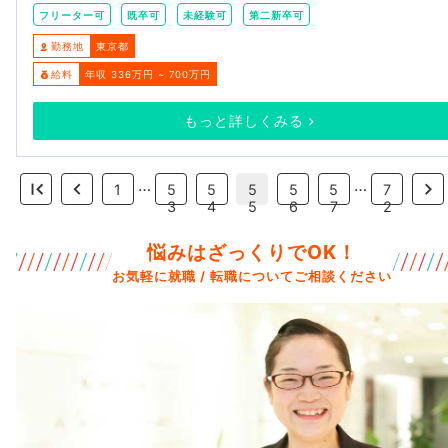
フリーター可
既卒可
未経験可
第二新卒可
勤務地
東京都
給料
年収 336万円 ~ 700万円
もっと詳しくみる
…
…
1
5
5
5
5
5
7
3
4
5
6
7
2
悩みはざっくりでOK！
お気軽に就職 / 転職についてご相談ください