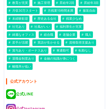
教育が充実
施工管理
昇給年2回
昇給年3回
月収30万スタート
月残業15時間未満
服装自由
未経験歓迎
歴史ある会社
残業少なめ
社宅あり
社風がいい
福利厚生が充実
綺麗なオフィス
総合職
老舗企業
職人
若手が活躍
英語が生かせる
資格取得支援あり
賞与あり・ボーナスあり
車通勤可
転勤なし
退職金制度あり
金融の知識が身につく
離職率が低い
公式アカウント
公式LINE
公式Instagram