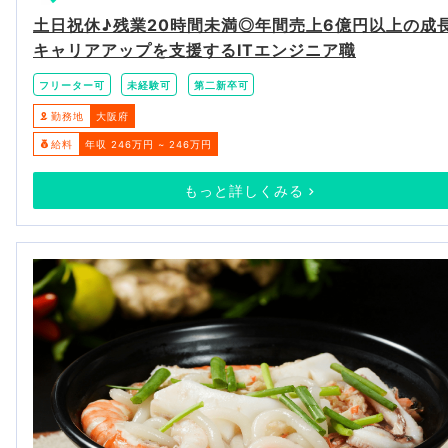
土日祝休♪残業20時間未満◎年間売上6億円以上の成
キャリアアップを支援するITエンジニア職
フリーター可
未経験可
第二新卒可
勤務地
大阪府
給料
年収 246万円 ~ 246万円
もっと詳しくみる