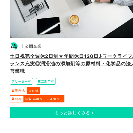
非公開企業
土日祝完全週休2日制★年間休日120日♪ワークライフ
ランス充実◎潤滑油の添加剤等の原材料・化学品の法
営業職
フリーター可
第二新卒可
勤務地
東京都
給料
年収 440万円 ~ 470万円
もっと詳しくみる