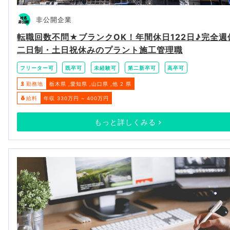
非公開企業
転職回数不問★ブランクOK！年間休日122日♪完全週
二日制・土日祝休みのプラント施工管理職
フリーター可
既卒可
未経験可
第二新卒可
高卒可
勤務地
栃木県
愛知県
山口県
他 2 県
給料
年収 330万円 ~ 400万円
もっと詳しくみる