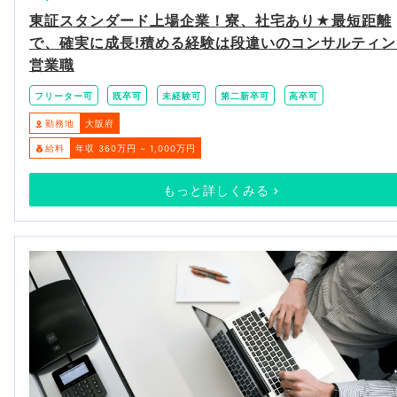
東証スタンダード上場企業！寮、社宅あり★最短距離
で、確実に成長!積める経験は段違いのコンサルティン
営業職
フリーター可
既卒可
未経験可
第二新卒可
高卒可
勤務地
大阪府
給料
年収 360万円 ~ 1,000万円
もっと詳しくみる