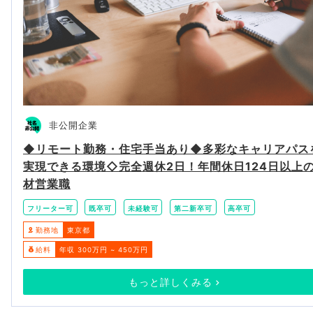
非公開企業
◆リモート勤務・住宅手当あり◆多彩なキャリアパス
実現できる環境◇完全週休2日！年間休日124日以上
材営業職
フリーター可
既卒可
未経験可
第二新卒可
高卒可
勤務地
東京都
給料
年収 300万円 ~ 450万円
もっと詳しくみる