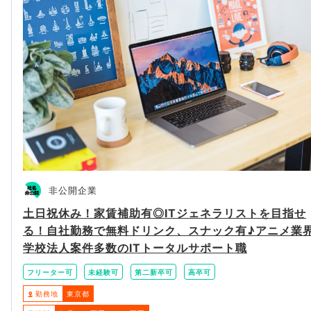
非公開企業
土日祝休み！家賃補助有◎ITジェネラリストを目指せ
る！自社勤務で無料ドリンク、スナック有♪アニメ業
学校法人案件多数のITトータルサポート職
フリーター可
未経験可
第二新卒可
高卒可
勤務地
東京都