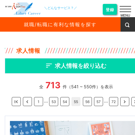
＼どんなサービス？／
登録
MENU
就職/転職に有利な情報を探す
求人情報
求人情報を絞り込む
713
全
件（541 ~ 550件）を表示
…
…
1
53
54
55
56
57
72