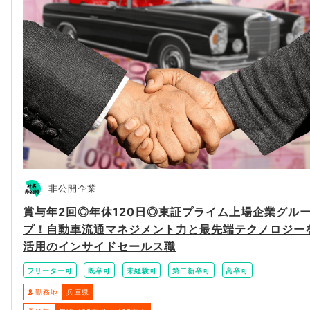
非公開企業
賞与年2回◎年休120日◎東証プライム上場企業グル
プ！自動車流通マネジメント力と最先端テクノロジー
活用のインサイドセールス職
フリーター可
既卒可
未経験可
第二新卒可
高卒可
勤務地
兵庫県