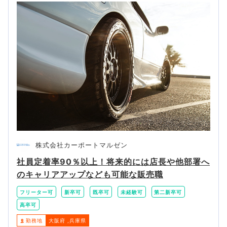
株式会社カーポートマルゼン
社員定着率90％以上！将来的には店長や他部署へ
のキャリアアップなども可能な販売職
フリーター可
新卒可
既卒可
未経験可
第二新卒可
高卒可
勤務地
大阪府
兵庫県