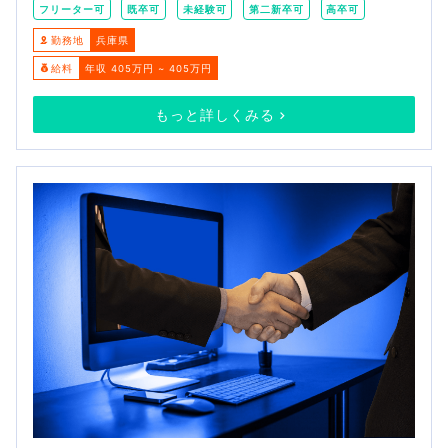
フリーター可
既卒可
未経験可
第二新卒可
高卒可
勤務地
兵庫県
給料
年収 405万円 ~ 405万円
もっと詳しくみる