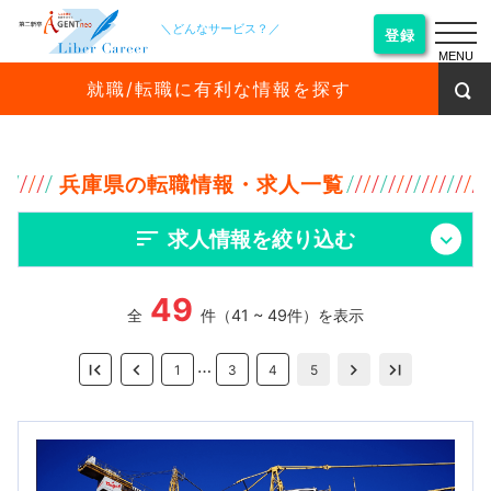
＼どんなサービス？／
登録
MENU
就職/転職に有利な情報を探す
兵庫県の転職情報・求人一覧
求人情報を絞り込む
49
全
件（41 ~ 49件）を表示
…
1
3
4
5