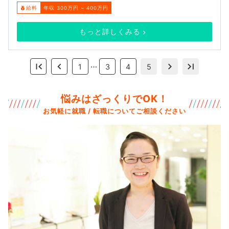
給料
年収 300万円 ~ 400万円
もっと詳しくみる
…
1
3
4
5
悩みはざっくりでOK！
お気軽に就職 / 転職についてご相談ください