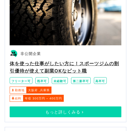
非公開企業
体を使った仕事がしたい方に！スポーツジムの割
引優待が使えて副業OKなピット職
フリーター可
既卒可
未経験可
第二新卒可
高卒可
勤務地
大阪府
兵庫県
給料
年収 300万円 ~ 400万円
もっと詳しくみる