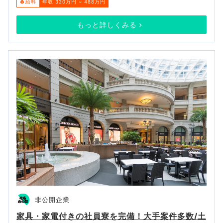
給料
年収 320万円 ~ 488万円
もっと詳しくみる
非公開企業
家具・家電付きの社員寮を完備！大手案件多数/土