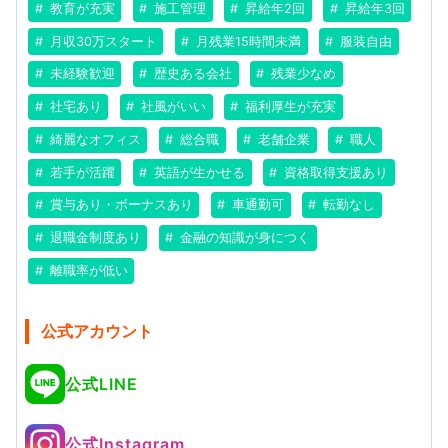
教育が充実
施工管理
昇給年2回
昇給年3回
月収30万スタート
月残業15時間未満
服装自由
未経験歓迎
歴史ある会社
残業少なめ
社宅あり
社風がいい
福利厚生が充実
綺麗なオフィス
総合職
老舗企業
職人
若手が活躍
英語が生かせる
資格取得支援あり
賞与あり・ボーナスあり
車通勤可
転勤なし
退職金制度あり
金融の知識が身につく
離職率が低い
公式アカウント
公式LINE
公式Instagram