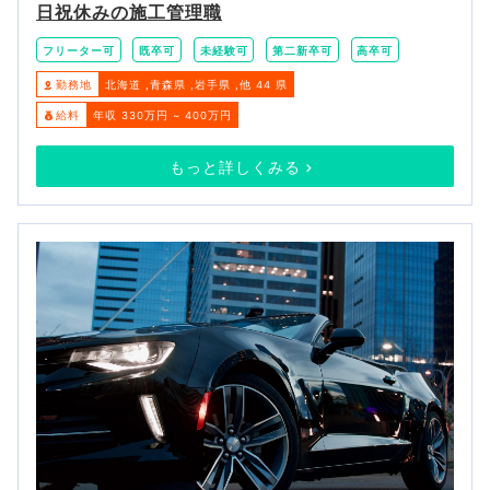
日祝休みの施工管理職
フリーター可
既卒可
未経験可
第二新卒可
高卒可
勤務地
北海道
青森県
岩手県
他 44 県
給料
年収 330万円 ~ 400万円
もっと詳しくみる