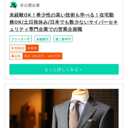
非公開企業
未経験OK！希少性の高い技術も学べる！在宅勤
務OK/土日祝休み/日本でも数少ないサイバーセキ
ュリティ専門企業での営業企画職
フリーター可
未経験可
第二新卒可
勤務地
兵庫県
給料
年収 288万円 ~ 462万円
もっと詳しくみる