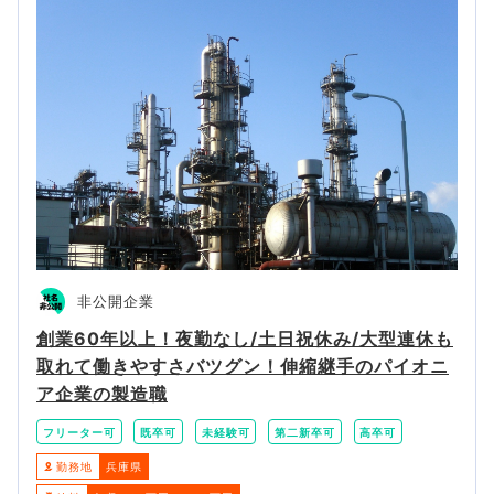
非公開企業
創業60年以上！夜勤なし/土日祝休み/大型連休も
取れて働きやすさバツグン！伸縮継手のパイオニ
ア企業の製造職
フリーター可
既卒可
未経験可
第二新卒可
高卒可
勤務地
兵庫県