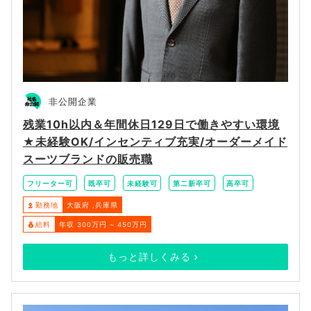
非公開企業
残業10h以内＆年間休日129日で働きやすい環境
★未経験OK/インセンティブ充実/オーダーメイド
スーツブランドの販売職
フリーター可
既卒可
未経験可
第二新卒可
高卒可
勤務地
大阪府
兵庫県
給料
年収 300万円 ~ 450万円
もっと詳しくみる