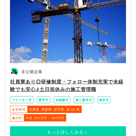
非公開企業
社員寮あり◎研修制度・フォロー体制充実で未経
験でも安心♪土日祝休みの施工管理職
フリーター可
既卒可
未経験可
第二新卒可
高卒可
勤務地
北海道
青森県
岩手県
他 44 県
給料
年収 255万円 ~ 300万円
もっと詳しくみる