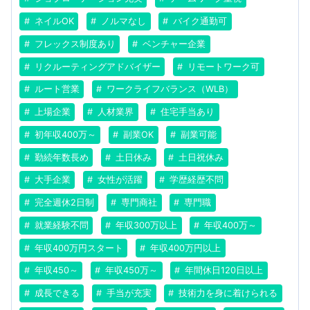
ネイルOK
ノルマなし
バイク通勤可
フレックス制度あり
ベンチャー企業
リクルーティングアドバイザー
リモートワーク可
ルート営業
ワークライフバランス（WLB）
上場企業
人材業界
住宅手当あり
初年収400万～
副業OK
副業可能
勤続年数長め
土日休み
土日祝休み
大手企業
女性が活躍
学歴経歴不問
完全週休2日制
専門商社
専門職
就業経験不問
年収300万以上
年収400万～
年収400万円スタート
年収400万円以上
年収450～
年収450万～
年間休日120日以上
成長できる
手当が充実
技術力を身に着けられる