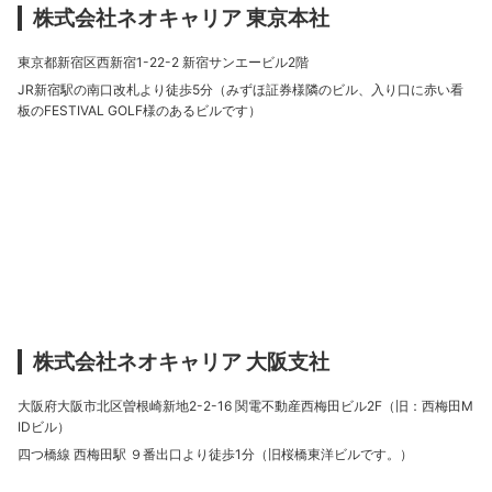
株式会社ネオキャリア 東京本社
東京都新宿区西新宿1-22-2 新宿サンエービル2階
JR新宿駅の南口改札より徒歩5分（みずほ証券様隣のビル、入り口に赤い看
板のFESTIVAL GOLF様のあるビルです）
株式会社ネオキャリア 大阪支社
大阪府大阪市北区曽根崎新地2-2-16 関電不動産西梅田ビル2F（旧：西梅田M
IDビル）
四つ橋線 西梅田駅 ９番出口より徒歩1分（旧桜橋東洋ビルです。）