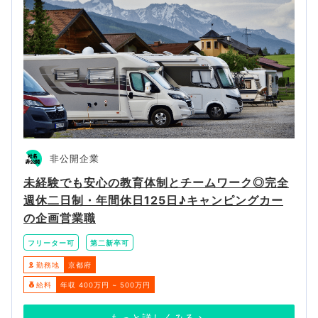
非公開企業
未経験でも安心の教育体制とチームワーク◎完全
週休二日制・年間休日125日♪キャンピングカー
の企画営業職
フリーター可
第二新卒可
勤務地
京都府
給料
年収 400万円 ~ 500万円
もっと詳しくみる