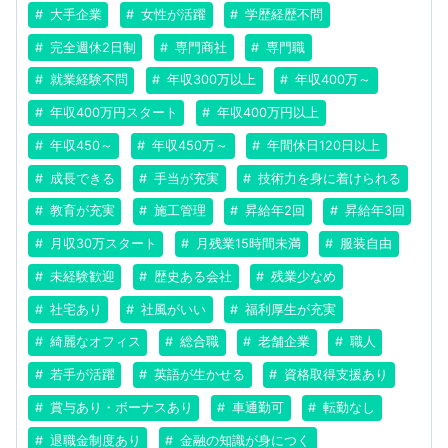
大手企業
女性が活躍
学歴経歴不問
完全週休2日制
専門商社
専門職
就業経験不問
年収300万以上
年収400万～
年収400万円スタート
年収400万円以上
年収450～
年収450万～
年間休日120日以上
成長できる
手当が充実
技術力を身に着けられる
教育が充実
施工管理
昇給年2回
昇給年3回
月収30万スタート
月残業15時間未満
服装自由
未経験歓迎
歴史ある会社
残業少なめ
社宅あり
社風がいい
福利厚生が充実
綺麗なオフィス
総合職
老舗企業
職人
若手が活躍
英語が生かせる
資格取得支援あり
賞与あり・ボーナスあり
車通勤可
転勤なし
退職金制度あり
金融の知識が身につく