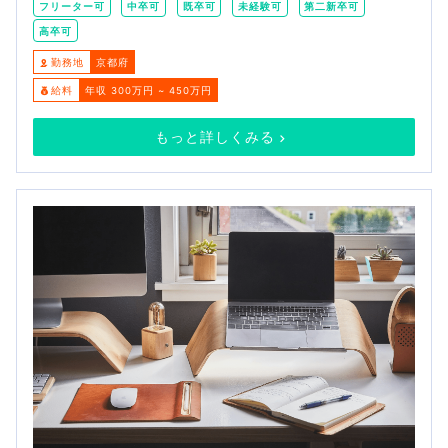
フリーター可
中卒可
既卒可
未経験可
第二新卒可
高卒可
勤務地
京都府
給料
年収 300万円 ~ 450万円
もっと詳しくみる