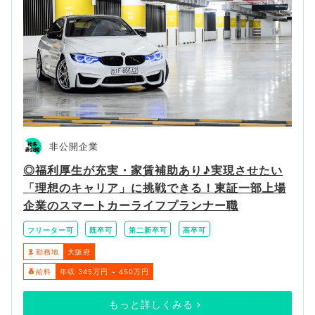
非公開企業
◎福利厚生が充実・家賃補助あり♪実現させたい
「理想のキャリア」に挑戦できる！東証一部上場
企業のスマートカーライフプランナー職
フリーター可
既卒可
第二新卒可
高卒可
勤務地
大阪府
給料
年収 345万円 ~ 450万円
もっと詳しくみる