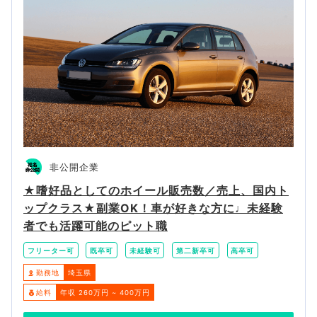
非公開企業
★嗜好品としてのホイール販売数／売上、国内ト
ップクラス★副業OK！車が好きな方に♩未経験
者でも活躍可能のピット職
フリーター可
既卒可
未経験可
第二新卒可
高卒可
勤務地
埼玉県
給料
年収 260万円 ~ 400万円