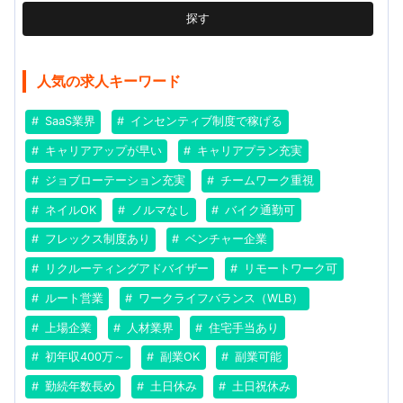
探す
人気の求人キーワード
SaaS業界
インセンティブ制度で稼げる
キャリアアップが早い
キャリアプラン充実
ジョブローテーション充実
チームワーク重視
ネイルOK
ノルマなし
バイク通勤可
フレックス制度あり
ベンチャー企業
リクルーティングアドバイザー
リモートワーク可
ルート営業
ワークライフバランス（WLB）
上場企業
人材業界
住宅手当あり
初年収400万～
副業OK
副業可能
勤続年数長め
土日休み
土日祝休み