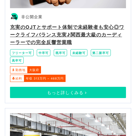
非公開企業
充実のOJTとサポート体制で未経験者も安心◎ワ
ークライフバランス充実♪関西最大級のカーディ
ーラーでの完全反響営業職
フリーター可
中卒可
既卒可
未経験可
第二新卒可
高卒可
勤務地
大阪府
給料
年収 313万円 ~ 468万円
もっと詳しくみる