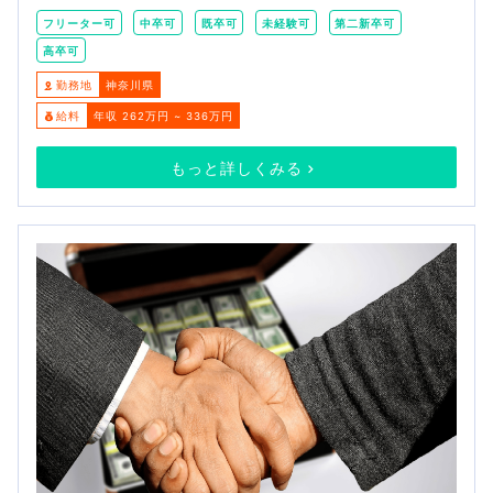
フリーター可
中卒可
既卒可
未経験可
第二新卒可
高卒可
勤務地
神奈川県
給料
年収 262万円 ~ 336万円
もっと詳しくみる