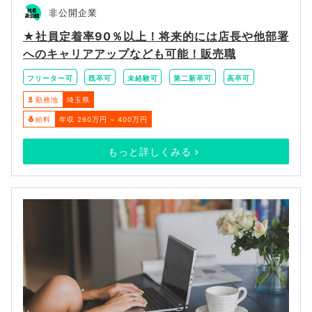
非公開企業
★社員定着率90％以上！将来的には店長や他部署
へのキャリアアップなども可能！販売職
フリーター可
既卒可
未経験可
第二新卒可
高卒可
勤務地
埼玉県
給料
年収 260万円 ~ 400万円
もっと詳しくみる