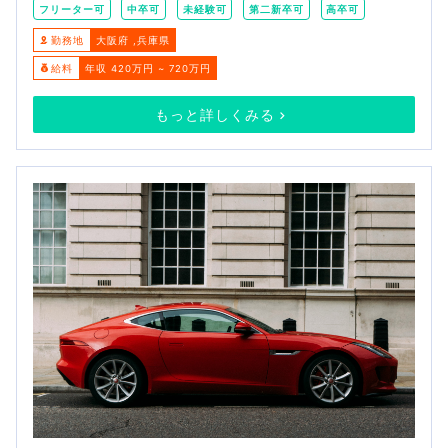
フリーター可
中卒可
未経験可
第二新卒可
高卒可
勤務地
大阪府
兵庫県
給料
年収 420万円 ~ 720万円
もっと詳しくみる