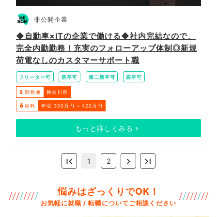
非公開企業
◆自動車×ITの企業で働ける◆社内完結なので、
完全内勤勤務！充実のフォローアップ体制◎新規
荷電なしのカスタマーサポート職
フリーター可
既卒可
第二新卒可
高卒可
勤務地
神奈川県
給料
年収 300万円 ~ 420万円
もっと詳しくみる
1
2
悩みはざっくりでOK！
お気軽に就職 / 転職についてご相談ください