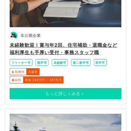
非公開企業
未経験歓迎！賞与年2回、住宅補助・退職金など
福利厚生も手厚い受付・事務スタッフ職
フリーター可
既卒可
未経験可
第二新卒可
高卒可
勤務地
大阪府
給料
年収 294万円 ~ 357万円
もっと詳しくみる