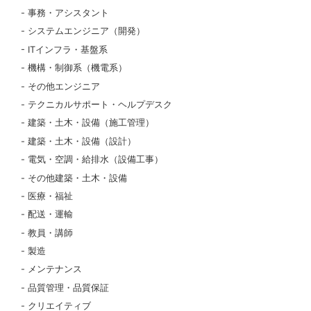
事務・アシスタント
システムエンジニア（開発）
ITインフラ・基盤系
機構・制御系（機電系）
その他エンジニア
テクニカルサポート・ヘルプデスク
建築・土木・設備（施工管理）
建築・土木・設備（設計）
電気・空調・給排水（設備工事）
その他建築・土木・設備
医療・福祉
配送・運輸
教員・講師
製造
メンテナンス
品質管理・品質保証
クリエイティブ