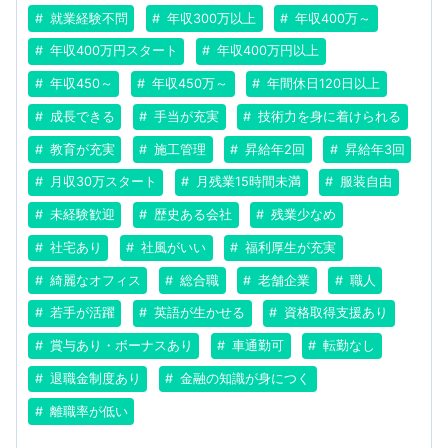
就業経験不問
年収300万以上
年収400万～
年収400万円スタート
年収400万円以上
年収450～
年収450万～
年間休日120日以上
成長できる
手当が充実
技術力を身に着けられる
教育が充実
施工管理
昇給年2回
昇給年3回
月収30万スタート
月残業15時間未満
服装自由
未経験歓迎
歴史ある会社
残業少なめ
社宅あり
社風がいい
福利厚生が充実
綺麗なオフィス
総合職
老舗企業
職人
若手が活躍
英語が生かせる
資格取得支援あり
賞与あり・ボーナスあり
車通勤可
転勤なし
退職金制度あり
金融の知識が身につく
離職率が低い