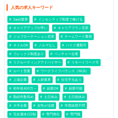
人気の求人キーワード
SaaS業界
インセンティブ制度で稼げる
キャリアアップが早い
キャリアプラン充実
ジョブローテーション充実
チームワーク重視
ネイルOK
ノルマなし
バイク通勤可
フレックス制度あり
ベンチャー企業
リクルーティングアドバイザー
リモートワーク可
ルート営業
ワークライフバランス（WLB）
上場企業
人材業界
住宅手当あり
初年収400万～
副業OK
副業可能
勤続年数長め
土日休み
土日祝休み
大手企業
女性が活躍
学歴経歴不問
完全週休2日制
専門商社
専門職