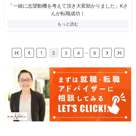
「一緒に志望動機を考えて頂き大変助かりました」Kさ
んが転職成功！
もっと読む
…
1
2
3
4
9