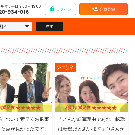
受付：平日 9:00 ~ 19:00
ログイン
会員登録
20-934-016
探す
第二新卒
者満足度
利用者満足度
等について素早くお返事
「どんな転職理由であれ、転職
けた点が良かったです」
は転機だと思います」Oさんが