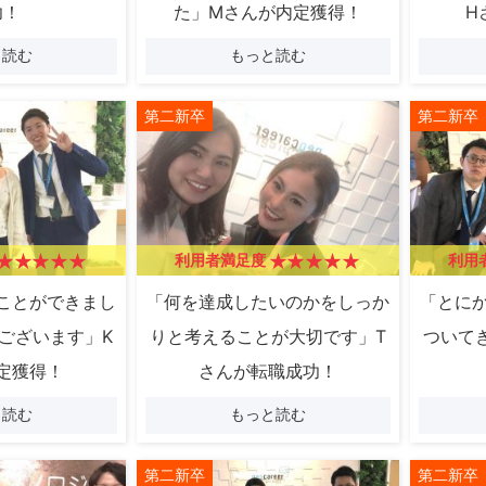
功！
た」Mさんが内定獲得！
H
と読む
もっと読む
第二新卒
第二新卒
利用者満足度
利用
ことができまし
「何を達成したいのかをしっか
「とに
ございます」K
りと考えることが大切です」T
ついて
定獲得！
さんが転職成功！
と読む
もっと読む
第二新卒
第二新卒