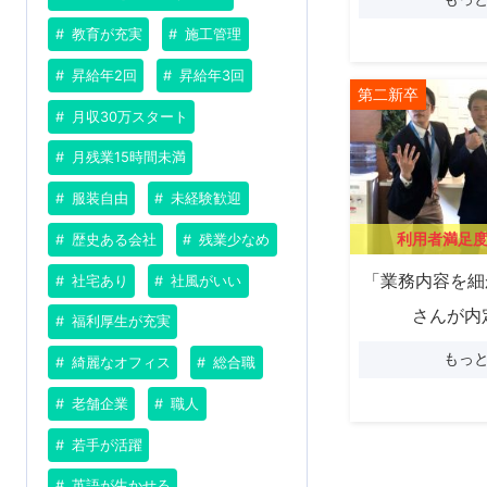
教育が充実
施工管理
昇給年2回
昇給年3回
第二新卒
月収30万スタート
月残業15時間未満
服装自由
未経験歓迎
利用者満足
歴史ある会社
残業少なめ
「業務内容を細
社宅あり
社風がいい
さんが内
福利厚生が充実
もっ
綺麗なオフィス
総合職
老舗企業
職人
若手が活躍
英語が生かせる