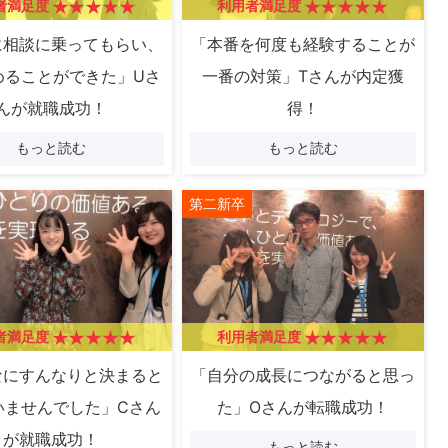
者満足度
利用者満足度
に相談に乗ってもらい、
「本番を何度も経験することが
めることができた」Uさ
一番の対策」Tさんが内定獲
んが就職成功！
得！
もっと読む
もっと読む
第二新卒
者満足度
利用者満足度
なにすんなりと決まると
「自分の成長につながると思っ
いませんでした」Cさん
た」Oさんが転職成功！
が就職成功！
もっと読む