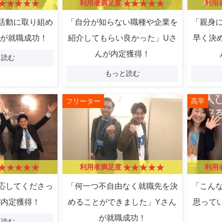
利用者満足度
利用
活動に取り組め
「自分が知らない職種や企業を
「親身
んが就職成功！
紹介してもらい良かった」Uさ
早く決
んが内定獲得！
と読む
もっと読む
フリーター
高卒
利用者満足度
利用
応してくださっ
「何一つ不自由なく就職先を決
「こん
が内定獲得！
めることができました」Yさん
思って
が就職成功！
と読む