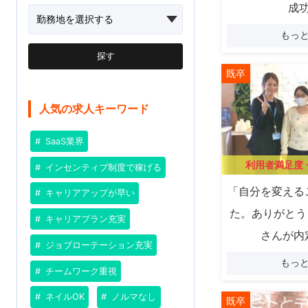
成
もっ
探す
既卒
人気の求人キーワード
SaaS業界
利用者満足度
インセンティブ制度で稼げる
「自分を変える
キャリアアップが早い
た。ありがとう
キャリアプラン充実
さんが内
ジョブローテーション充実
もっ
チームワーク重視
ネイルOK
ノルマなし
既卒