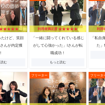
利用者満足度
利用
ったけど、笑顔
「一緒に闘ってくれている感じ
「私自
Fさんが内定獲
がして心強かった」Iさんが転
た」
！
職成功！
と読む
もっと読む
フリーター
フリータ