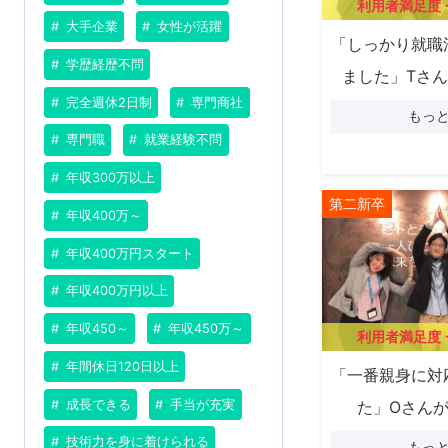
利用者満足度
大手企業
女性が活躍
「しっかり就職
学歴経歴不問
ました」Tさ
完全週休2日制
専門商社
もっ
専門職
就業経験不問
年収300万以上
第二新卒
年収400万～
年収400万円スタート
年収400万円以上
年収450～
年収450万～
利用者満足度
年間休日120日以上
「一番親身に対
成長できる
手当が充実
た」Oさん
技術力を身に着けられる
もっ