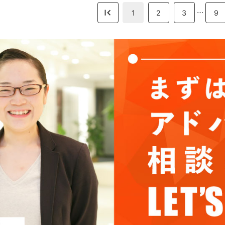
…
1
2
3
9