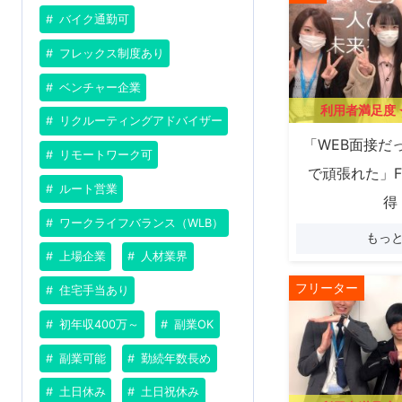
バイク通勤可
フレックス制度あり
ベンチャー企業
利用者満足度
リクルーティングアドバイザー
「WEB面接だ
リモートワーク可
で頑張れた」
ルート営業
得
ワークライフバランス（WLB）
もっ
上場企業
人材業界
フリーター
住宅手当あり
初年収400万～
副業OK
副業可能
勤続年数長め
土日休み
土日祝休み