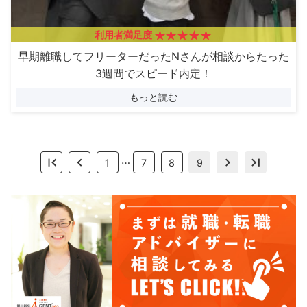
利用者満足度
早期離職してフリーターだったNさんが相談からたった
3週間でスピード内定！
もっと読む
…
1
7
8
9