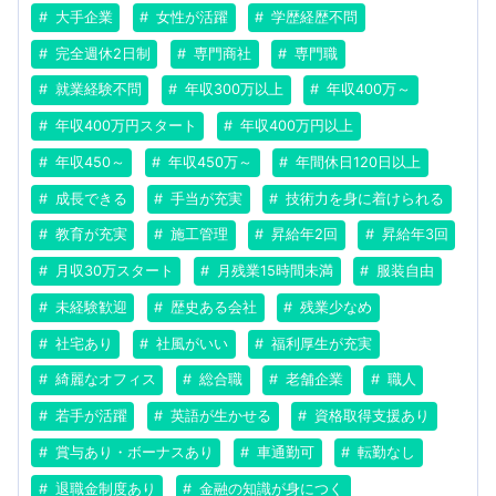
大手企業
女性が活躍
学歴経歴不問
完全週休2日制
専門商社
専門職
就業経験不問
年収300万以上
年収400万～
年収400万円スタート
年収400万円以上
年収450～
年収450万～
年間休日120日以上
成長できる
手当が充実
技術力を身に着けられる
教育が充実
施工管理
昇給年2回
昇給年3回
月収30万スタート
月残業15時間未満
服装自由
未経験歓迎
歴史ある会社
残業少なめ
社宅あり
社風がいい
福利厚生が充実
綺麗なオフィス
総合職
老舗企業
職人
若手が活躍
英語が生かせる
資格取得支援あり
賞与あり・ボーナスあり
車通勤可
転勤なし
退職金制度あり
金融の知識が身につく