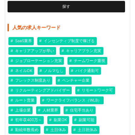
探す
人気の求人キーワード
SaaS業界
インセンティブ制度で稼げる
キャリアアップが早い
キャリアプラン充実
ジョブローテーション充実
チームワーク重視
ネイルOK
ノルマなし
バイク通勤可
フレックス制度あり
ベンチャー企業
リクルーティングアドバイザー
リモートワーク可
ルート営業
ワークライフバランス（WLB）
上場企業
人材業界
住宅手当あり
初年収400万～
副業OK
副業可能
勤続年数長め
土日休み
土日祝休み