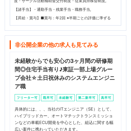
度・サークル活動補助金交付制度・従業員持株会制度
【諸手当】・通勤手当・残業手当・職務手当
【昇給・賞与】■賞与：年2回 ※半期ごとの評価に準ずる
非公開企業の他の求人も見てみる
未経験からでも安心の3ヶ月間の研修期
間◎住宅手当有り♪東証一部上場グルー
プ会社☆土日祝休みのシステムエンジニ
ア職
フリーター可
既卒可
未経験可
第二新卒可
高卒可
具体的には、、、当社のITエンジニア（SE）として、
ハイブリッドカー、オートマチックトランスミッショ
ンなどの車載ECU開発を中心とした、組込に関する幅
広い案件に携わっていただきます。