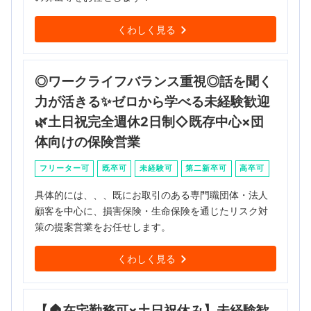
くわしく見る
◎ワークライフバランス重視◎話を聞く
力が活きる✨ゼロから学べる未経験歓迎
🌿土日祝完全週休2日制◇既存中心×団
体向けの保険営業
フリーター可
既卒可
未経験可
第二新卒可
高卒可
具体的には、、、既にお取引のある専門職団体・法人
顧客を中心に、損害保険・生命保険を通じたリスク対
策の提案営業をお任せします。
くわしく見る
【🏠在宅勤務可×土日祝休み】未経験歓