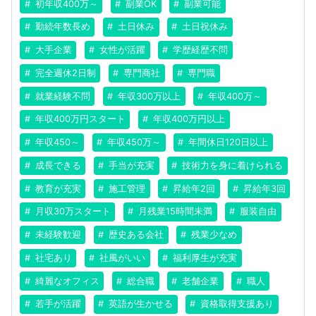
初年収400万～
副業OK
副業可能
勤続年数長め
土日休み
土日祝休み
大手企業
女性が活躍
学歴経歴不問
完全週休2日制
専門商社
専門職
就業経験不問
年収300万以上
年収400万～
年収400万円スタート
年収400万円以上
年収450～
年収450万～
年間休日120日以上
成長できる
手当が充実
技術力を身に着けられる
教育が充実
施工管理
昇給年2回
昇給年3回
月収30万スタート
月残業15時間未満
服装自由
未経験歓迎
歴史ある会社
残業少なめ
社宅あり
社風がいい
福利厚生が充実
綺麗なオフィス
総合職
老舗企業
職人
若手が活躍
英語が生かせる
資格取得支援あり