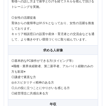
客様への話し方まで座学とOJTを経てスキルを積んで頂ける
トレーニングを実施。
◎女性の活躍促進
育休からの復帰率は91.5％となっており、女性の活躍を推進
しております。
キャリア相談窓口の設置や産休・育児者との交流会などを通
して、より働きやすい環境づくりに取り組んでいます。
求める人材像
◎基本的なPC操作ができる方(タイピング等）
※職種・業界未経験者、第二新卒者、アルバイト経験のみの
方も歓迎※
◎謙虚で素直な方
◎ホスピタリティ精神のある方
◎人の役に立つことにやりがいを感じる方
◎経営理念に共感出来る方
年収