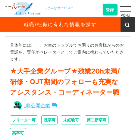
＼どんなサービス？／
登録
MENU
就職/転職に有利な情報を探す
具体的には、、、お車のトラブルでお困りのお客様からのお
電話を、専任オペレーターとしてご案内に携わっていただき
ます。
★大手企業グループ★残業20h未満/
研修・OJT期間のフォローも充実な
アシスタンス・コーディネーター職
非公開企業
フリーター可
既卒可
未経験可
第二新卒可
高卒可