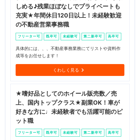
しめる♪残業ほぼなしでプライベートも
充実★年間休日120日以上！未経験歓迎
の不動産営業事務職
フリーター可
既卒可
未経験可
第二新卒可
高卒可
具体的には、、、不動産事務業務にてリストや資料作
成等をお任せします！
くわしく見る
★嗜好品としてのホイール販売数／売
上、国内トップクラス★副業OK！車が
好きな方に♩未経験者でも活躍可能のピ
ット職
フリーター可
既卒可
未経験可
第二新卒可
高卒可