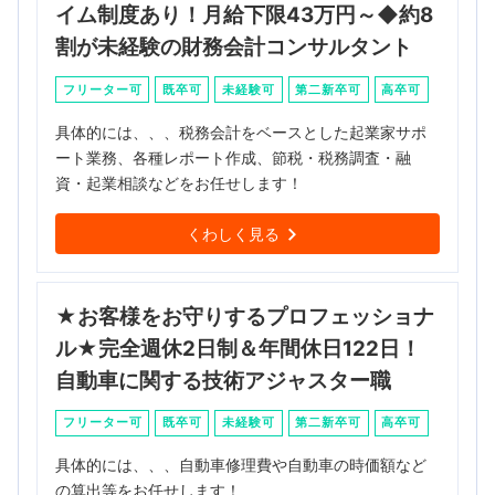
イム制度あり！月給下限43万円～◆約8
割が未経験の財務会計コンサルタント
フリーター可
既卒可
未経験可
第二新卒可
高卒可
具体的には、、、税務会計をベースとした起業家サポ
ート業務、各種レポート作成、節税・税務調査・融
資・起業相談などをお任せします！
くわしく見る
★お客様をお守りするプロフェッショナ
ル★完全週休2日制＆年間休日122日！
自動車に関する技術アジャスター職
フリーター可
既卒可
未経験可
第二新卒可
高卒可
具体的には、、、自動車修理費や自動車の時価額など
の算出等をお任せします！