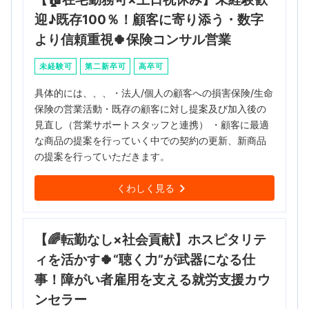
迎♪既存100％！顧客に寄り添う・数字
より信頼重視🍀保険コンサル営業
未経験可
第二新卒可
高卒可
具体的には、、、・法人/個人の顧客への損害保険/生命
保険の営業活動・既存の顧客に対し提案及び加入後の
見直し（営業サポートスタッフと連携） ・顧客に最適
な商品の提案を行っていく中での契約の更新、新商品
の提案を行っていただきます。
くわしく見る
【🌈転勤なし×社会貢献】ホスピタリテ
ィを活かす🍀“聴く力”が武器になる仕
事！障がい者雇用を支える就労支援カウ
ンセラー