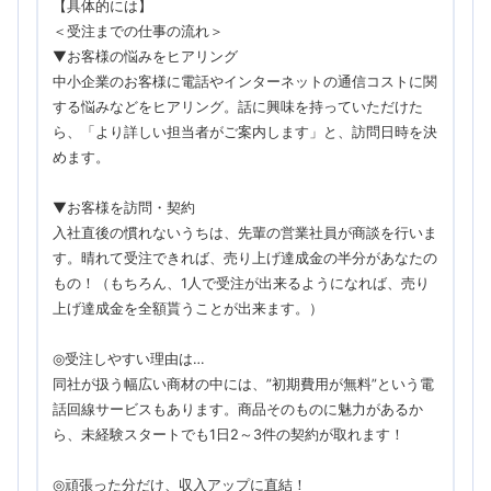
【具体的には】
＜受注までの仕事の流れ＞
▼お客様の悩みをヒアリング
中小企業のお客様に電話やインターネットの通信コストに関
する悩みなどをヒアリング。話に興味を持っていただけた
ら、「より詳しい担当者がご案内します」と、訪問日時を決
めます。
▼お客様を訪問・契約
入社直後の慣れないうちは、先輩の営業社員が商談を行いま
す。晴れて受注できれば、売り上げ達成金の半分があなたの
もの！（もちろん、1人で受注が出来るようになれば、売り
上げ達成金を全額貰うことが出来ます。）
◎受注しやすい理由は…
同社が扱う幅広い商材の中には、”初期費用が無料”という電
話回線サービスもあります。商品そのものに魅力があるか
ら、未経験スタートでも1日2～3件の契約が取れます！
◎頑張った分だけ、収入アップに直結！