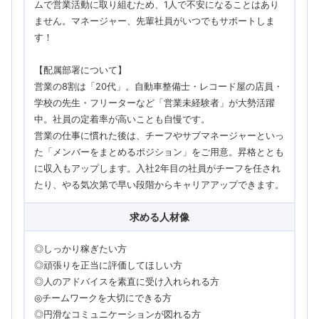
ムで営業活動に取り組むため、1人で不安になることはあり
ません。マネージャー、先輩社員がいつでもサポートしま
す！
【配属部署について】
営業の8割は「20代」。自動車整備士・レコード屋の店員・
学校の先生・フリーターなど「営業未経験者」が大勢活躍
中。社員の定着率が高いことも自慢です。
営業の仕事に慣れた後は、チーフやサブマネージャーといっ
た「メンバーをまとめるポジション」をご用意。昇格ととも
に収入もアップします。入社2年目の社員がチーフを任され
たり、やる気次第で早い段階からキャリアアップできます。
求める人材像
◎しっかり稼ぎたい方
◎頑張りを正当に評価してほしい方
◎人のアドバイスを素直に受け入れられる方
◎チームワークを大切にできる方
◎円滑なコミュニケーションが図れる方