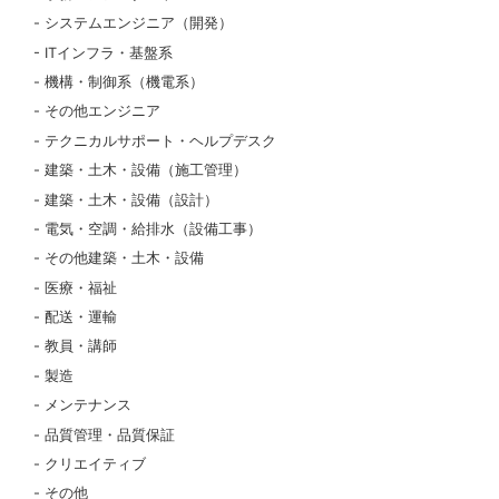
システムエンジニア（開発）
ITインフラ・基盤系
機構・制御系（機電系）
その他エンジニア
テクニカルサポート・ヘルプデスク
建築・土木・設備（施工管理）
建築・土木・設備（設計）
電気・空調・給排水（設備工事）
その他建築・土木・設備
医療・福祉
配送・運輸
教員・講師
製造
メンテナンス
品質管理・品質保証
クリエイティブ
その他