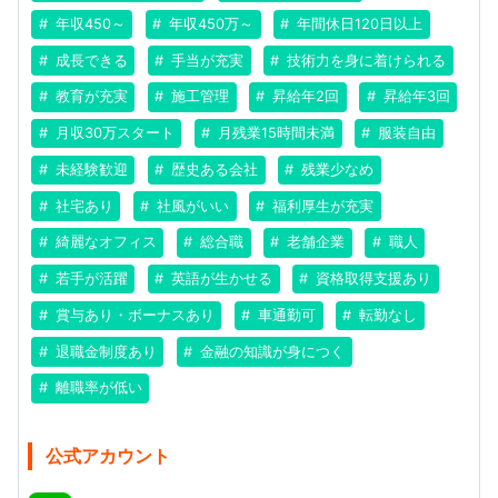
年収450～
年収450万～
年間休日120日以上
成長できる
手当が充実
技術力を身に着けられる
教育が充実
施工管理
昇給年2回
昇給年3回
月収30万スタート
月残業15時間未満
服装自由
未経験歓迎
歴史ある会社
残業少なめ
社宅あり
社風がいい
福利厚生が充実
綺麗なオフィス
総合職
老舗企業
職人
若手が活躍
英語が生かせる
資格取得支援あり
賞与あり・ボーナスあり
車通勤可
転勤なし
退職金制度あり
金融の知識が身につく
離職率が低い
公式アカウント