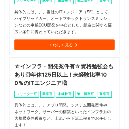
フリーター可
既卒可
未経験可
第二新卒可
高卒可
具体的には、、、当社のITエンジニア（SE）として、
ハイブリッドカー、オートマチックトランスミッショ
ンなどの車載ECU開発を中心とした、組込に関する幅
広い案件に携わっていただきます。
くわしく見る
☆インフラ・開発案件有☆資格勉強会も
あり◎年休125日以上！未経験比率10
0％のITエンジニア職
フリーター可
既卒可
未経験可
第二新卒可
高卒可
具体的には、、、アプリ開発、システム開発案件や、
ネットワーク、サーバーの構築といったインフラ系の
大規模案件獲得など、上流から下流工程までお任せし
ます！