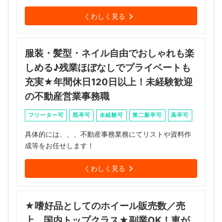
くわしく見る
服装・髪型・ネイル自由でおしゃれも楽
しめる♪残業ほぼなしでプライベートも
充実★年間休日120日以上！未経験歓迎
の不動産営業事務職
フリーター可
既卒可
未経験可
第二新卒可
高卒可
具体的には、、、不動産事務業務にてリストや資料作
成等をお任せします！
くわしく見る
★嗜好品としてのホイール販売数／売
上、国内トップクラス★副業OK！車が