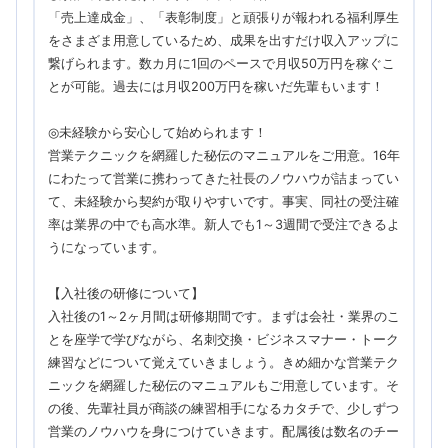
「売上達成金」、「表彰制度」と頑張りが報われる福利厚生
をさまざま用意しているため、成果を出すだけ収入アップに
繋げられます。数カ月に1回のペースで月収50万円を稼ぐこ
とが可能。過去には月収200万円を稼いだ先輩もいます！
◎未経験から安心して始められます！
営業テクニックを網羅した秘伝のマニュアルをご用意。16年
にわたって営業に携わってきた社長のノウハウが詰まってい
て、未経験から契約が取りやすいです。事実、同社の受注確
率は業界の中でも高水準。新人でも1～3週間で受注できるよ
うになっています。
【入社後の研修について】
入社後の1～2ヶ月間は研修期間です。まずは会社・業界のこ
とを座学で学びながら、名刺交換・ビジネスマナー・トーク
練習などについて覚えていきましょう。きめ細かな営業テク
ニックを網羅した秘伝のマニュアルもご用意しています。そ
の後、先輩社員が商談の練習相手になるカタチで、少しずつ
営業のノウハウを身につけていきます。配属後は数名のチー