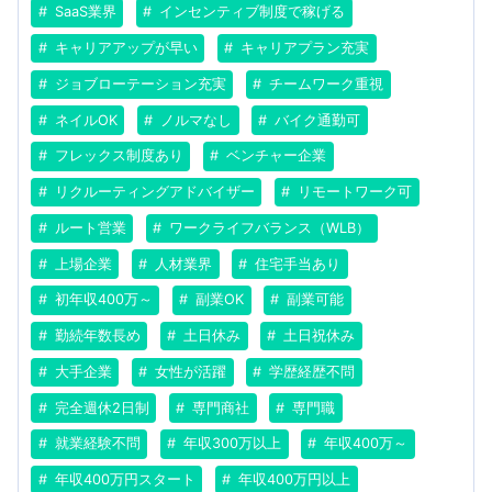
SaaS業界
インセンティブ制度で稼げる
キャリアアップが早い
キャリアプラン充実
ジョブローテーション充実
チームワーク重視
ネイルOK
ノルマなし
バイク通勤可
フレックス制度あり
ベンチャー企業
リクルーティングアドバイザー
リモートワーク可
ルート営業
ワークライフバランス（WLB）
上場企業
人材業界
住宅手当あり
初年収400万～
副業OK
副業可能
勤続年数長め
土日休み
土日祝休み
大手企業
女性が活躍
学歴経歴不問
完全週休2日制
専門商社
専門職
就業経験不問
年収300万以上
年収400万～
年収400万円スタート
年収400万円以上