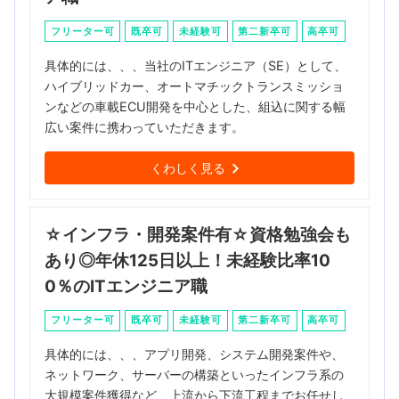
フリーター可
既卒可
未経験可
第二新卒可
高卒可
具体的には、、、当社のITエンジニア（SE）として、
ハイブリッドカー、オートマチックトランスミッショ
ンなどの車載ECU開発を中心とした、組込に関する幅
広い案件に携わっていただきます。
くわしく見る
☆インフラ・開発案件有☆資格勉強会も
あり◎年休125日以上！未経験比率10
0％のITエンジニア職
フリーター可
既卒可
未経験可
第二新卒可
高卒可
具体的には、、、アプリ開発、システム開発案件や、
ネットワーク、サーバーの構築といったインフラ系の
大規模案件獲得など、上流から下流工程までお任せし