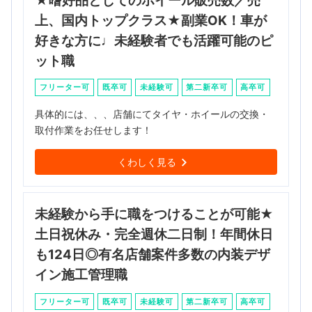
★嗜好品としてのホイール販売数／売
上、国内トップクラス★副業OK！車が
好きな方に♩未経験者でも活躍可能のピ
ット職
フリーター可
既卒可
未経験可
第二新卒可
高卒可
具体的には、、、店舗にてタイヤ・ホイールの交換・
取付作業をお任せします！
くわしく見る
未経験から手に職をつけることが可能★
土日祝休み・完全週休二日制！年間休日
も124日◎有名店舗案件多数の内装デザ
イン施工管理職
フリーター可
既卒可
未経験可
第二新卒可
高卒可