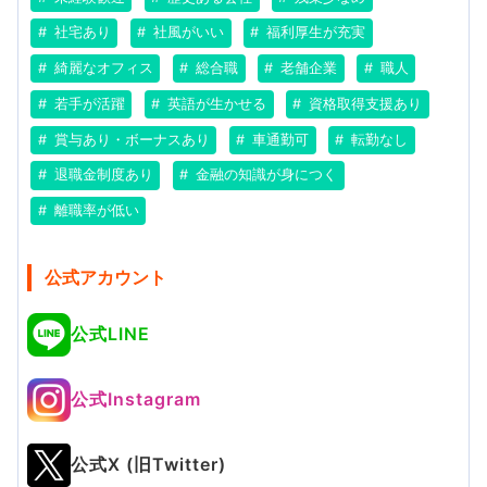
社宅あり
社風がいい
福利厚生が充実
綺麗なオフィス
総合職
老舗企業
職人
若手が活躍
英語が生かせる
資格取得支援あり
賞与あり・ボーナスあり
車通勤可
転勤なし
退職金制度あり
金融の知識が身につく
離職率が低い
公式アカウント
公式LINE
公式Instagram
公式X (旧Twitter)