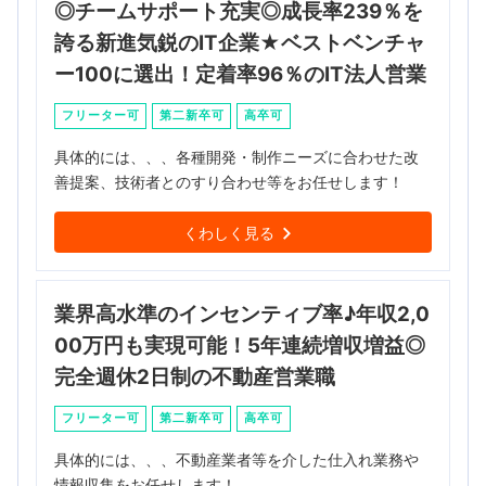
◎チームサポート充実◎成長率239％を
誇る新進気鋭のIT企業★ベストベンチャ
ー100に選出！定着率96％のIT法人営業
フリーター可
第二新卒可
高卒可
具体的には、、、各種開発・制作ニーズに合わせた改
善提案、技術者とのすり合わせ等をお任せします！
くわしく見る
業界高水準のインセンティブ率♪年収2,0
00万円も実現可能！5年連続増収増益◎
完全週休2日制の不動産営業職
フリーター可
第二新卒可
高卒可
具体的には、、、不動産業者等を介した仕入れ業務や
情報収集をお任せします！