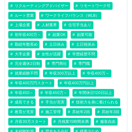
リクルーティングアドバイザー
リモートワーク可
ルート営業
ワークライフバランス（WLB）
上場企業
人材業界
住宅手当あり
初年収400万～
副業OK
副業可能
勤続年数長め
土日休み
土日祝休み
大手企業
女性が活躍
学歴経歴不問
完全週休2日制
専門商社
専門職
就業経験不問
年収300万以上
年収400万～
年収400万円スタート
年収400万円以上
年収450～
年収450万～
年間休日120日以上
成長できる
手当が充実
技術力を身に着けられる
教育が充実
施工管理
昇給年2回
昇給年3回
月収30万スタート
月残業15時間未満
服装自由
未経験歓迎
歴史ある会社
残業少なめ