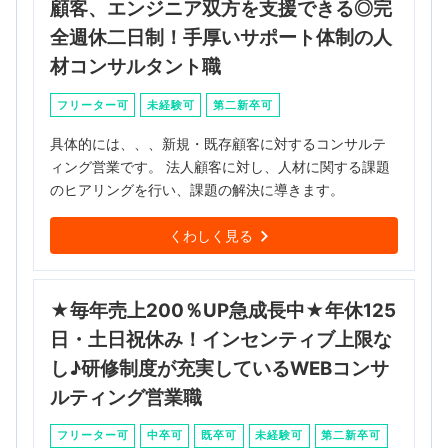
顧客、エンジニア双方を支援できる◎完
全週休二日制！手厚いサポート体制の人
材コンサルタント職
フリーター可
未経験可
第二新卒可
具体的には、、、新規・既存顧客に対するコンサルテ
ィング営業です。 法人顧客に対し、人材に関する課題
のヒアリングを行い、課題の解決に導きます。
くわしく見る
★毎年売上200％UP急成長中★年休125
日・土日祝休み！インセンティブ上限な
し♪研修制度が充実しているWEBコンサ
ルティング営業職
フリーター可
中卒可
既卒可
未経験可
第二新卒可