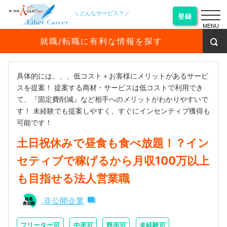
＼どんなサービス？／
登録
MENU
就職/転職に有利な情報を探す
具体的には、、、低コスト＋お客様にメリットがあるサービ
スを提案！ 提案する商材・サービスは低コストで利用でき
て、『固定費削減』など相手へのメリットがわかりやすいで
す！ 未経験でも提案しやすく、すぐにインセンティブ獲得も
可能です！
土日祝休みで昼食も食べ放題！？イン
セティブで稼げるから月収100万以上
も目指せる法人営業職
非公開企業
フリーター可
中卒可
既卒可
未経験可