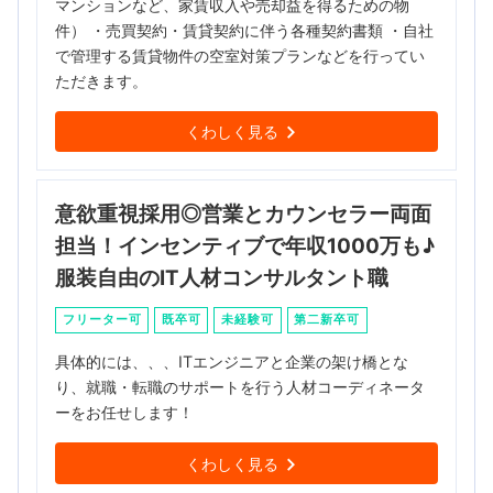
マンションなど、家賃収入や売却益を得るための物
件） ・売買契約・賃貸契約に伴う各種契約書類 ・自社
で管理する賃貸物件の空室対策プランなどを行ってい
ただきます。
くわしく見る
意欲重視採用◎営業とカウンセラー両面
担当！インセンティブで年収1000万も♪
服装自由のIT人材コンサルタント職
フリーター可
既卒可
未経験可
第二新卒可
具体的には、、、ITエンジニアと企業の架け橋とな
り、就職・転職のサポートを行う人材コーディネータ
ーをお任せします！
くわしく見る