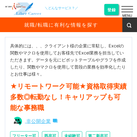
＼どんなサービス？／
登録
MENU
就職/転職に有利な情報を探す
具体的には、、、クライアント様の企業に常駐し、Excelの
関数やマクロを使用してお客様先でExcel業務を担当してい
ただきます。データを元にピボットテーブルやグラフを作成
したり、関数やマクロを使用して普段の業務を効率化したり
とお仕事は様々。
★リモートワーク可能★資格取得実績
多数◎転勤なし！キャリアップも可
能な事務職
非公開企業
フリーター可
既卒可
未経験可
第二新卒可