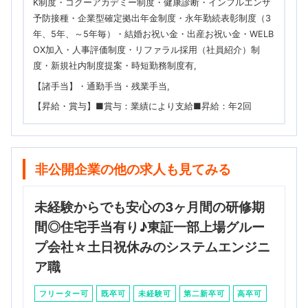
K制度・コクーアカデミー制度・健康診断・インフルエンザ
予防接種・企業型確定拠出年金制度・永年勤続表彰制度（3
年、5年、～5年毎）・結婚お祝い金・出産お祝い金・WELB
OX加入・人事評価制度・リファラル採用（社員紹介）制
度・新規社内制度提案・時短勤務制度有
【諸手当】・通勤手当・残業手当
【昇給・賞与】■賞与：業績により支給■昇給：年2回
非公開企業の他の求人も見てみる
未経験からでも安心の3ヶ月間の研修期
間◎住宅手当有り♪東証一部上場グルー
プ会社☆土日祝休みのシステムエンジニ
ア職
フリーター可
既卒可
未経験可
第二新卒可
高卒可