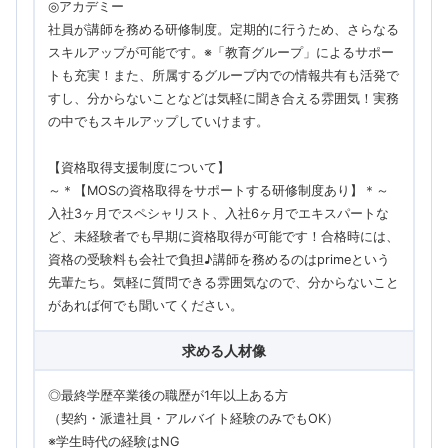
◎アカデミー
社員が講師を務める研修制度。定期的に行うため、さらなる
スキルアップが可能です。※「教育グループ」によるサポー
トも充実！また、所属するグループ内での情報共有も活発で
すし、分からないことなどは気軽に聞き合える雰囲気！実務
の中でもスキルアップしていけます。
【資格取得支援制度について】
～＊【MOSの資格取得をサポートする研修制度あり】＊～
入社3ヶ月でスペシャリスト、入社6ヶ月でエキスパートな
ど、未経験者でも早期に資格取得が可能です！合格時には、
資格の受験料も会社で負担♪講師を務めるのはprimeという
先輩たち。気軽に質問できる雰囲気なので、分からないこと
があれば何でも聞いてください。
求める人材像
◎最終学歴卒業後の職歴が1年以上ある方
（契約・派遣社員・アルバイト経験のみでもOK）
※学生時代の経験はNG