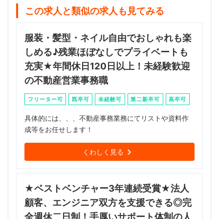
この求人と類似の求人も見てみる
服装・髪型・ネイル自由でおしゃれも楽
しめる♪残業ほぼなしでプライベートも
充実★年間休日120日以上！未経験歓迎
の不動産営業事務職
フリーター可
既卒可
未経験可
第二新卒可
高卒可
具体的には、、、不動産事務業務にてリストや資料作
成等をお任せします！
くわしく見る
★ベストベンチャー3年連続受賞★法人
顧客、エンジニア双方を支援できる◎完
全週休二日制！手厚いサポート体制の人