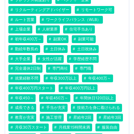
リクルーティングアドバイザー
リモートワーク可
ルート営業
ワークライフバランス（WLB）
上場企業
人材業界
住宅手当あり
初年収400万～
副業OK
副業可能
勤続年数長め
土日休み
土日祝休み
大手企業
女性が活躍
学歴経歴不問
完全週休2日制
専門商社
専門職
就業経験不問
年収300万以上
年収400万～
年収400万円スタート
年収400万円以上
年収450～
年収450万～
年間休日120日以上
成長できる
手当が充実
技術力を身に着けられる
教育が充実
施工管理
昇給年2回
昇給年3回
月収30万スタート
月残業15時間未満
服装自由