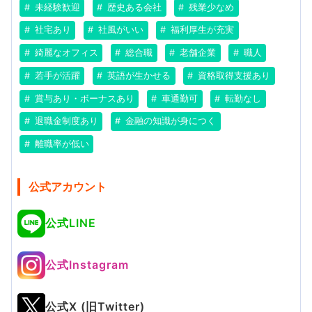
未経験歓迎
歴史ある会社
残業少なめ
社宅あり
社風がいい
福利厚生が充実
綺麗なオフィス
総合職
老舗企業
職人
若手が活躍
英語が生かせる
資格取得支援あり
賞与あり・ボーナスあり
車通勤可
転勤なし
退職金制度あり
金融の知識が身につく
離職率が低い
公式アカウント
公式LINE
公式Instagram
公式X (旧Twitter)