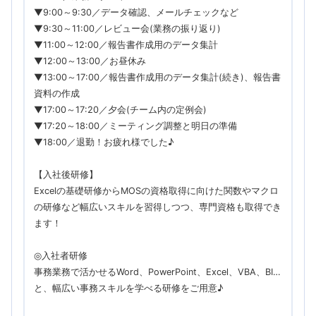
▼9:00～9:30／データ確認、メールチェックなど
▼9:30～11:00／レビュー会(業務の振り返り)
▼11:00～12:00／報告書作成用のデータ集計
▼12:00～13:00／お昼休み
▼13:00～17:00／報告書作成用のデータ集計(続き)、報告書
資料の作成
▼17:00～17:20／夕会(チーム内の定例会)
▼17:20～18:00／ミーティング調整と明日の準備
▼18:00／退勤！お疲れ様でした♪
【入社後研修】
Excelの基礎研修からMOSの資格取得に向けた関数やマクロ
の研修など幅広いスキルを習得しつつ、専門資格も取得でき
ます！
◎入社者研修
事務業務で活かせるWord、PowerPoint、Excel、VBA、BI…
と、幅広い事務スキルを学べる研修をご用意♪