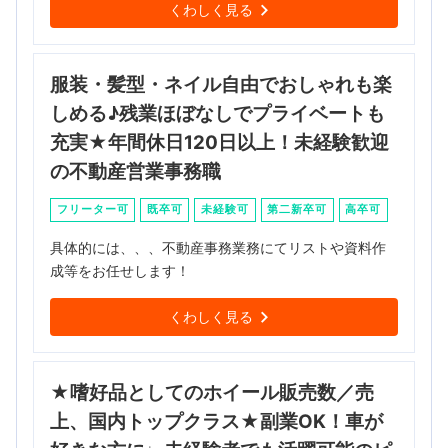
くわしく見る
服装・髪型・ネイル自由でおしゃれも楽
しめる♪残業ほぼなしでプライベートも
充実★年間休日120日以上！未経験歓迎
の不動産営業事務職
フリーター可
既卒可
未経験可
第二新卒可
高卒可
具体的には、、、不動産事務業務にてリストや資料作
成等をお任せします！
くわしく見る
★嗜好品としてのホイール販売数／売
上、国内トップクラス★副業OK！車が