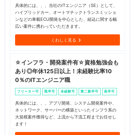
具体的には、、、当社のITエンジニア（SE）として、
ハイブリッドカー、オートマチックトランスミッショ
ンなどの車載ECU開発を中心とした、組込に関する幅
広い案件に携わっていただきます。
くわしく見る
☆インフラ・開発案件有☆資格勉強会も
あり◎年休125日以上！未経験比率10
0％のITエンジニア職
フリーター可
既卒可
未経験可
第二新卒可
高卒可
具体的には、、、アプリ開発、システム開発案件や、
ネットワーク、サーバーの構築といったインフラ系の
大規模案件獲得など、上流から下流工程までお任せし
ます！