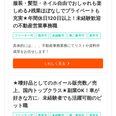
服装・髪型・ネイル自由でおしゃれも楽
しめる♪残業ほぼなしでプライベートも
充実★年間休日120日以上！未経験歓迎
の不動産営業事務職
フリーター可
既卒可
未経験可
第二新卒可
高卒可
具体的には、、、不動産事務業務にてリストや資料作
成等をお任せします！
くわしく見る
★嗜好品としてのホイール販売数／売
上、国内トップクラス★副業OK！車が
好きな方に♩未経験者でも活躍可能のピ
ット職
フリーター可
既卒可
未経験可
第二新卒可
高卒可