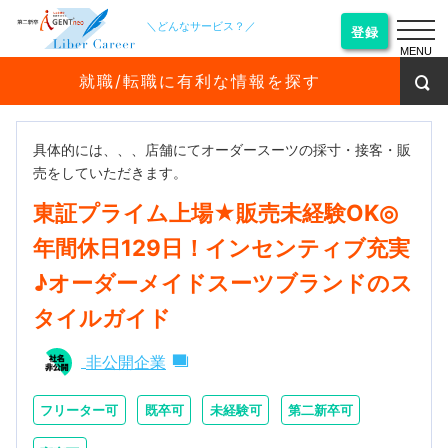
＼どんなサービス？／
登録
MENU
就職/転職に有利な情報を探す
具体的には、、、店舗にてオーダースーツの採寸・接客・販
売をしていただきます。
東証プライム上場★販売未経験OK◎
年間休日129日！インセンティブ充実
♪オーダーメイドスーツブランドのス
タイルガイド
非公開企業
フリーター可
既卒可
未経験可
第二新卒可