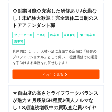
◇副業可能◇充実した研修あり♪夜勤な
し！未経験大歓迎！完全週休二日制のス
トアアテンダント職
フリーター可
中卒可
既卒可
未経験可
第二新卒可
高卒可
具体的には、、、人材不足に直面する店舗に「接客の
プロフェッショナル」として伺い、 提携店舗での運営
を手助けする業務をお任せします！
くわしく見る
★自由度の高さとライフワークバランス
が魅力★月残業5H程度♪個人ノルマな
し！8期連続増収中の買取査定員バイヤ