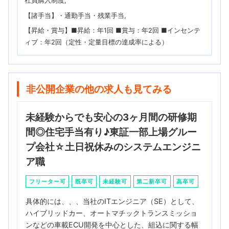
社員購入制度
【諸手当】・通勤手当・残業手当
【昇給・賞与】■昇給：年1回 ■賞与：年2回 ■インセンテ
ィブ：年2回（定性・定量目標の達成率による）
非公開企業の他の求人も見てみる
未経験からでも安心の3ヶ月間の研修期
間◎住宅手当有り♪東証一部上場グルー
プ会社☆土日祝休みのシステムエンジニ
ア職
フリーター可
既卒可
未経験可
第二新卒可
高卒可
具体的には、、、当社のITエンジニア（SE）として、
ハイブリッドカー、オートマチックトランスミッショ
ンなどの車載ECU開発を中心とした、組込に関する幅