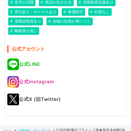
若手が活躍
英語が生かせる
資格取得支援あり
賞与あり・ボーナスあり
車通勤可
転勤なし
退職金制度あり
金融の知識が身につく
離職率が低い
公式アカウント
公式LINE
公式Instagram
公式X (旧Twitter)
(136798)東証プライム上場★販売未経験OK
ホーム
転職情報・求人一覧TOP