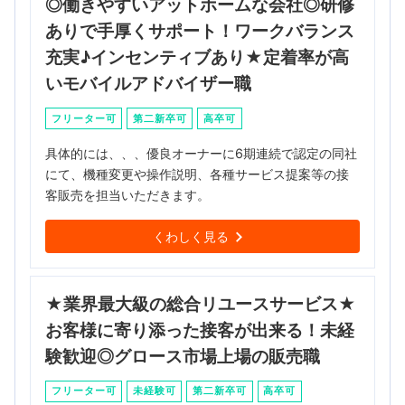
◎働きやすいアットホームな会社◎研修
ありで手厚くサポート！ワークバランス
充実♪インセンティブあり★定着率が高
いモバイルアドバイザー職
フリーター可
第二新卒可
高卒可
具体的には、、、優良オーナーに6期連続で認定の同社
にて、機種変更や操作説明、各種サービス提案等の接
客販売を担当いただきます。
くわしく見る
★業界最大級の総合リユースサービス★
お客様に寄り添った接客が出来る！未経
験歓迎◎グロース市場上場の販売職
フリーター可
未経験可
第二新卒可
高卒可