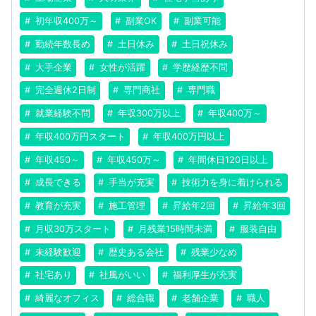
初年収400万～
副業OK
副業可能
勤続年数長め
土日休み
土日祝休み
大手企業
女性が活躍
学歴経歴不問
完全週休2日制
専門商社
専門職
就業経験不問
年収300万以上
年収400万～
年収400万円スタート
年収400万円以上
年収450～
年収450万～
年間休日120日以上
成長できる
手当が充実
技術力を身に着けられる
教育が充実
施工管理
昇給年2回
昇給年3回
月収30万スタート
月残業15時間未満
服装自由
未経験歓迎
歴史ある会社
残業少なめ
社宅あり
社風がいい
福利厚生が充実
綺麗なオフィス
総合職
老舗企業
職人