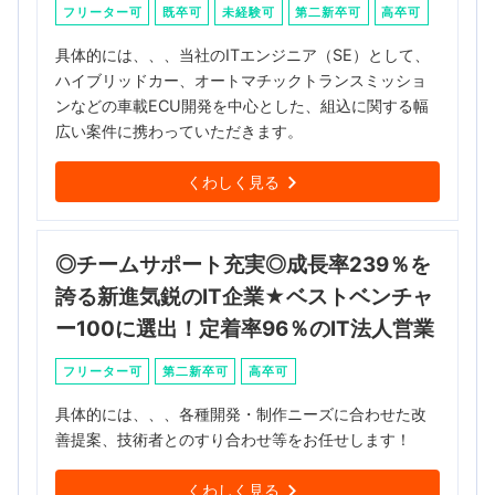
フリーター可
既卒可
未経験可
第二新卒可
高卒可
具体的には、、、当社のITエンジニア（SE）として、
ハイブリッドカー、オートマチックトランスミッショ
ンなどの車載ECU開発を中心とした、組込に関する幅
広い案件に携わっていただきます。
くわしく見る
◎チームサポート充実◎成長率239％を
誇る新進気鋭のIT企業★ベストベンチャ
ー100に選出！定着率96％のIT法人営業
フリーター可
第二新卒可
高卒可
具体的には、、、各種開発・制作ニーズに合わせた改
善提案、技術者とのすり合わせ等をお任せします！
くわしく見る