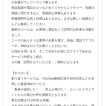
の先輩がマンツーマンで教えます。
商品知識や電話のコツなど全てイチからレクチャー。先輩の
商談に同⾏するなど、実践的な研修もあります。
研修期間中は売上目標はありません。まずは新しい知識をど
んどん吸収してください。
最初のゴールは、お客様に電話をして訪問のお約束を頂戴す
ること。
ニーズのありそうな業界や企業を選び、⾃由に電話でアプロ
ーチ。Webまわりでお困りごとがないか、
お悩みを伺います。そこで当社がお役に⽴てそうであれば、
サービス内容をご紹介。
その後、訪問させていただき、ご契約となります。
【やりがい】
取り扱うサービスは、YouTube動画広告やSNS広告などを活
用した販促Webサービス。
「集客が成功した！」「売上が伸びた！」といったクライア
ントからの喜びの声が原動力となります。
取引社数は13,000社を突破。
それぞれの企業が持つビジョンや想いをくみ取りながら、経