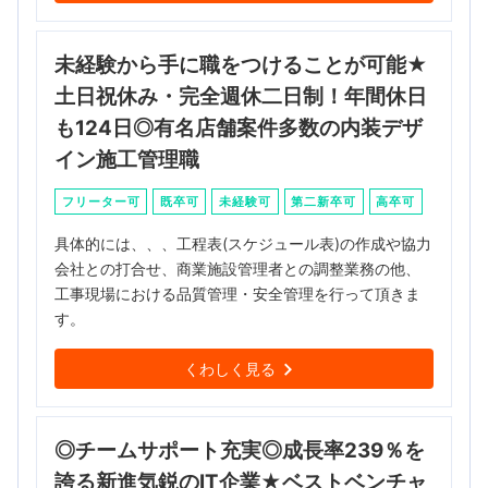
未経験から手に職をつけることが可能★
土日祝休み・完全週休二日制！年間休日
も124日◎有名店舗案件多数の内装デザ
イン施工管理職
フリーター可
既卒可
未経験可
第二新卒可
高卒可
具体的には、、、工程表(スケジュール表)の作成や協力
会社との打合せ、商業施設管理者との調整業務の他、
工事現場における品質管理・安全管理を行って頂きま
す。
くわしく見る
◎チームサポート充実◎成長率239％を
誇る新進気鋭のIT企業★ベストベンチャ