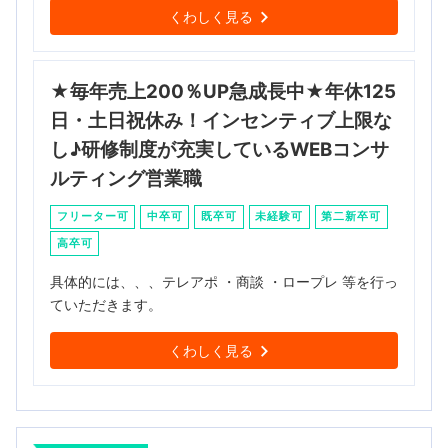
くわしく見る
★毎年売上200％UP急成長中★年休125
日・土日祝休み！インセンティブ上限な
し♪研修制度が充実しているWEBコンサ
ルティング営業職
フリーター可
中卒可
既卒可
未経験可
第二新卒可
高卒可
具体的には、、、テレアポ ・商談 ・ロープレ 等を行っ
ていただきます。
くわしく見る