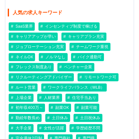
人気の求人キーワード
SaaS業界
インセンティブ制度で稼げる
キャリアアップが早い
キャリアプラン充実
ジョブローテーション充実
チームワーク重視
ネイルOK
ノルマなし
バイク通勤可
フレックス制度あり
ベンチャー企業
リクルーティングアドバイザー
リモートワーク可
ルート営業
ワークライフバランス（WLB）
上場企業
人材業界
住宅手当あり
初年収400万～
副業OK
副業可能
勤続年数長め
土日休み
土日祝休み
大手企業
女性が活躍
学歴経歴不問
完全週休2日制
専門商社
専門職