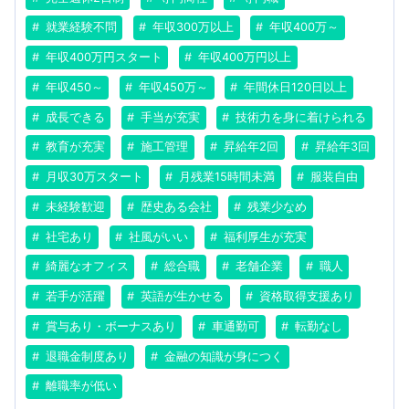
就業経験不問
年収300万以上
年収400万～
年収400万円スタート
年収400万円以上
年収450～
年収450万～
年間休日120日以上
成長できる
手当が充実
技術力を身に着けられる
教育が充実
施工管理
昇給年2回
昇給年3回
月収30万スタート
月残業15時間未満
服装自由
未経験歓迎
歴史ある会社
残業少なめ
社宅あり
社風がいい
福利厚生が充実
綺麗なオフィス
総合職
老舗企業
職人
若手が活躍
英語が生かせる
資格取得支援あり
賞与あり・ボーナスあり
車通勤可
転勤なし
退職金制度あり
金融の知識が身につく
離職率が低い