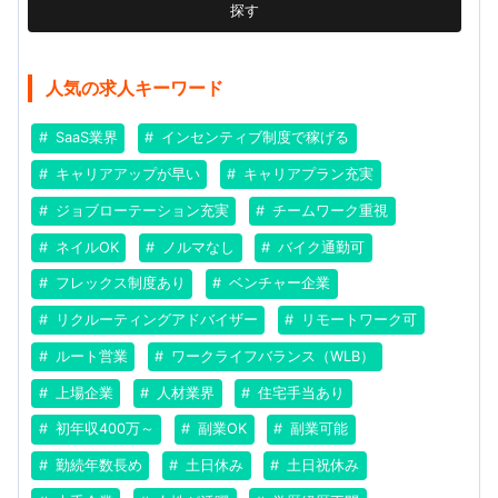
探す
人気の求人キーワード
SaaS業界
インセンティブ制度で稼げる
キャリアアップが早い
キャリアプラン充実
ジョブローテーション充実
チームワーク重視
ネイルOK
ノルマなし
バイク通勤可
フレックス制度あり
ベンチャー企業
リクルーティングアドバイザー
リモートワーク可
ルート営業
ワークライフバランス（WLB）
上場企業
人材業界
住宅手当あり
初年収400万～
副業OK
副業可能
勤続年数長め
土日休み
土日祝休み