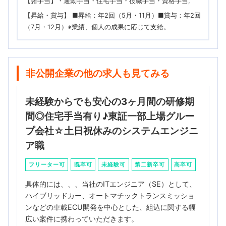
【諸手当】・通勤手当・住宅手当・役職手当・資格手当
【昇給・賞与】 ■昇給：年2回（5月・11月）■賞与：年2回
（7月・12月）※業績、個人の成果に応じて支給。
非公開企業の他の求人も見てみる
未経験からでも安心の3ヶ月間の研修期
間◎住宅手当有り♪東証一部上場グルー
プ会社☆土日祝休みのシステムエンジニ
ア職
フリーター可
既卒可
未経験可
第二新卒可
高卒可
具体的には、、、当社のITエンジニア（SE）として、
ハイブリッドカー、オートマチックトランスミッショ
ンなどの車載ECU開発を中心とした、組込に関する幅
広い案件に携わっていただきます。