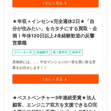
くわしく見る
★年収＋インセン×完全週休2日★「自
分が住みたい」をカタチにする買取・企
画！年休120日以上♪未経験歓迎の反響
営業職
フリーター可
未経験可
第二新卒可
高卒可
具体的には、、、中古マンションの一室を買い取る営
業をお任せします！！
くわしく見る
★ベストベンチャー3年連続受賞★法人
顧客、エンジニア双方を支援できる◎完