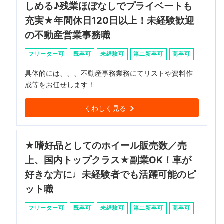
しめる♪残業ほぼなしでプライベートも
充実★年間休日120日以上！未経験歓迎
の不動産営業事務職
フリーター可
既卒可
未経験可
第二新卒可
高卒可
具体的には、、、不動産事務業務にてリストや資料作
成等をお任せします！
くわしく見る
★嗜好品としてのホイール販売数／売
上、国内トップクラス★副業OK！車が
好きな方に♩未経験者でも活躍可能のピ
ット職
フリーター可
既卒可
未経験可
第二新卒可
高卒可