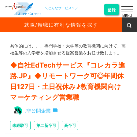
＼どんなサービス？／
登録
MENU
就職/転職に有利な情報を探す
具体的には、、、専門学校・大学等の教育機関に向けて、高
校生等の入学者を増加させる提案営業をお任せ致します。
◆自社EdTechサービス『コレカラ進
路.JP』◆リモートワーク可◎年間休
日127日・土日祝休み♪教育機関向け
マーケティング営業職
非公開企業
未経験可
第二新卒可
高卒可