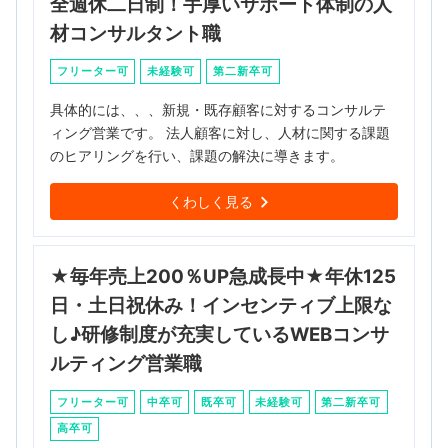
全週休二日制！手厚いサポート体制の人
材コンサルタント職
フリーター可
未経験可
第二新卒可
具体的には、、、新規・既存顧客に対するコンサルテ
ィング営業です。 法人顧客に対し、人材に関する課題
のヒアリングを行い、課題の解決に導きます。
くわしく見る
★毎年売上200％UP急成長中★年休125
日・土日祝休み！インセンティブ上限な
し♪研修制度が充実しているWEBコンサ
ルティング営業職
フリーター可
中卒可
既卒可
未経験可
第二新卒可
高卒可