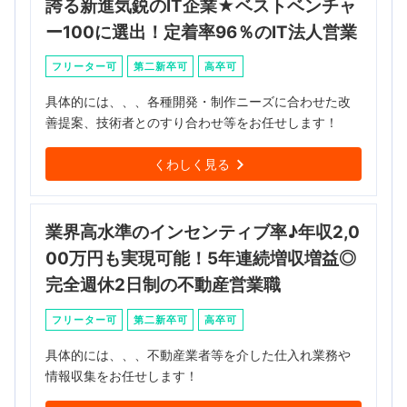
誇る新進気鋭のIT企業★ベストベンチャ
ー100に選出！定着率96％のIT法人営業
フリーター可
第二新卒可
高卒可
具体的には、、、各種開発・制作ニーズに合わせた改
善提案、技術者とのすり合わせ等をお任せします！
くわしく見る
業界高水準のインセンティブ率♪年収2,0
00万円も実現可能！5年連続増収増益◎
完全週休2日制の不動産営業職
フリーター可
第二新卒可
高卒可
具体的には、、、不動産業者等を介した仕入れ業務や
情報収集をお任せします！