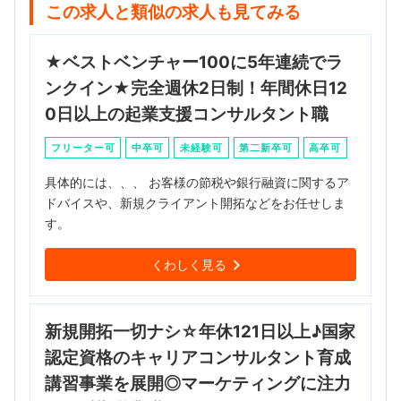
この求人と類似の求人も見てみる
★ベストベンチャー100に5年連続でラ
ンクイン★完全週休2日制！年間休日12
0日以上の起業支援コンサルタント職
フリーター可
中卒可
未経験可
第二新卒可
高卒可
具体的には、、、 お客様の節税や銀行融資に関するア
ドバイスや、新規クライアント開拓などをお任せしま
す。
くわしく見る
新規開拓一切ナシ☆年休121日以上♪国家
認定資格のキャリアコンサルタント育成
講習事業を展開◎マーケティングに注力