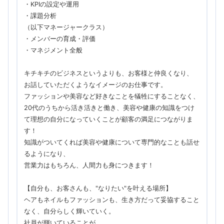
・KPIの設定や運用
・課題分析
（以下マネージャークラス）
・メンバーの育成・評価
・マネジメント全般
キチキチのビジネスというよりも、お客様と仲良くなり、
お話していただくようなイメージのお仕事です。
ファッションや美容など好きなことを犠牲にすることなく、
20代のうちから活き活きと働き、美容や健康の知識をつけ
て理想の自分になっていくことが顧客の満足につながりま
す！
知識がついてくれば美容や健康について専門的なことも話せ
るようになり、
営業力はもちろん、人間力も身につきます！
【自分も、お客さんも、"なりたい"を叶える場所】
ヘアもネイルもファッションも、生き方だって妥協すること
なく、自分らしく輝いていく。
社員が輝いていることが、