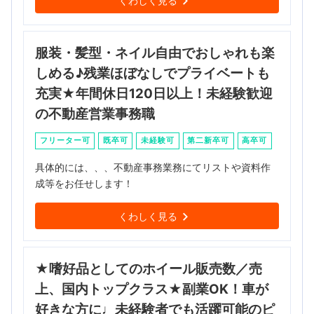
くわしく見る
服装・髪型・ネイル自由でおしゃれも楽
しめる♪残業ほぼなしでプライベートも
充実★年間休日120日以上！未経験歓迎
の不動産営業事務職
フリーター可
既卒可
未経験可
第二新卒可
高卒可
具体的には、、、不動産事務業務にてリストや資料作
成等をお任せします！
くわしく見る
★嗜好品としてのホイール販売数／売
上、国内トップクラス★副業OK！車が
好きな方に♩未経験者でも活躍可能のピ