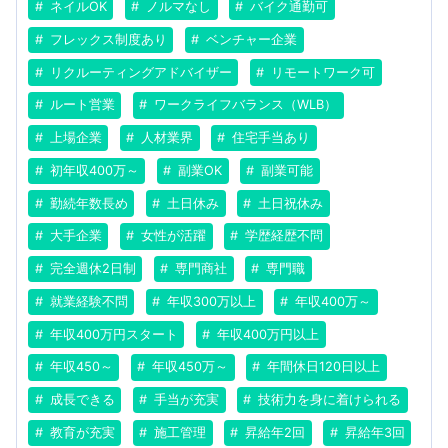
ネイルOK
ノルマなし
バイク通勤可
フレックス制度あり
ベンチャー企業
リクルーティングアドバイザー
リモートワーク可
ルート営業
ワークライフバランス（WLB）
上場企業
人材業界
住宅手当あり
初年収400万～
副業OK
副業可能
勤続年数長め
土日休み
土日祝休み
大手企業
女性が活躍
学歴経歴不問
完全週休2日制
専門商社
専門職
就業経験不問
年収300万以上
年収400万～
年収400万円スタート
年収400万円以上
年収450～
年収450万～
年間休日120日以上
成長できる
手当が充実
技術力を身に着けられる
教育が充実
施工管理
昇給年2回
昇給年3回