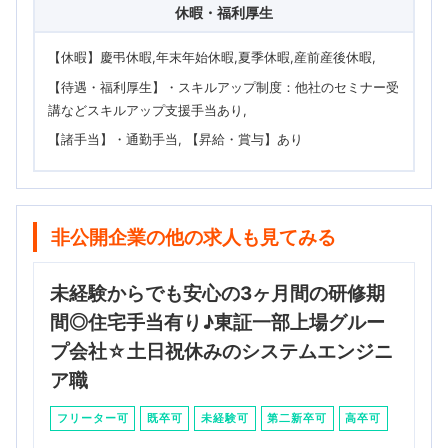
休暇・福利厚生
【休暇】慶弔休暇,年末年始休暇,夏季休暇,産前産後休暇
【待遇・福利厚生】・スキルアップ制度：他社のセミナー受
講などスキルアップ支援手当あり
【諸手当】・通勤手当
【昇給・賞与】あり
非公開企業の他の求人も見てみる
未経験からでも安心の3ヶ月間の研修期
間◎住宅手当有り♪東証一部上場グルー
プ会社☆土日祝休みのシステムエンジニ
ア職
フリーター可
既卒可
未経験可
第二新卒可
高卒可