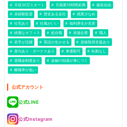
月収30万スタート
月残業15時間未満
服装自由
未経験歓迎
歴史ある会社
残業少なめ
社宅あり
社風がいい
福利厚生が充実
綺麗なオフィス
総合職
老舗企業
職人
若手が活躍
英語が生かせる
資格取得支援あり
賞与あり・ボーナスあり
車通勤可
転勤なし
退職金制度あり
金融の知識が身につく
離職率が低い
公式アカウント
公式LINE
公式Instagram