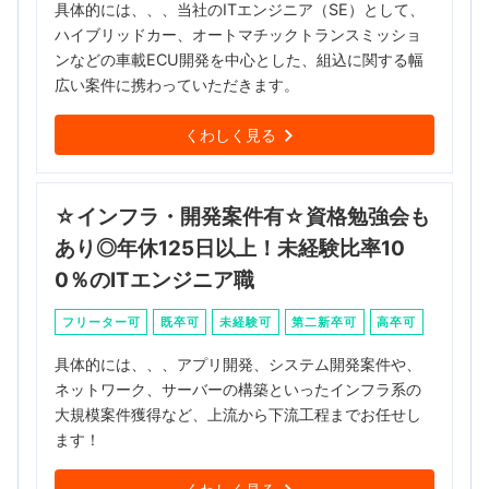
具体的には、、、当社のITエンジニア（SE）として、
ハイブリッドカー、オートマチックトランスミッショ
ンなどの車載ECU開発を中心とした、組込に関する幅
広い案件に携わっていただきます。
くわしく見る
☆インフラ・開発案件有☆資格勉強会も
あり◎年休125日以上！未経験比率10
0％のITエンジニア職
フリーター可
既卒可
未経験可
第二新卒可
高卒可
具体的には、、、アプリ開発、システム開発案件や、
ネットワーク、サーバーの構築といったインフラ系の
大規模案件獲得など、上流から下流工程までお任せし
ます！