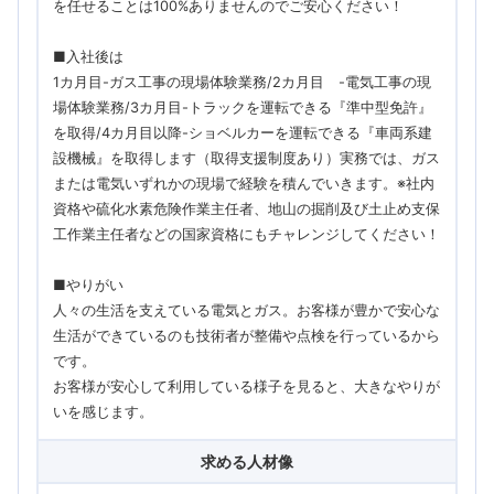
を任せることは100%ありませんのでご安心ください！
■入社後は
1カ月目-ガス工事の現場体験業務/2カ月目 -電気工事の現
場体験業務/3カ月目-トラックを運転できる『準中型免許』
を取得/4カ月目以降-ショベルカーを運転できる『車両系建
設機械』を取得します（取得支援制度あり）実務では、ガス
または電気いずれかの現場で経験を積んでいきます。※社内
資格や硫化水素危険作業主任者、地山の掘削及び土止め支保
工作業主任者などの国家資格にもチャレンジしてください！
■やりがい
人々の生活を支えている電気とガス。お客様が豊かで安心な
生活ができているのも技術者が整備や点検を行っているから
です。
お客様が安心して利用している様子を見ると、大きなやりが
いを感じます。
求める人材像