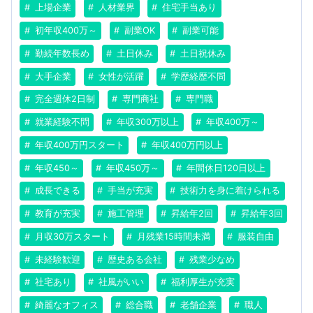
上場企業
人材業界
住宅手当あり
初年収400万～
副業OK
副業可能
勤続年数長め
土日休み
土日祝休み
大手企業
女性が活躍
学歴経歴不問
完全週休2日制
専門商社
専門職
就業経験不問
年収300万以上
年収400万～
年収400万円スタート
年収400万円以上
年収450～
年収450万～
年間休日120日以上
成長できる
手当が充実
技術力を身に着けられる
教育が充実
施工管理
昇給年2回
昇給年3回
月収30万スタート
月残業15時間未満
服装自由
未経験歓迎
歴史ある会社
残業少なめ
社宅あり
社風がいい
福利厚生が充実
綺麗なオフィス
総合職
老舗企業
職人