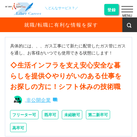
＼どんなサービス？／
登録
MENU
就職/転職に有利な情報を探す
具体的には、、、ガス工事にて新たに配管したガス管にガス
を通し、お客様がいつでも使用できる状態にします！
◇生活インフラを支え安心安全な暮
らしを提供◇やりがいのある仕事を
お探しの方に！シフト休みの技術職
非公開企業
フリーター可
既卒可
未経験可
第二新卒可
高卒可