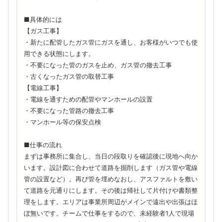
■具体的には
【ガス工事】
・新たに配管したガス管にガスを通し、お客様がいつでも使
用できる状態にします。
・不要になった管のガスを止め、ガス管の撤去工事
・古くなったガス管の取替工事
【電線工事】
・電線を通すための配管やマンホールの設置
・不要になった管路の撤去工事
・マンホール等の保安点検
■仕事の流れ
まずは事務所に集合し、当日の段取りを確認後に現地へ向か
います。設計図に合わせて道路を掘削します（ガス管や電線
管の設置など）。再び管を埋めなおし、アスファルトを敷い
て道路を元通りにします。その後は帰社して片付けや書類整
理をします。エリアは事業所周辺がメインで遠出や出張はほ
ぼ無いです。チームで仕事をするので、未経験者1人で現場