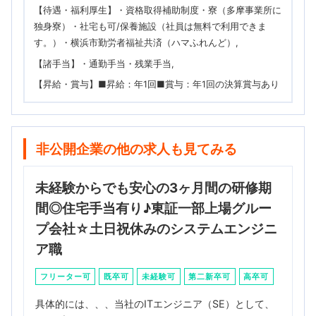
【待遇・福利厚生】・資格取得補助制度・寮（多摩事業所に
独身寮）・社宅も可/保養施設（社員は無料で利用できま
す。）・横浜市勤労者福祉共済（ハマふれんど）
【諸手当】・通勤手当・残業手当
【昇給・賞与】■昇給：年1回■賞与：年1回の決算賞与あり
非公開企業の他の求人も見てみる
未経験からでも安心の3ヶ月間の研修期
間◎住宅手当有り♪東証一部上場グルー
プ会社☆土日祝休みのシステムエンジニ
ア職
フリーター可
既卒可
未経験可
第二新卒可
高卒可
具体的には、、、当社のITエンジニア（SE）として、