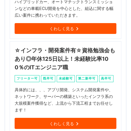
ハイブリッドカー、オートマチックトランスミッショ
ンなどの車載ECU開発を中心とした、組込に関する幅
広い案件に携わっていただきます。
くわしく見る
☆インフラ・開発案件有☆資格勉強会も
あり◎年休125日以上！未経験比率10
0％のITエンジニア職
フリーター可
既卒可
未経験可
第二新卒可
高卒可
具体的には、、、アプリ開発、システム開発案件や、
ネットワーク、サーバーの構築といったインフラ系の
大規模案件獲得など、上流から下流工程までお任せし
ます！
くわしく見る