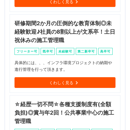
くわしく見る
研修期間2か月の圧倒的な教育体制◎未
経験歓迎♪社員の8割以上が文系卒！土日
祝休みの施工管理職
フリーター可
既卒可
未経験可
第二新卒可
高卒可
具体的には、、、インフラ環境プロジェクトの納期や
進行管理を行って頂きます。
くわしく見る
☆経歴一切不問☆各種支援制度有(全額
負担)◎賞与年2回！公共事業中心の施工
管理職