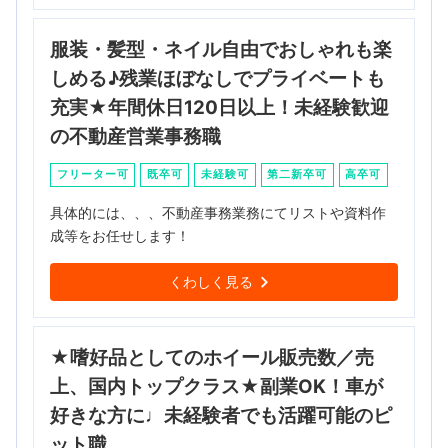
服装・髪型・ネイル自由でおしゃれも楽
しめる♪残業ほぼなしでプライベートも
充実★年間休日120日以上！未経験歓迎
の不動産営業事務職
フリーター可
既卒可
未経験可
第二新卒可
高卒可
具体的には、、、不動産事務業務にてリストや資料作
成等をお任せします！
くわしく見る
★嗜好品としてのホイール販売数／売
上、国内トップクラス★副業OK！車が
好きな方に♩未経験者でも活躍可能のピ
ット職