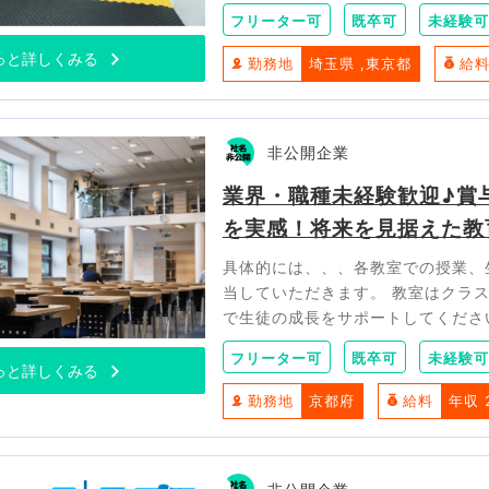
フリーター可
既卒可
未経験可
っと詳しくみる
勤務地
埼玉県
東京都
給
非公開企業
業界・職種未経験歓迎♪賞
を実感！将来を見据えた教
具体的には、、、各教室での授業、
当していただきます。 教室はクラ
で生徒の成長をサポートしてくださ
フリーター可
既卒可
未経験可
っと詳しくみる
勤務地
京都府
給料
年収 