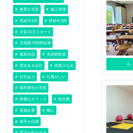
教育が充実
施工管理
昇給年2回
昇給年3回
月収30万スタート
月残業15時間未満
服装自由
未経験歓迎
も
歴史ある会社
残業少なめ
社宅あり
社風がいい
福利厚生が充実
綺麗なオフィス
総合職
老舗企業
職人
若手が活躍
英語が生かせる