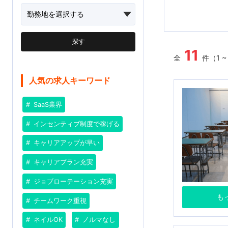
探す
11
全
件（1 
人気の求人キーワード
SaaS業界
インセンティブ制度で稼げる
キャリアアップが早い
キャリアプラン充実
ジョブローテーション充実
も
チームワーク重視
ネイルOK
ノルマなし