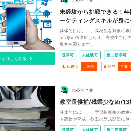
非公開企業
未経験から挑戦できる！年
ーケティングスキルが身に
具体的には、、、高校生を対象に専門学校
amを企画運用したり、高校生向け
集客を図ります。
既卒可
未経験可
第二新卒可
っと詳しくみる
勤務地
兵庫県
給料
年収 
非公開企業
教室長候補/残業少なめ/1
具体的には、、、学習指導塾の教室
ト調整や育成、教室の新規開設に伴
既卒可
未経験可
第二新卒可