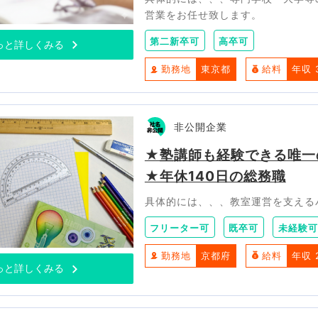
営業をお任せ致します。
第二新卒可
高卒可
っと詳しくみる
勤務地
東京都
給料
年収 
非公開企業
★塾講師も経験できる唯一
★年休140日の総務職
具体的には、、、教室運営を支える
フリーター可
既卒可
未経験可
勤務地
京都府
給料
年収 
っと詳しくみる