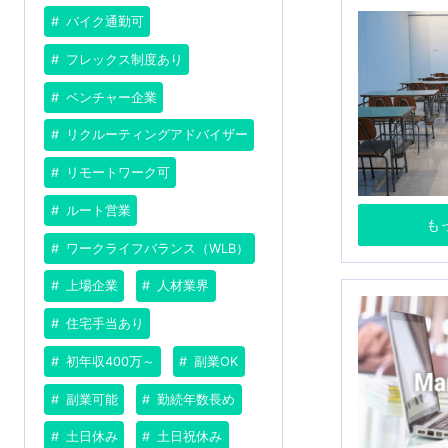
バイク通勤可
フレックス制度あり
ベンチャー企業
リクルーティングアドバイザー
リモートワーク可
ルート営業
も
ワークライフバランス（WLB）
上場企業
人材業界
住宅手当あり
初年収400万～
副業OK
副業可能
勤続年数長め
土日休み
土日祝休み