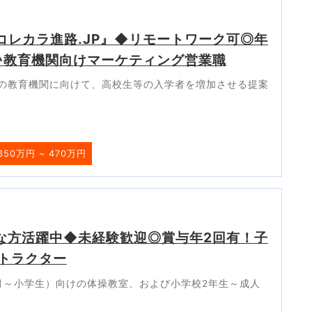
『コレカラ進路.JP』◆リモートワーク可◎年
み♪教育機関向けマーケティング営業職
の教育機関に向けて、高校生等の入学者を増加させる提案
350万円 ~ 470万円
な方活躍中◆未経験歓迎◎賞与年2回有！子
トラクター
ヶ月～小学生）向けの体操教室、および小学校2年生～成人