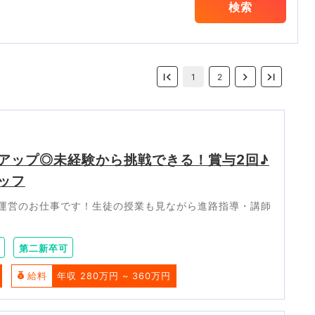
検索
1
2
アップ◎未経験から挑戦できる！賞与2回♪
ッフ
運営のお仕事です！生徒の授業も見ながら進路指導・講師
第二新卒可
給料
年収 280万円 ~ 360万円