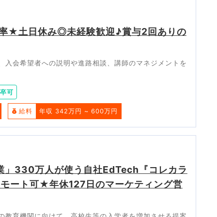
率★土日休み◎未経験歓迎♪賞与2回ありの
、入会希望者への説明や進路相談、講師のマネジメントを
卒可
給料
年収 342万円 ~ 600万円
」330万人が使う自社EdTech『コレカラ
リモート可★年休127日のマーケティング営
の教育機関に向けて、高校生等の入学者を増加させる提案