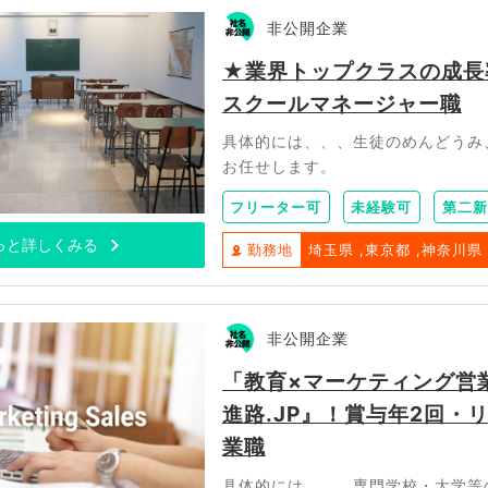
非公開企業
★業界トップクラスの成長
スクールマネージャー職
具体的には、、、生徒のめんどうみ
お任せします。
フリーター可
未経験可
第二新
っと詳しくみる
勤務地
埼玉県
東京都
神奈川県
非公開企業
「教育×マーケティング営業
進路.JP』！賞与年2回・
業職
具体的には、、、専門学校・大学等