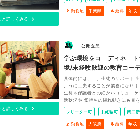
勤務地
千葉県
給料
年収 
っと詳しくみる
非公開企業
学ぶ環境をコーディネート
境/未経験歓迎の教育コー
具体的には、、、生徒のサポート 
ように工夫することが業務になりま
生徒や保護者との細かいコミュニケ
活状況や 気持ちの揺れ動きにも目
っと詳しくみる
フリーター可
未経験可
第二新
勤務地
大阪府
給料
年収 