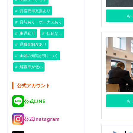
資格取得支援あり
も
賞与あり・ボーナスあり
車通勤可
転勤なし
退職金制度あり
金融の知識が身につく
離職率が低い
公式アカウント
も
公式LINE
公式Instagram