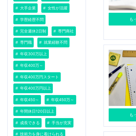
大手企業
女性が活躍
も
学歴経歴不問
完全週休2日制
専門商社
専門職
就業経験不問
年収300万以上
年収400万～
年収400万円スタート
年収400万円以上
年収450～
年収450万～
年間休日120日以上
も
成長できる
手当が充実
技術力を身に着けられる