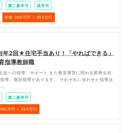
第二新卒可
高卒可
料
年収 300万円 ~ 384万円
与年2回★住宅手当あり！「やればできる」
育指導教師職
生徒への指導、サポート また教室運営に関わる業務を担
ス指導、個別指導があります。 それぞれに合わせた指導法
い。
第二新卒可
280万円 ~ 320万円