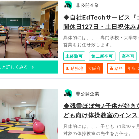
非公開企業
◆自社EdTechサービス
間休日127日・土日祝休
具体的には、、、専門学校・大学等
営業をお任せ致します。
未経験可
第二新卒可
高卒可
っと詳しくみる
勤務地
大阪府
給料
年収 
非公開企業
◆残業ほぼ無♪子供が好き
ども向け体操教室のインス
具体的には、、、子ども（1歳10
対象の体操教室の先生をお任せ。