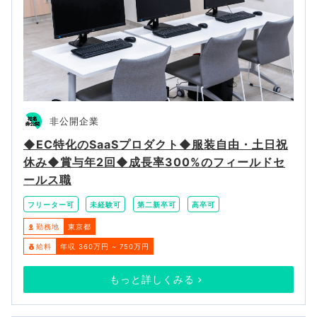
非公開企業
◆EC特化のSaaSプロダクト◆服装自由・土日祝
休み◆賞与年2回◆成長率300%のフィールドセ
ールス職
フリーター可
未経験可
第二新卒可
高卒可
勤務地
東京都
給料
年収 360万円 ~ 750万円
もっと詳しくみる