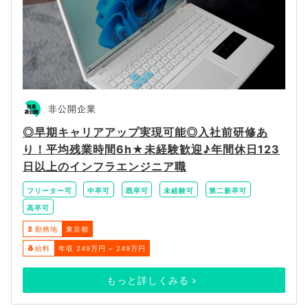
非公開企業
◎早期キャリアアップ実現可能◎入社前研修あ
り！平均残業時間6h★未経験歓迎♪年間休日123
日以上のインフラエンジニア職
フリーター可
中卒可
既卒可
未経験可
第二新卒可
高卒可
勤務地
東京都
給料
年収 249万円 ~ 249万円
もっと詳しくみる