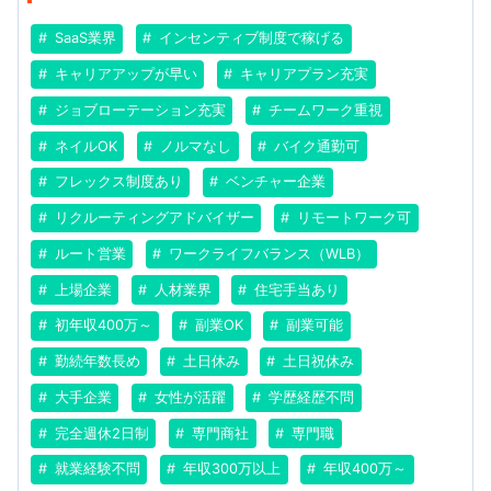
SaaS業界
インセンティブ制度で稼げる
キャリアアップが早い
キャリアプラン充実
ジョブローテーション充実
チームワーク重視
ネイルOK
ノルマなし
バイク通勤可
フレックス制度あり
ベンチャー企業
リクルーティングアドバイザー
リモートワーク可
ルート営業
ワークライフバランス（WLB）
上場企業
人材業界
住宅手当あり
初年収400万～
副業OK
副業可能
勤続年数長め
土日休み
土日祝休み
大手企業
女性が活躍
学歴経歴不問
完全週休2日制
専門商社
専門職
就業経験不問
年収300万以上
年収400万～