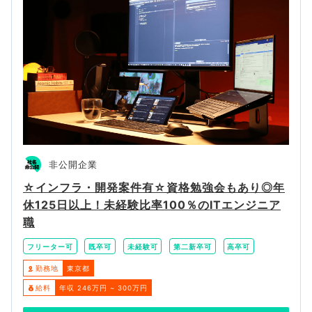
非公開企業
☆インフラ・開発案件有☆資格勉強会もあり◎年
休125日以上！未経験比率100％のITエンジニア
職
フリーター可
既卒可
未経験可
第二新卒可
高卒可
勤務地
東京都
給料
年収 246万円 ~ 300万円