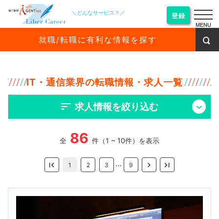
＼どんなサービス？／
登録
MENU
就職/転職に有利な情報を探す
IT・通信業界の転職情報・求人一覧
求人情報を絞り込む
86
全
件（1 ~ 10件）を表示
…
1
2
3
9