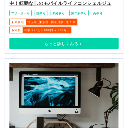
中！転勤なしのモバイルライフコンシェルジュ
フリーター可
既卒可
未経験可
第二新卒可
高卒可
勤務地
埼玉県
東京都
神奈川県
他 1 県
給料
年収 296万8,000円 ~ 320万円
もっと詳しくみる