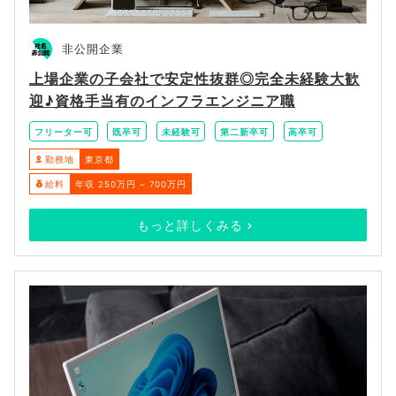
非公開企業
上場企業の子会社で安定性抜群◎完全未経験大歓
迎♪資格手当有のインフラエンジニア職
フリーター可
既卒可
未経験可
第二新卒可
高卒可
勤務地
東京都
給料
年収 250万円 ~ 700万円
もっと詳しくみる