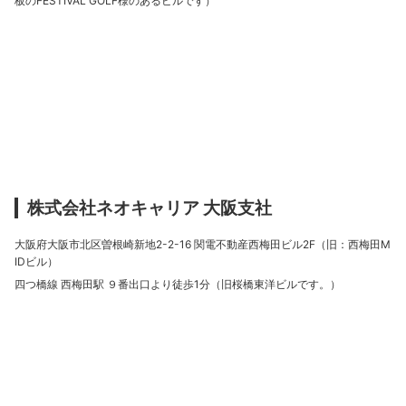
板のFESTIVAL GOLF様のあるビルです）
株式会社ネオキャリア 大阪支社
大阪府大阪市北区曽根崎新地2-2-16 関電不動産西梅田ビル2F（旧：西梅田M
IDビル）
四つ橋線 西梅田駅 ９番出口より徒歩1分（旧桜橋東洋ビルです。）