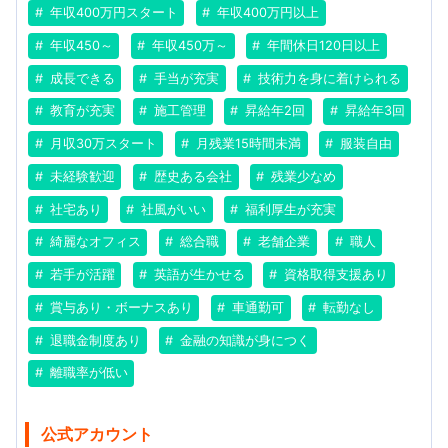
年収400万円スタート
年収400万円以上
年収450～
年収450万～
年間休日120日以上
成長できる
手当が充実
技術力を身に着けられる
教育が充実
施工管理
昇給年2回
昇給年3回
月収30万スタート
月残業15時間未満
服装自由
未経験歓迎
歴史ある会社
残業少なめ
社宅あり
社風がいい
福利厚生が充実
綺麗なオフィス
総合職
老舗企業
職人
若手が活躍
英語が生かせる
資格取得支援あり
賞与あり・ボーナスあり
車通勤可
転勤なし
退職金制度あり
金融の知識が身につく
離職率が低い
公式アカウント