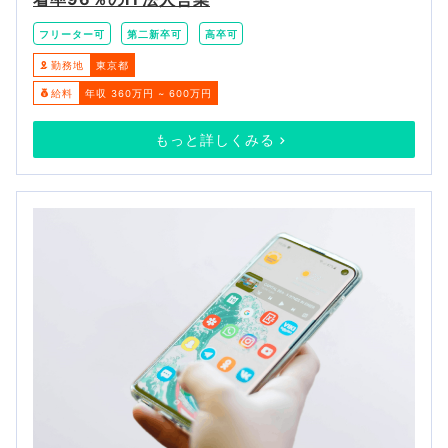
フリーター可
第二新卒可
高卒可
勤務地
東京都
給料
年収 360万円 ~ 600万円
もっと詳しくみる