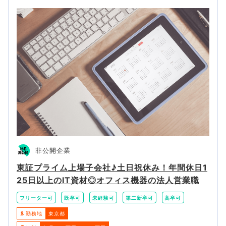
非公開企業
東証プライム上場子会社♪土日祝休み！年間休日1
25日以上のIT資材◎オフィス機器の法人営業職
フリーター可
既卒可
未経験可
第二新卒可
高卒可
勤務地
東京都