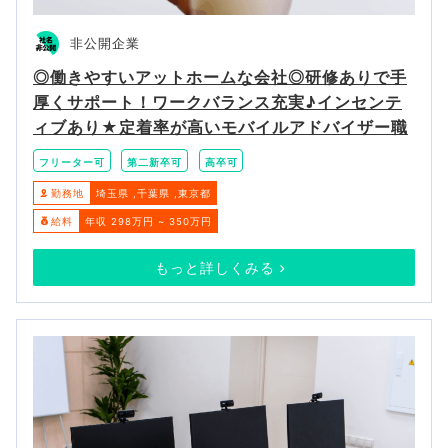
非公開企業
◎働きやすいアットホームな会社◎研修ありで手
厚くサポート！ワークバランス充実♪インセンテ
ィブあり★定着率が高いモバイルアドバイザー職
フリーター可
第二新卒可
高卒可
勤務地
埼玉県
千葉県
東京都
給料
年収 298万円 ~ 350万円
もっと詳しくみる