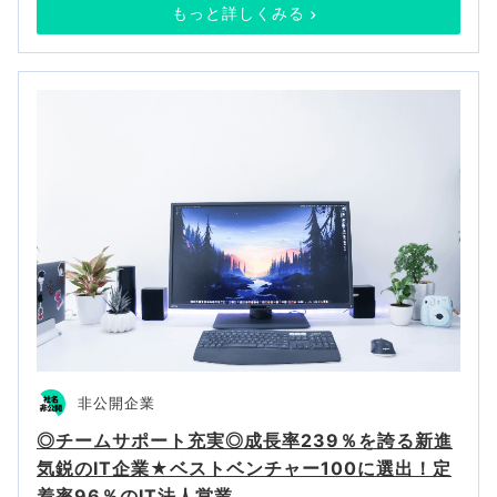
もっと詳しくみる
非公開企業
◎チームサポート充実◎成長率239％を誇る新進
気鋭のIT企業★ベストベンチャー100に選出！定
着率96％のIT法人営業