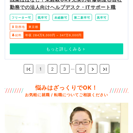
勤務での法人向けヘルプデスク・ITサポート職
フリーター可
既卒可
未経験可
第二新卒可
高卒可
勤務地
東京都
給料
年収 284万9,000円 ~ 347万9,000円
もっと詳しくみる
…
1
2
3
9
悩みはざっくりでOK！
お気軽に就職 / 転職についてご相談ください