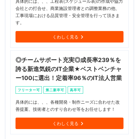
具体的には、、、工程表(スケジュール表)の作成や協力
会社との打合せ、商業施設管理者との調整業務の他、
工事現場における品質管理・安全管理を行って頂きま
す。
くわしく見る
◎チームサポート充実◎成長率239％を
誇る新進気鋭のIT企業★ベストベンチャ
ー100に選出！定着率96％のIT法人営業
フリーター可
第二新卒可
高卒可
具体的には、、、各種開発・制作ニーズに合わせた改
善提案、技術者とのすり合わせ等をお任せします！
くわしく見る