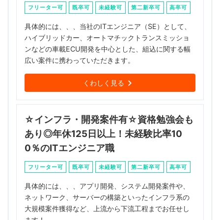
フリーター可
既卒可
未経験可
第二新卒可
高卒可
具体的には、、、当社のITエンジニア（SE）として、
ハイブリッドカー、オートマチックトランスミッショ
ンなどの車載ECU開発を中心とした、組込に関する幅
広い案件に携わっていただきます。
くわしく見る
☆インフラ・開発案件有☆資格勉強会も
あり◎年休125日以上！未経験比率10
0％のITエンジニア職
フリーター可
既卒可
未経験可
第二新卒可
高卒可
具体的には、、、アプリ開発、システム開発案件や、
ネットワーク、サーバーの構築といったインフラ系の
大規模案件獲得など、上流から下流工程までお任せし
ます！