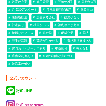
教育が充実
施工管理
昇給年2回
昇給年3回
月収30万スタート
月残業15時間未満
服装自由
未経験歓迎
歴史ある会社
残業少なめ
社宅あり
社風がいい
福利厚生が充実
綺麗なオフィス
総合職
老舗企業
職人
若手が活躍
英語が生かせる
資格取得支援あり
賞与あり・ボーナスあり
車通勤可
転勤なし
退職金制度あり
金融の知識が身につく
離職率が低い
公式アカウント
公式LINE
公式Instagram