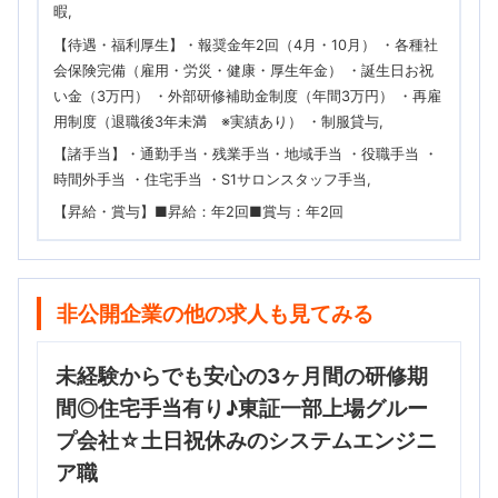
暇
【待遇・福利厚生】・報奨金年2回（4月・10月） ・各種社
会保険完備（雇用・労災・健康・厚生年金） ・誕生日お祝
い金（3万円） ・外部研修補助金制度（年間3万円） ・再雇
用制度（退職後3年未満 ※実績あり） ・制服貸与
【諸手当】・通勤手当・残業手当・地域手当 ・役職手当 ・
時間外手当 ・住宅手当 ・S1サロンスタッフ手当
【昇給・賞与】■昇給：年2回■賞与：年2回
非公開企業の他の求人も見てみる
未経験からでも安心の3ヶ月間の研修期
間◎住宅手当有り♪東証一部上場グルー
プ会社☆土日祝休みのシステムエンジニ
ア職