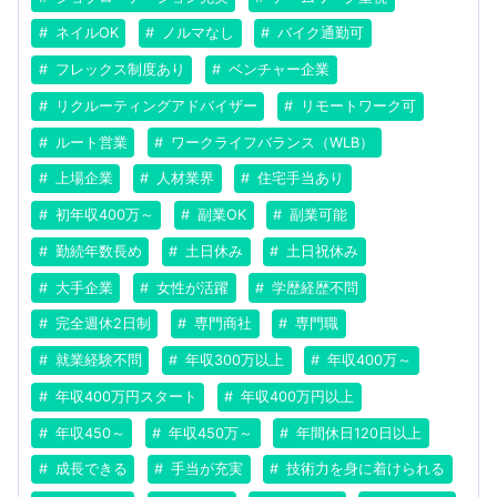
ネイルOK
ノルマなし
バイク通勤可
フレックス制度あり
ベンチャー企業
リクルーティングアドバイザー
リモートワーク可
ルート営業
ワークライフバランス（WLB）
上場企業
人材業界
住宅手当あり
初年収400万～
副業OK
副業可能
勤続年数長め
土日休み
土日祝休み
大手企業
女性が活躍
学歴経歴不問
完全週休2日制
専門商社
専門職
就業経験不問
年収300万以上
年収400万～
年収400万円スタート
年収400万円以上
年収450～
年収450万～
年間休日120日以上
成長できる
手当が充実
技術力を身に着けられる