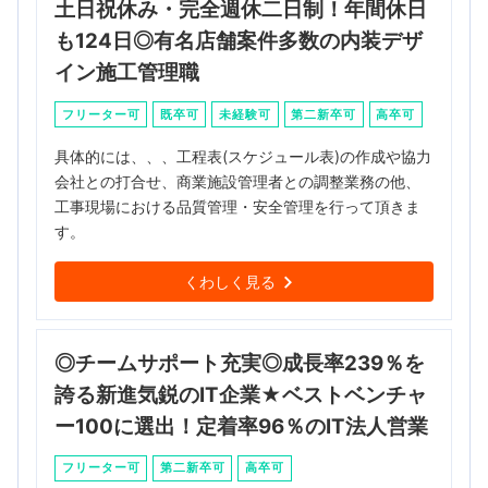
土日祝休み・完全週休二日制！年間休日
も124日◎有名店舗案件多数の内装デザ
イン施工管理職
フリーター可
既卒可
未経験可
第二新卒可
高卒可
具体的には、、、工程表(スケジュール表)の作成や協力
会社との打合せ、商業施設管理者との調整業務の他、
工事現場における品質管理・安全管理を行って頂きま
す。
くわしく見る
◎チームサポート充実◎成長率239％を
誇る新進気鋭のIT企業★ベストベンチャ
ー100に選出！定着率96％のIT法人営業
フリーター可
第二新卒可
高卒可