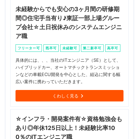
未経験からでも安心の3ヶ月間の研修期
間◎住宅手当有り♪東証一部上場グルー
プ会社☆土日祝休みのシステムエンジニ
ア職
フリーター可
既卒可
未経験可
第二新卒可
高卒可
具体的には、、、当社のITエンジニア（SE）として、
ハイブリッドカー、オートマチックトランスミッショ
ンなどの車載ECU開発を中心とした、組込に関する幅
広い案件に携わっていただきます。
くわしく見る
☆インフラ・開発案件有☆資格勉強会も
あり◎年休125日以上！未経験比率10
0％のITエンジニア職