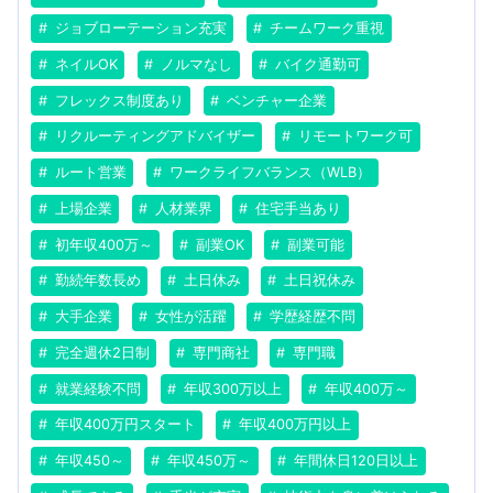
ジョブローテーション充実
チームワーク重視
ネイルOK
ノルマなし
バイク通勤可
フレックス制度あり
ベンチャー企業
リクルーティングアドバイザー
リモートワーク可
ルート営業
ワークライフバランス（WLB）
上場企業
人材業界
住宅手当あり
初年収400万～
副業OK
副業可能
勤続年数長め
土日休み
土日祝休み
大手企業
女性が活躍
学歴経歴不問
完全週休2日制
専門商社
専門職
就業経験不問
年収300万以上
年収400万～
年収400万円スタート
年収400万円以上
年収450～
年収450万～
年間休日120日以上