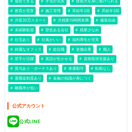
成長できる
手当が充実
技術力を身に着けられる
教育が充実
施工管理
昇給年2回
昇給年3回
月収30万スタート
月残業15時間未満
服装自由
未経験歓迎
歴史ある会社
残業少なめ
社宅あり
社風がいい
福利厚生が充実
綺麗なオフィス
総合職
老舗企業
職人
若手が活躍
英語が生かせる
資格取得支援あり
賞与あり・ボーナスあり
車通勤可
転勤なし
退職金制度あり
金融の知識が身につく
離職率が低い
公式アカウント
公式LINE