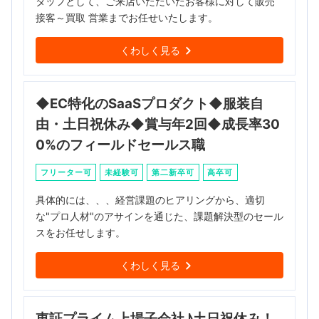
タッフとして、ご来店いただいたお客様に対して販売
接客～買取 営業までお任せいたします。
くわしく見る
◆EC特化のSaaSプロダクト◆服装自
由・土日祝休み◆賞与年2回◆成長率30
0%のフィールドセールス職
フリーター可
未経験可
第二新卒可
高卒可
具体的には、、、経営課題のヒアリングから、適切
な"プロ人材"のアサインを通じた、課題解決型のセール
スをお任せします。
くわしく見る
東証プライム上場子会社♪土日祝休み！