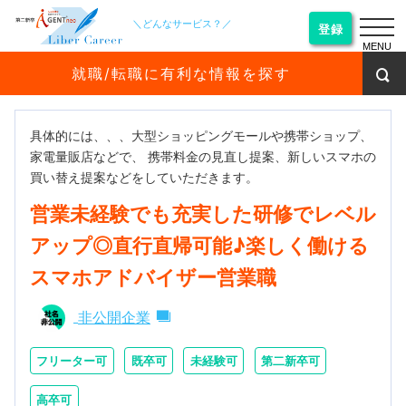
＼どんなサービス？／
登録
MENU
就職/転職に有利な情報を探す
具体的には、、、大型ショッピングモールや携帯ショップ、
家電量販店などで、 携帯料金の見直し提案、新しいスマホの
買い替え提案などをしていただきます。
営業未経験でも充実した研修でレベル
アップ◎直行直帰可能♪楽しく働ける
スマホアドバイザー営業職
非公開企業
フリーター可
既卒可
未経験可
第二新卒可
高卒可