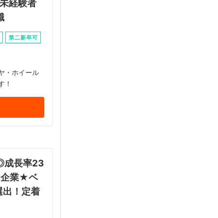
♩未経験者
職
第二新卒可
ヤ・ホイール
す！
成長率23
T企業★ベ
選出！定着