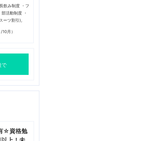
長飲み制度 ・フ
・部活動制度 ・
スーツ割引)
/10月）
後で
有☆資格勉
日以上！未