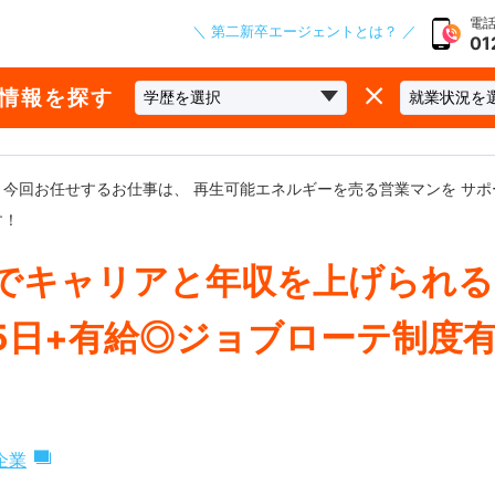
電話
＼ 第二新卒エージェントとは？ ／
01
な情報を探す
今回お任せするお仕事は、 再生可能エネルギーを売る営業マンを サ
す！
でキャリアと年収を上げられる
15日+有給◎ジョブローテ制度
企業