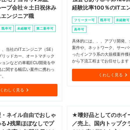
ループ会社☆土日祝休み
経験比率100％のITエ
ムエンジニア職
フリーター可
既卒可
未経験可
既卒可
未経験可
第二新卒可
高卒可
具体的には、、、アプリ開発、
案件や、ネットワーク、サーバ
、当社のITエンジニア（SE）
ったインフラ系の大規模案件獲
ブリッドカー、オートマチック
から下流工程までお任せします
ションなどの車載ECU開発を中
込に関する幅広い案件に携わっ
くわしく見る
す。
くわしく見る
型・ネイル自由でおしゃ
★嗜好品としてのホイ
める♪残業ほぼなしでプ
／売上、国内トップク