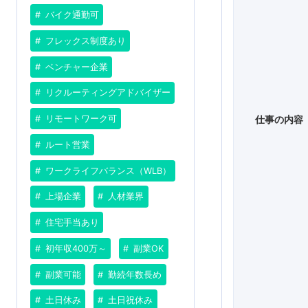
バイク通勤可
フレックス制度あり
ベンチャー企業
リクルーティングアドバイザー
リモートワーク可
仕事の内容
ルート営業
ワークライフバランス（WLB）
上場企業
人材業界
住宅手当あり
初年収400万～
副業OK
副業可能
勤続年数長め
土日休み
土日祝休み