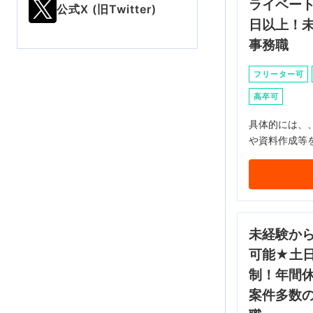
ライベート
公式X (旧Twitter)
日以上！
事務職
フリーター可
高卒可
具体的には、
や資料作成等
未経験か
可能★土
制！年間休
案件多数