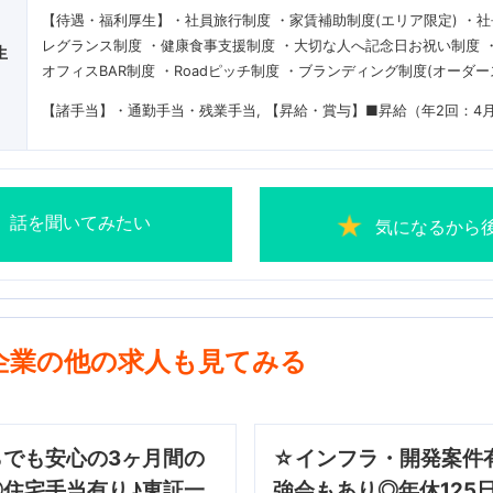
【待遇・福利厚生】・社員旅行制度 ・家賃補助制度(エリア限定) ・社
レグランス制度 ・健康食事支援制度 ・大切な人へ記念日お祝い制度 
生
オフィスBAR制度 ・Roadピッチ制度 ・ブランディング制度(オーダー
【諸手当】・通勤手当・残業手当
【昇給・賞与】■昇給（年2回：4月
話を聞いてみたい
気になるから
企業の他の求人も見てみる
らでも安心の3ヶ月間の
☆インフラ・開発案件
◎住宅手当有り♪東証一
強会もあり◎年休125