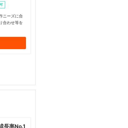
可
作ニーズに合
り合わせ等を
⻑率No.1