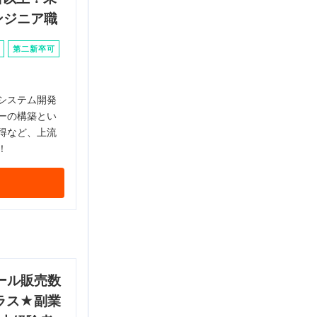
ンジニア職
第二新卒可
システム開発
ーの構築とい
得など、上流
！
ール販売数
ラス★副業