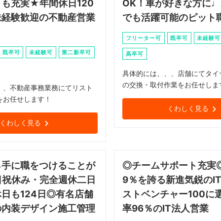
も充実★年間休日120
OK！車が好きな方に
未経験歓迎の不動産営業
でも活躍可能のピット
フリーター可
既卒可
未経験可
既卒可
未経験可
第二新卒可
高卒可
具体的には、、、店舗にてタイ
の交換・取付作業をお任せしま
、、不動産事務業務にてリスト
をお任せします！
くわしく見る
くわしく見る
ら手に職をつけることが
◎チームサポート充実◎
日祝休み・完全週休二日
9％を誇る新進気鋭のI
日も124日◎有名店舗
ストベンチャー100に
の内装デザイン施工管理
率96％のIT法人営業