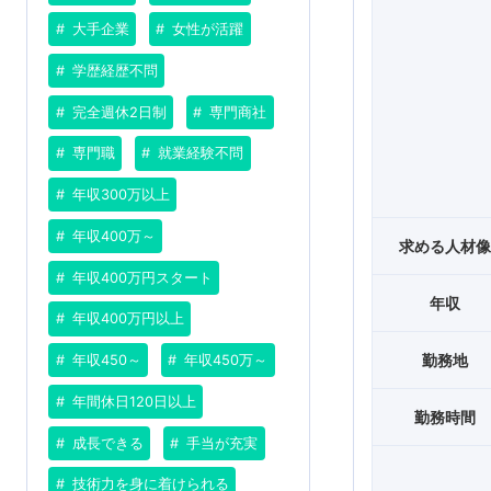
大手企業
女性が活躍
学歴経歴不問
完全週休2日制
専門商社
専門職
就業経験不問
年収300万以上
年収400万～
求める人材
年収400万円スタート
年収
年収400万円以上
勤務地
年収450～
年収450万～
年間休日120日以上
勤務時間
成長できる
手当が充実
技術力を身に着けられる