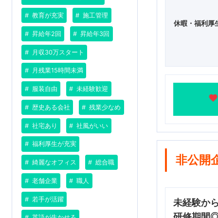
教育が充実
施工管理
休暇・福利厚
昇給年2回
昇給年3回
月収30万スタート
月残業15時間未満
服装自由
未経験歓迎
歴史ある会社
残業少なめ
社宅あり
社風がいい
福利厚生が充実
非公開
綺麗なオフィス
総合職
老舗企業
職人
若手が活躍
未経験か
研修期間
英語が生かせる