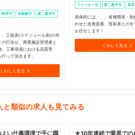
フリーター可
第二新卒可
高卒
既卒可
未経験可
第二新卒可
具体的には、、、各種開発・制
わせた改善提案、技術者とのす
お任せします！
、、工程表(スケジュール表)の作
との打合せ、商業施設管理者と
くわしく見る
他、工事現場における品質管
を行って頂きます。
くわしく見る
人と類似の求人も見てみる
のよい仕事環境で手に職
★10年連続で業界での成