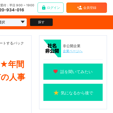
受付：平日 9:00 ~ 19:00
ログイン
会員登録
20-934-016
探す
ポートするバック
非公開企業
企業ページへ
★年間
話を聞いてみたい
有の人事
気になるから後で