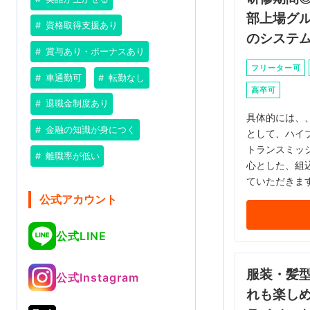
部上場グ
資格取得支援あり
のシステ
賞与あり・ボーナスあり
フリーター可
車通勤可
転勤なし
高卒可
退職金制度あり
具体的には、、
金融の知識が身につく
として、ハイ
トランスミッ
離職率が低い
心とした、組
ていただきま
公式アカウント
公式LINE
服装・髪
公式Instagram
れも楽し