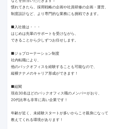
などを担当いただきます！
慣れてきたら、採用戦略の企画や社員研修の企画・運営、
制度設計など、より専門的な業務にも挑戦できます。
■入社後は・・・
はじめは先輩のサポートを受けながら、
できることから少しずつお任せします。
■ジョブローテーション制度
社内転職により、
他のバックオフィスを経験することも可能なので、
縦横ナナメのキャリア形成ができます！
■組閣
現在30名ほどのバックオフィス職のメンバーがおり、
20代比率も非常に高い企業です！
年齢が近く、未経験スタートが多いからこそ親身になって
教えてくれる環境があります！