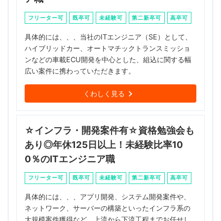
フリーター可
既卒可
未経験可
第二新卒可
高卒可
具体的には、、、当社のITエンジニア（SE）として、
ハイブリッドカー、オートマチックトランスミッショ
ンなどの車載ECU開発を中心とした、組込に関する幅
広い案件に携わっていただきます。
くわしく見る
☆インフラ・開発案件有☆資格勉強会も
あり◎年休125日以上！未経験比率10
0％のITエンジニア職
フリーター可
既卒可
未経験可
第二新卒可
高卒可
具体的には、、、アプリ開発、システム開発案件や、
ネットワーク、サーバーの構築といったインフラ系の
大規模案件獲得など、上流から下流工程までお任せし