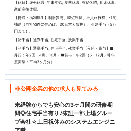
【休日】慶弔休暇, 年末年始, 夏季休暇, 有給休暇, 育児休暇,
産前産後休暇
【待遇・福利厚生】制服貸与、時短制度、社員旅行有、住宅
補助（同社物件に住めば、30％本人負担）、引越手当（5万
円まで）
【諸手当】通勤手当, 住宅手当, 残業手当
【諸手当】通勤手当, 住宅手当, 残業手当【昇給・賞与】■
昇給：年2回（4月、10月）■賞与：年2回（6・12月／昨年
度実績：平均3ヶ月分）
非公開企業の他の求人も見てみる
未経験からでも安心の3ヶ月間の研修期
間◎住宅手当有り♪東証一部上場グルー
プ会社☆土日祝休みのシステムエンジニ
ア職