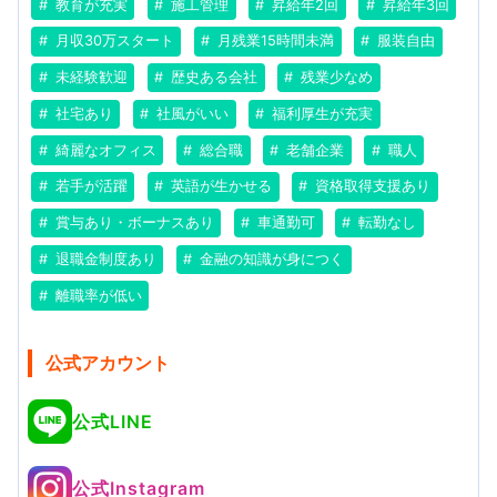
教育が充実
施工管理
昇給年2回
昇給年3回
月収30万スタート
月残業15時間未満
服装自由
未経験歓迎
歴史ある会社
残業少なめ
社宅あり
社風がいい
福利厚生が充実
綺麗なオフィス
総合職
老舗企業
職人
若手が活躍
英語が生かせる
資格取得支援あり
賞与あり・ボーナスあり
車通勤可
転勤なし
退職金制度あり
金融の知識が身につく
離職率が低い
公式アカウント
公式LINE
公式Instagram