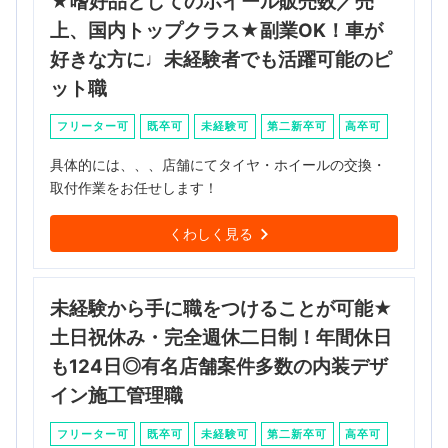
★嗜好品としてのホイール販売数／売
上、国内トップクラス★副業OK！車が
好きな方に♩未経験者でも活躍可能のピ
ット職
フリーター可
既卒可
未経験可
第二新卒可
高卒可
具体的には、、、店舗にてタイヤ・ホイールの交換・
取付作業をお任せします！
くわしく見る
未経験から手に職をつけることが可能★
土日祝休み・完全週休二日制！年間休日
も124日◎有名店舗案件多数の内装デザ
イン施工管理職
フリーター可
既卒可
未経験可
第二新卒可
高卒可