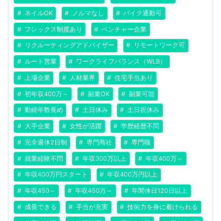
ネイルOK
ノルマなし
バイク通勤可
フレックス制度あり
ベンチャー企業
リクルーティングアドバイザー
リモートワーク可
ルート営業
ワークライフバランス（WLB）
上場企業
人材業界
住宅手当あり
初年収400万～
副業OK
副業可能
勤続年数長め
土日休み
土日祝休み
大手企業
女性が活躍
学歴経歴不問
完全週休2日制
専門商社
専門職
就業経験不問
年収300万以上
年収400万～
年収400万円スタート
年収400万円以上
年収450～
年収450万～
年間休日120日以上
成長できる
手当が充実
技術力を身に着けられる