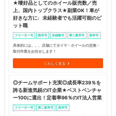
★嗜好品としてのホイール販売数／売
上、国内トップクラス★副業OK！車が
好きな方に♩未経験者でも活躍可能のピ
ット職
フリーター可
既卒可
未経験可
第二新卒可
高卒可
具体的には、、、店舗にてタイヤ・ホイールの交換・
取付作業をお任せします！
くわしく見る
◎チームサポート充実◎成長率239％を
誇る新進気鋭のIT企業★ベストベンチャ
ー100に選出！定着率96％のIT法人営業
フリーター可
第二新卒可
高卒可