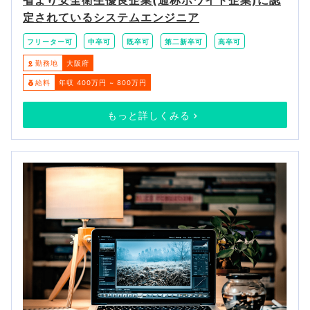
省より安全衛生優良企業(通称ホワイト企業)に認
定されているシステムエンジニア
フリーター可
中卒可
既卒可
第二新卒可
高卒可
勤務地
大阪府
給料
年収 400万円 ~ 800万円
もっと詳しくみる