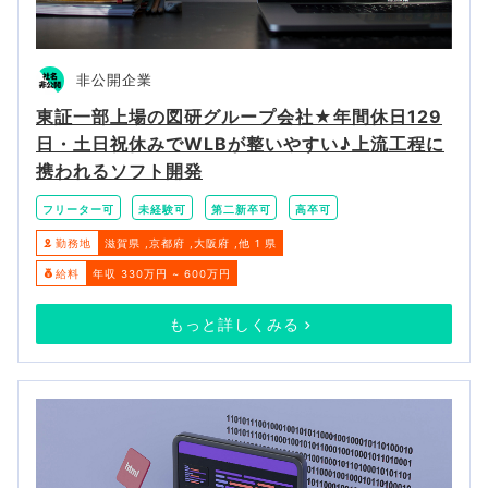
非公開企業
東証一部上場の図研グループ会社★年間休日129
日・土日祝休みでWLBが整いやすい♪上流工程に
携われるソフト開発
フリーター可
未経験可
第二新卒可
高卒可
勤務地
滋賀県
京都府
大阪府
他 1 県
給料
年収 330万円 ~ 600万円
もっと詳しくみる