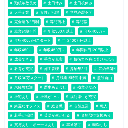
勤続年数長め
土日休み
土日祝休み
大手企業
女性が活躍
学歴経歴不問
完全週休2日制
専門商社
専門職
就業経験不問
年収300万以上
年収400万～
年収400万円スタート
年収400万円以上
年収450～
年収450万～
年間休日120日以上
成長できる
手当が充実
技術力を身に着けられる
教育が充実
施工管理
昇給年2回
昇給年3回
月収30万スタート
月残業15時間未満
服装自由
未経験歓迎
歴史ある会社
残業少なめ
社宅あり
社風がいい
福利厚生が充実
綺麗なオフィス
総合職
老舗企業
職人
若手が活躍
英語が生かせる
資格取得支援あり
賞与あり・ボーナスあり
車通勤可
転勤なし