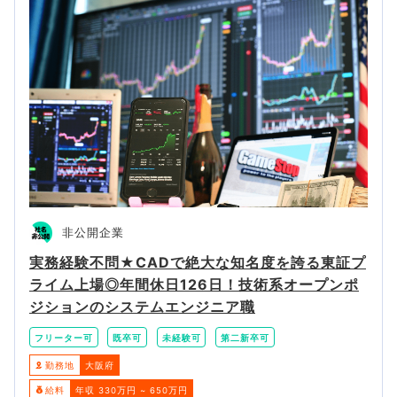
非公開企業
実務経験不問★CADで絶大な知名度を誇る東証プ
ライム上場◎年間休日126日！技術系オープンポ
ジションのシステムエンジニア職
フリーター可
既卒可
未経験可
第二新卒可
勤務地
大阪府
給料
年収 330万円 ~ 650万円