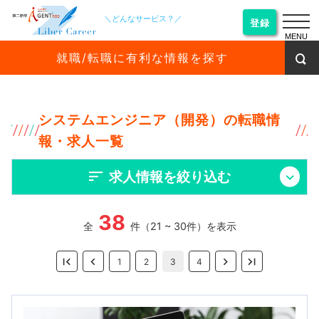
＼どんなサービス？／
登録
MENU
就職/転職に有利な情報を探す
システムエンジニア（開発）の転職情
報・求人一覧
求人情報を絞り込む
38
全
件（21 ~ 30件）を表示
1
2
3
4