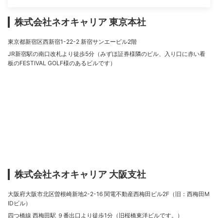
株式会社ネオキャリア 東京本社
東京都新宿区西新宿1-22-2 新宿サンエービル2階
JR新宿駅の南口改札より徒歩5分（みずほ証券様隣のビル、入り口に赤い看
板のFESTIVAL GOLF様のあるビルです）
株式会社ネオキャリア 大阪支社
大阪府大阪市北区曽根崎新地2-2-16 関電不動産西梅田ビル2F（旧：西梅田M
IDビル）
四つ橋線 西梅田駅 ９番出口より徒歩1分（旧桜橋東洋ビルです。）