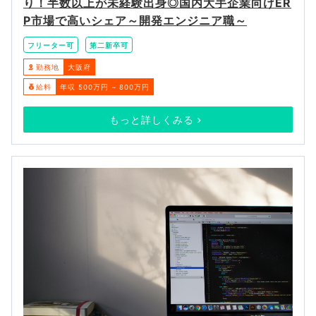
り！半数以上が未経験出身◎国内大手企業向けER
P市場で高いシェア～開発エンジニア職～
フリーター可
第二新卒可
勤務地
大阪府
給料
年収 500万円 ~ 800万円
もっと詳しくみる