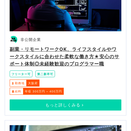
非公開企業
副業・リモートワークOK、ライフスタイルやワ
ークスタイルに合わせた柔軟な働き方★安心のサ
ポート体制◎未経験歓迎のプログラマー職
フリーター可
第二新卒可
勤務地
大阪府
給料
年収 300万円 ~ 400万円
もっと詳しくみる