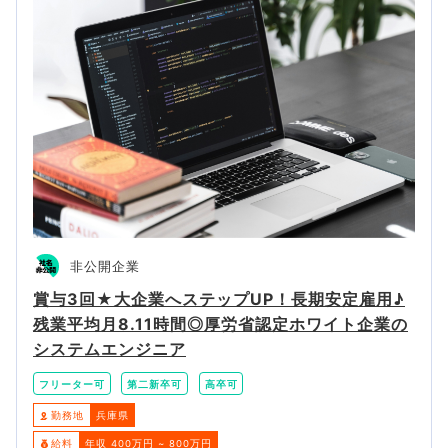
非公開企業
賞与3回★大企業へステップUP！長期安定雇用♪
残業平均月8.11時間◎厚労省認定ホワイト企業の
システムエンジニア
フリーター可
第二新卒可
高卒可
勤務地
兵庫県
給料
年収 400万円 ~ 800万円