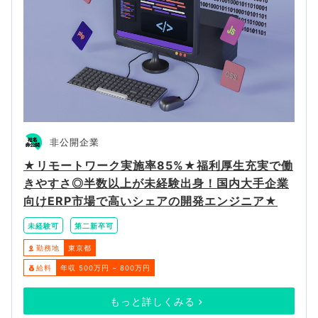
非公開企業
★リモートワーク実施率85%★福利厚生充実で働
きやすさ◎半数以上が未経験出身！国内大手企業
向けERP市場で高いシェアの開発エンジニア★
未経験可
第二新卒可
勤務地
東京都
給料
年収 500万円 ~ 800万円
もっと詳しくみる