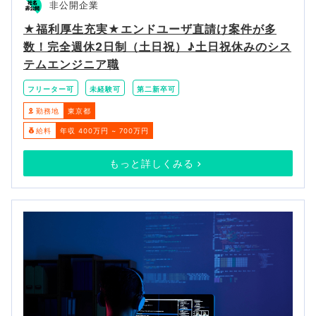
非公開企業
★福利厚生充実★エンドユーザ直請け案件が多
数！完全週休2日制（土日祝）♪土日祝休みのシス
テムエンジニア職
フリーター可
未経験可
第二新卒可
勤務地
東京都
給料
年収 400万円 ~ 700万円
もっと詳しくみる