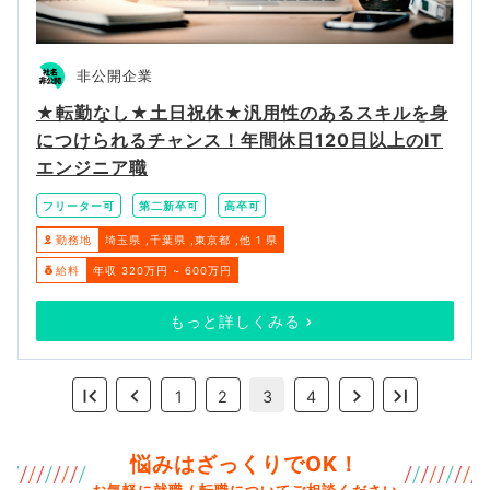
非公開企業
★転勤なし★土日祝休★汎用性のあるスキルを身
につけられるチャンス！年間休日120日以上のIT
エンジニア職
フリーター可
第二新卒可
高卒可
勤務地
埼玉県
千葉県
東京都
他 1 県
給料
年収 320万円 ~ 600万円
もっと詳しくみる
1
2
3
4
悩みはざっくりでOK！