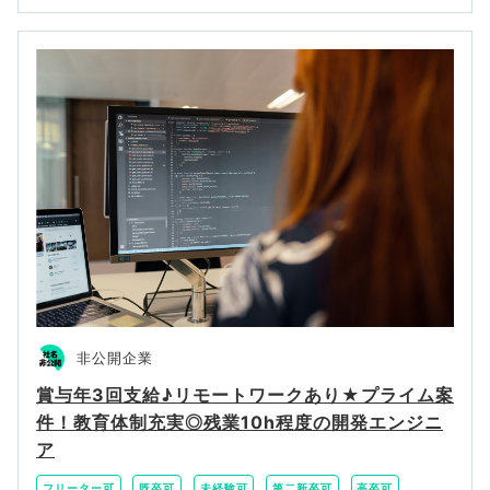
非公開企業
賞与年3回支給♪リモートワークあり★プライム案
件！教育体制充実◎残業10h程度の開発エンジニ
ア
フリーター可
既卒可
未経験可
第二新卒可
高卒可