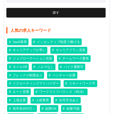
探す
人気の求人キーワード
SaaS業界
インセンティブ制度で稼げる
キャリアアップが早い
キャリアプラン充実
ジョブローテーション充実
チームワーク重視
ネイルOK
ノルマなし
バイク通勤可
フレックス制度あり
ベンチャー企業
リクルーティングアドバイザー
リモートワーク可
ルート営業
ワークライフバランス（WLB）
上場企業
人材業界
住宅手当あり
初年収400万～
副業OK
副業可能