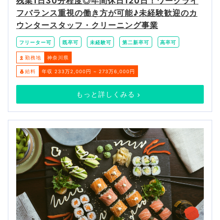
残業1日30分程度◎年間休日120日！ワークライ
フバランス重視の働き方が可能♪未経験歓迎のカ
ウンタースタッフ・クリーニング事業
フリーター可
既卒可
未経験可
第二新卒可
高卒可
勤務地
神奈川県
給料
年収 233万2,000円 ~ 273万6,000円
もっと詳しくみる