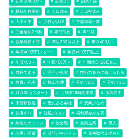
初年収400万～
副業OK
副業可能
勤続年数長め
土日休み
土日祝休み
大手企業
女性が活躍
学歴経歴不問
完全週休2日制
専門商社
専門職
就業経験不問
年収300万以上
年収400万～
年収400万円スタート
年収400万円以上
年収450～
年収450万～
年間休日120日以上
成長できる
手当が充実
技術力を身に着けられる
教育が充実
施工管理
昇給年2回
昇給年3回
月収30万スタート
月残業15時間未満
服装自由
未経験歓迎
歴史ある会社
残業少なめ
社宅あり
社風がいい
福利厚生が充実
綺麗なオフィス
総合職
老舗企業
職人
若手が活躍
英語が生かせる
資格取得支援あり