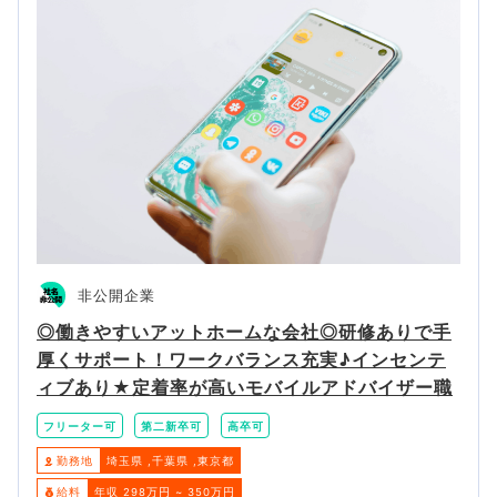
非公開企業
◎働きやすいアットホームな会社◎研修ありで手
厚くサポート！ワークバランス充実♪インセンテ
ィブあり★定着率が高いモバイルアドバイザー職
フリーター可
第二新卒可
高卒可
勤務地
埼玉県
千葉県
東京都
給料
年収 298万円 ~ 350万円