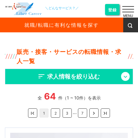
＼どんなサービス？／
登録
MENU
就職/転職に有利な情報を探す
販売・接客・サービスの転職情報・求
人一覧
求人情報を絞り込む
64
全
件（1 ~ 10件）を表示
…
1
2
3
7