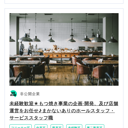
非公開企業
未経験歓迎★もつ焼き事業の企画·開発、及び店舗
運営をお任せ♪まかないありのホールスタッフ・
サービススタッフ職
フリーター可
中卒可
既卒可
未経験可
第二新卒可