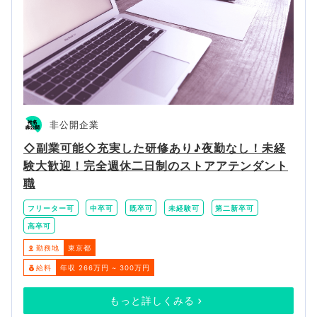
非公開企業
◇副業可能◇充実した研修あり♪夜勤なし！未経
験大歓迎！完全週休二日制のストアアテンダント
職
フリーター可
中卒可
既卒可
未経験可
第二新卒可
高卒可
勤務地
東京都
給料
年収 266万円 ~ 300万円
もっと詳しくみる