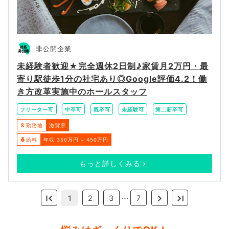
非公開企業
未経験者歓迎★完全週休2日制♪家賃月2万円・最
寄り駅徒歩1分の社宅あり◎Google評価4.2！働
き方改革実施中のホールスタッフ
フリーター可
中卒可
既卒可
未経験可
第二新卒可
勤務地
滋賀県
給料
年収 350万円 ~ 450万円
もっと詳しくみる
…
1
2
3
7