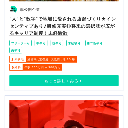
非公開企業
“人”と“数字”で地域に愛される店舗づくり★イン
センティブあり♪研修充実◎将来の選択肢が広が
るキャリア制度！未経験歓
フリーター可
中卒可
既卒可
未経験可
第二新卒可
高卒可
勤務地
滋賀県
京都府
大阪府
他 20 県
給料
年収 360万円 ~ 500万円
もっと詳しくみる