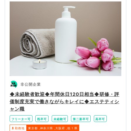
非公開企業
◆未経験者歓迎◆年間休日120日相当◆研修・評
価制度充実で働きながらキレイに◆エステティシ
ャン職
フリーター可
既卒可
未経験可
第二新卒可
高卒可
勤務地
東京都
神奈川県
大阪府
他 1 県