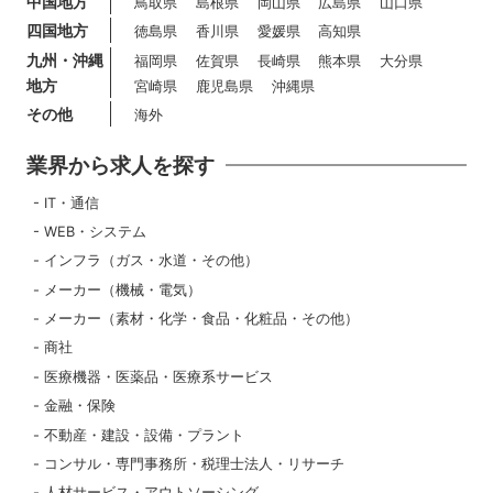
中国地方
鳥取県
島根県
岡山県
広島県
山口県
四国地方
徳島県
香川県
愛媛県
高知県
九州・沖縄
福岡県
佐賀県
長崎県
熊本県
大分県
地方
宮崎県
鹿児島県
沖縄県
その他
海外
業界から求人を探す
IT・通信
WEB・システム
インフラ（ガス・水道・その他）
メーカー（機械・電気）
メーカー（素材・化学・食品・化粧品・その他）
商社
医療機器・医薬品・医療系サービス
金融・保険
不動産・建設・設備・プラント
コンサル・専門事務所・税理士法人・リサーチ
人材サービス・アウトソーシング