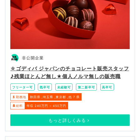
非公開企業
☆ゴディバ ジャパンのチョコレート販売スタッフ
♪残業ほとんど無し★個人ノルマ無しの販売職
フリーター可
既卒可
未経験可
第二新卒可
高卒可
勤務地
秋田県
埼玉県
東京都
他 7 県
給料
年収 240万円 ~ 450万円
もっと詳しくみる