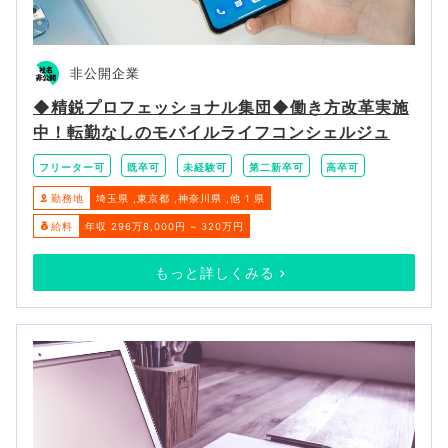
非公開企業
◆精鋭プロフェッショナル集団◆働き方改革実施
中！転勤なしのモバイルライフコンシェルジュ
フリーター可
既卒可
未経験可
第二新卒可
高卒可
勤務地
埼玉県
東京都
神奈川県
他 1 県
給料
年収 296万8,000円 ~ 320万円
もっと詳しくみる