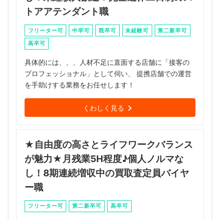
トアアテンダント職
フリーター可
中卒可
既卒可
未経験可
第二新卒可
高卒可
具体的には、、、人材不足に直面する店舗に「接客の
プロフェッショナル」として伺い、 提携店舗での運営
を手助けする業務をお任せします！
くわしく見る
★自由度の高さとライフワークバランス
が魅力★月残業5H程度♪個人ノルマな
し！8期連続増収中の買取査定員バイヤ
ー職
フリーター可
第二新卒可
高卒可