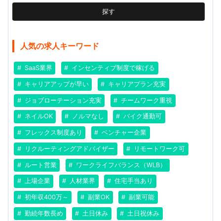
探す
人気の求人キーワード
SaaS業界
インセンティブ制度で稼げる
キャリアアップが早い
キャリアプラン充実
ジョブローテーション充実
チームワーク重視
ネイルOK
ノルマなし
バイク通勤可
フレックス制度あり
ベンチャー企業
リクルーティングアドバイザー
リモートワーク可
ルート営業
ワークライフバランス（WLB）
上場企業
人材業界
住宅手当あり
初年収400万～
副業OK
副業可能
勤続年数長め
土日休み
土日祝休み