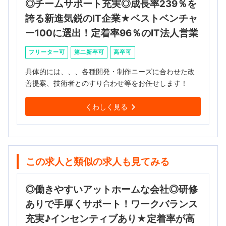
◎チームサポート充実◎成長率239％を
誇る新進気鋭のIT企業★ベストベンチャ
ー100に選出！定着率96％のIT法人営業
フリーター可
第二新卒可
高卒可
具体的には、、、各種開発・制作ニーズに合わせた改
善提案、技術者とのすり合わせ等をお任せします！
くわしく見る
この求人と類似の求人も見てみる
◎働きやすいアットホームな会社◎研修
ありで手厚くサポート！ワークバランス
充実♪インセンティブあり★定着率が高