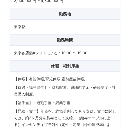
3,000,000円 ~ 4,500,000円
勤務地
東京都
勤務時間
東京各店舗※シフトによる：10:30 〜 19:30
休暇・福利厚生
【休暇】有給休暇,育児休暇,産前産後休暇
【待遇・福利厚生】・財形貯蓄、退職慰労金・研修制度・社
員購入制度
【諸手当】・通勤手当・残業手当
【昇給・賞与】年俸を、約15分割して月々支給。賞与に関し
ては、約3ヶ月分を賞与として支給。（給与テーブルによ
る）インセンティブ年2回（定性・定量目標の達成率によ