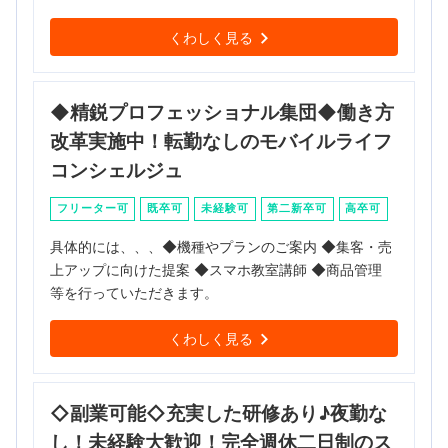
くわしく見る
◆精鋭プロフェッショナル集団◆働き方
改革実施中！転勤なしのモバイルライフ
コンシェルジュ
フリーター可
既卒可
未経験可
第二新卒可
高卒可
具体的には、、、◆機種やプランのご案内 ◆集客・売
上アップに向けた提案 ◆スマホ教室講師 ◆商品管理
等を行っていただきます。
くわしく見る
◇副業可能◇充実した研修あり♪夜勤な
し！未経験大歓迎！完全週休二日制のス