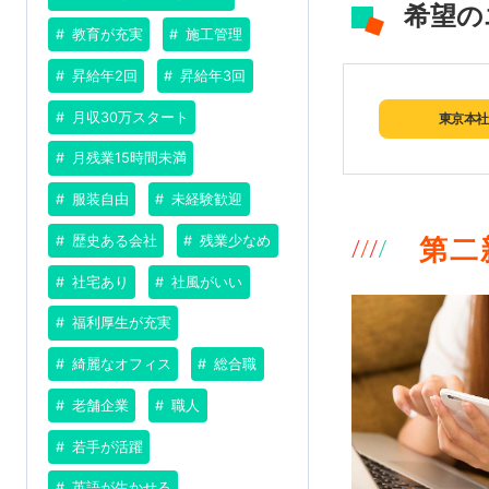
希望の
教育が充実
施工管理
昇給年2回
昇給年3回
月収30万スタート
東京本社
月残業15時間未満
服装自由
未経験歓迎
第二新
歴史ある会社
残業少なめ
社宅あり
社風がいい
福利厚生が充実
綺麗なオフィス
総合職
老舗企業
職人
若手が活躍
英語が生かせる