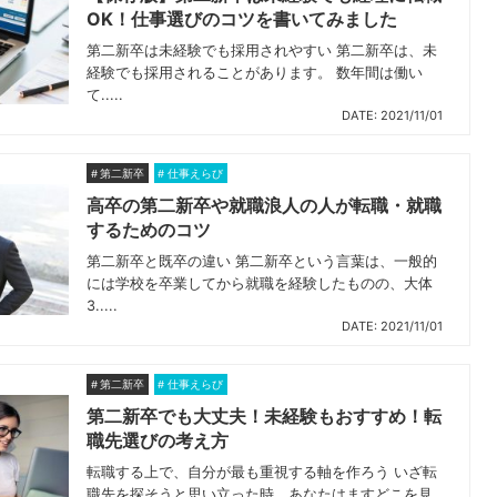
OK！仕事選びのコツを書いてみました
第二新卒は未経験でも採用されやすい 第二新卒は、未
経験でも採用されることがあります。 数年間は働い
て.....
DATE: 2021/11/01
第二新卒
仕事えらび
高卒の第二新卒や就職浪人の人が転職・就職
するためのコツ
第二新卒と既卒の違い 第二新卒という言葉は、一般的
には学校を卒業してから就職を経験したものの、大体
3.....
DATE: 2021/11/01
第二新卒
仕事えらび
第二新卒でも大丈夫！未経験もおすすめ！転
職先選びの考え方
転職する上で、自分が最も重視する軸を作ろう いざ転
職先を探そうと思い立った時、あなたはますどこを見