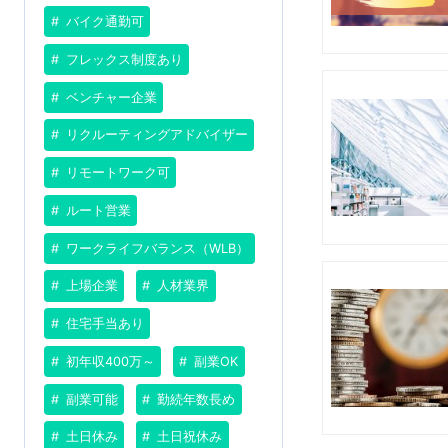
バイク通勤可
フレックス制度あり
ベンチャー企業
リクルーティングアドバイザー
リモートワーク可
ルート営業
ワークライフバランス（WLB）
上場企業
人材業界
住宅手当あり
初年収400万～
副業OK
副業可能
勤続年数長め
土日休み
土日祝休み