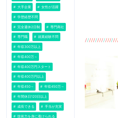
大手企業
女性が活躍
学歴経歴不問
完全週休2日制
専門商社
専門職
就業経験不問
年収300万以上
年収400万～
年収400万円スタート
年収400万円以上
年収450～
年収450万～
年間休日120日以上
成長できる
手当が充実
技術力を身に着けられる