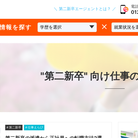
電話
＼ 第二新卒エージェントとは？ ／
01
な情報を探す
"第二新卒" 向け仕事
第二新卒
仕事えらび
第二新卒の派遣から正社員への転職方法2選