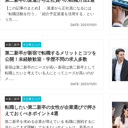
【この記事のまとめ】 ・派遣から正社員になるには
「転職活動を行う」「紹介予定派遣を活用する」とい
う方.....
DATE: 2021/11/01
第二新卒
仕事えらび
第二新卒が新宿で転職するメリットとコツを
公開！未経験歓迎・学歴不問の求人多数
新宿は第二新卒のニーズが高い 新宿は第二新卒として
転職したいと考えている人にとってニーズが高いのが
メ.....
DATE: 2021/11/01
第二新卒
仕事えらび
転職したい第二新卒の女性が企業選びで押さ
えておくべきポイント4選
第二新卒を求める企業が増えている 転職に挑戦するに
当たってまず理解しておきたいポイントは、若手の人