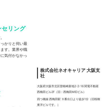
ンセリング
す。
しっかりと伺い最
します。業界や職
でに気付かなかっ
株式会社ネオキャリア 大阪支
社
大阪府大阪市北区曽根崎新地2-2-16 関電不動産
西梅田ビル2F（旧：西梅田MIDビル）
策
四つ橋線 西梅田駅 ９番出口より徒歩1分（旧桜橋
東洋ビルです。）