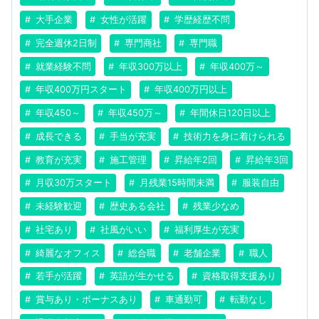
大手企業
女性が活躍
学歴経歴不問
完全週休2日制
専門商社
専門職
就業経験不問
年収300万以上
年収400万～
年収400万円スタート
年収400万円以上
年収450～
年収450万～
年間休日120日以上
成長できる
手当が充実
技術力を身に着けられる
教育が充実
施工管理
昇給年2回
昇給年3回
月収30万スタート
月残業15時間未満
服装自由
未経験歓迎
歴史ある会社
残業少なめ
社宅あり
社風がいい
福利厚生が充実
綺麗なオフィス
総合職
老舗企業
職人
若手が活躍
英語が生かせる
資格取得支援あり
賞与あり・ボーナスあり
車通勤可
転勤なし