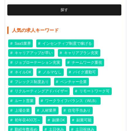
探す
人気の求人キーワード
SaaS業界
インセンティブ制度で稼げる
キャリアアップが早い
キャリアプラン充実
ジョブローテーション充実
チームワーク重視
ネイルOK
ノルマなし
バイク通勤可
フレックス制度あり
ベンチャー企業
リクルーティングアドバイザー
リモートワーク可
ルート営業
ワークライフバランス（WLB）
上場企業
人材業界
住宅手当あり
初年収400万～
副業OK
副業可能
勤続年数長め
土日休み
土日祝休み