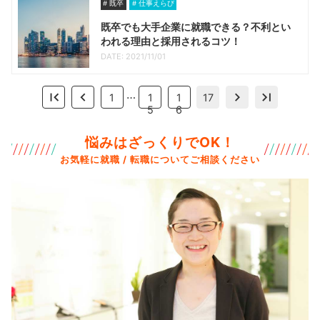
既卒
仕事えらび
既卒でも大手企業に就職できる？不利とい
われる理由と採用されるコツ！
DATE: 2021/11/01
…
1
1
1
17
5
6
悩みはざっくりでOK！
お気軽に就職 / 転職についてご相談ください