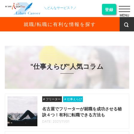
＼どんなサービス？／
登録
MENU
就職/転職に有利な情報を探す
"仕事えらび"人気コラム
フリーター
仕事えらび
名古屋でフリーターが就職を成功させる秘
訣４つ！有利に転職できる方法も
DATE: 2021/11/01