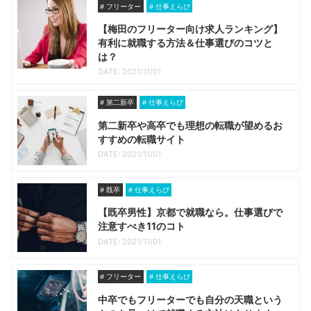
フリーター
仕事えらび
【梅田のフリーター向け求人ランキング】
有利に就職する方法＆仕事選びのコツと
は？
DATE: 2021/11/01
第二新卒
仕事えらび
第二新卒や高卒でも理想の転職が望めるお
すすめの転職サイト
DATE: 2021/11/01
既卒
仕事えらび
【既卒男性】京都で就職なら。仕事選びで
注意すべき11のコト
DATE: 2021/11/01
フリーター
仕事えらび
中卒でもフリーターでも自分の天職という