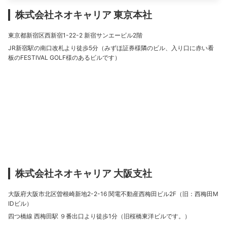
株式会社ネオキャリア 東京本社
東京都新宿区西新宿1-22-2 新宿サンエービル2階
JR新宿駅の南口改札より徒歩5分（みずほ証券様隣のビル、入り口に赤い看
板のFESTIVAL GOLF様のあるビルです）
株式会社ネオキャリア 大阪支社
大阪府大阪市北区曽根崎新地2-2-16 関電不動産西梅田ビル2F（旧：西梅田M
IDビル）
四つ橋線 西梅田駅 ９番出口より徒歩1分（旧桜橋東洋ビルです。）