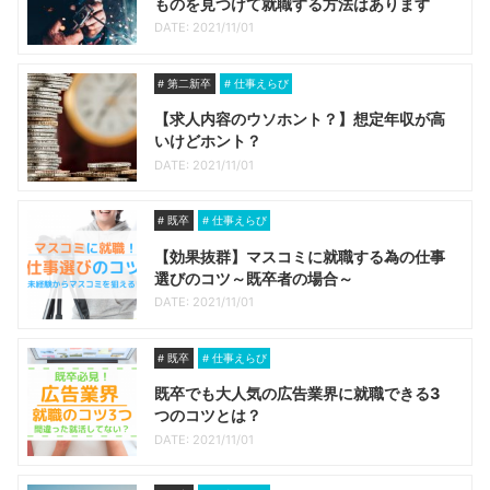
ものを見つけて就職する方法はあります
DATE: 2021/11/01
第二新卒
仕事えらび
【求人内容のウソホント？】想定年収が高
いけどホント？
DATE: 2021/11/01
既卒
仕事えらび
【効果抜群】マスコミに就職する為の仕事
選びのコツ～既卒者の場合～
DATE: 2021/11/01
既卒
仕事えらび
既卒でも大人気の広告業界に就職できる3
つのコツとは？
DATE: 2021/11/01