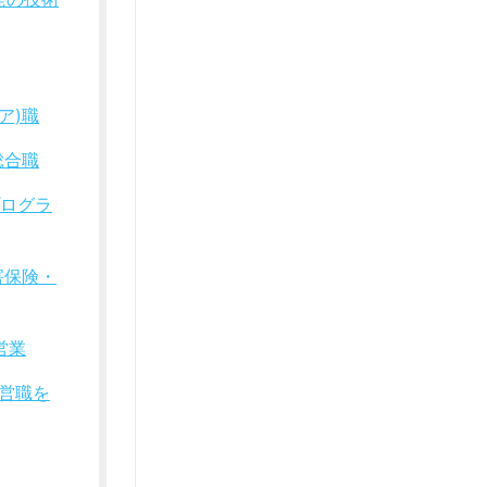
ア)職
総合職
プログラ
害保険・
営業
営職を