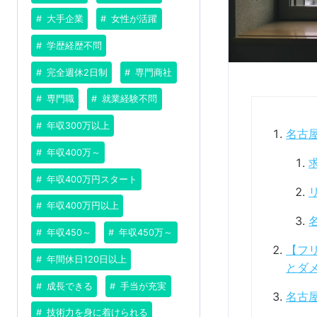
大手企業
女性が活躍
学歴経歴不問
完全週休2日制
専門商社
専門職
就業経験不問
年収300万以上
名古屋
年収400万～
年収400万円スタート
年収400万円以上
年収450～
年収450万～
【フ
年間休日120日以上
とダ
成長できる
手当が充実
名古
技術力を身に着けられる