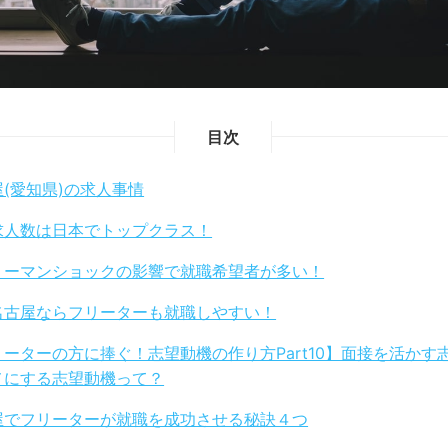
目次
(愛知県)の求人事情
求人数は日本でトップクラス！
リーマンショックの影響で就職希望者が多い！
名古屋ならフリーターも就職しやすい！
リーターの方に捧ぐ！志望動機の作り方Part10】面接を活かす
メにする志望動機って？
屋でフリーターが就職を成功させる秘訣４つ