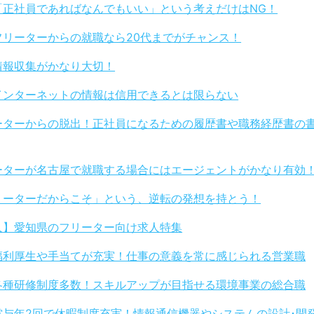
「正社員であればなんでもいい」という考えだけはNG！
フリーターからの就職なら20代までがチャンス！
情報収集がかなり大切！
インターネットの情報は信用できるとは限らない
ーターからの脱出！正社員になるための履歴書や職務経歴書の
ーターが名古屋で就職する場合にはエージェントがかなり有効
リーターだからこそ」という、逆転の発想を持とう！
人】愛知県のフリーター向け求人特集
福利厚生や手当てが充実！仕事の意義を常に感じられる営業職
各種研修制度多数！スキルアップが目指せる環境事業の総合職
賞与年2回で休暇制度充実！情報通信機器やシステムの設計･開