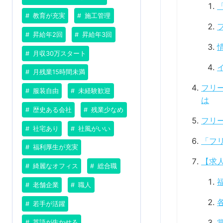
教育が充実
施工管理
昇給年2回
昇給年3回
月収30万スタート
月残業15時間未満
フリ
服装自由
未経験歓迎
は
歴史ある会社
残業少なめ
フリ
社宅あり
社風がいい
「フ
福利厚生が充実
【求
綺麗なオフィス
総合職
老舗企業
職人
若手が活躍
英語が生かせる