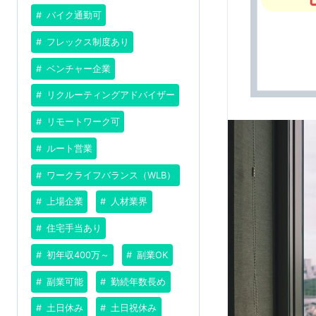
バイク通勤可
フレックス制度あり
ベンチャー企業
リクルーティングアドバイザー
リモートワーク可
ルート営業
ワークライフバランス（WLB）
上場企業
人材業界
住宅手当あり
初年収400万～
副業OK
副業可能
勤続年数長め
土日休み
土日祝休み