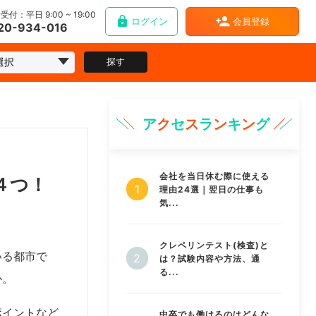
受付：平日 9:00 ~ 19:00
ログイン
会員登録
20-934-016
探す
ア
ク
セ
ス
ラ
ン
キ
ン
グ
会社を当日休む際に使える
４つ！
理由24選｜翌日の仕事も
気...
クレペリンテスト(検査)と
いる都市で
は？試験内容や方法、通
る...
か。
ポイントなど
中卒でも働けるのはどんな