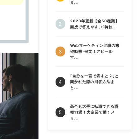
ま...
2023年更新【全50種類】
面接で答えやすい｢特技...
Webマーケティング職の志
望動機･例文！アピール
す...
｢自分を一言で表すと？｣と
聞かれた際の回答方法ま
と...
高卒も大手に転職できる職
種11選！大企業で働くメ
リ...