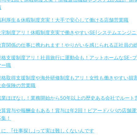
職
福利厚生＆休暇制度充実！大手で安心して働ける店舗営業職
社宅制度アリ！休暇制度充実で働きやすいSE(システムエンジニ
教育関係の仕事に携われます！やりがいを感じられる正社員の
資格支援制度アリ！社員旅行に運動会も！アットホームなSE･
マー職
資格取得支援制度や海外研修制度もアリ！女性も働きやすい損
生命保険の営業職
残業ほぼなし！業務開始から50年以上の歴史ある会社でルート
決算賞与や報酬金もある！賞与は年2回！ビアードパパの店舗運
募集！
りに、｢仕事探し｣って実は難しくないんです