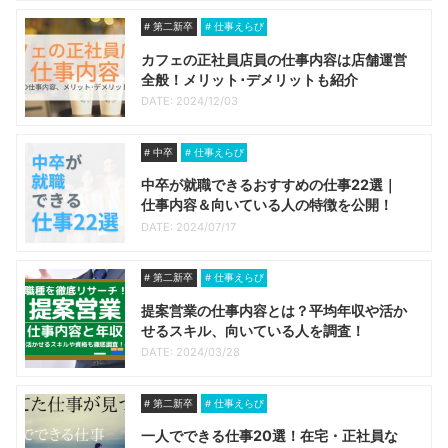
第二新卒
仕事えらび
カフェの正社員店員の仕事内容は店舗運営
全般！メリット･デメリットも紹介
DATE: 2024/12/03
中卒
仕事えらび
中卒が就職できるおすすめの仕事22選｜
仕事内容＆向いている人の特徴を公開！
DATE: 2024/07/17
第二新卒
仕事えらび
提案営業の仕事内容とは？平均年収や活か
せるスキル、向いている人を調査！
DATE: 2024/03/28
第二新卒
仕事えらび
一人でできる仕事20選！在宅・正社員な