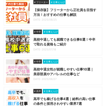
フリーター
仕事えらび
【保存版】フリーターから正社員を目指す
方法！おすすめの仕事も解説
DATE: 2025/08/25
中卒
仕事えらび
高校中退しても就職できる仕事6選！中卒
で取れる資格もご紹介
DATE: 2025/07/18
中卒
仕事えらび
高校中退女性が就職しやすい仕事10選｜
美容部員やアパレルの仕事など
DATE: 2025/06/27
高卒
仕事えらび
高卒でも稼げる仕事4選｜給料の高い仕事
の条件と採用されやすい業界7選