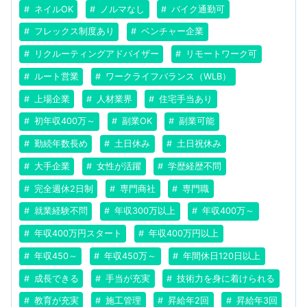
ネイルOK
ノルマなし
バイク通勤可
フレックス制度あり
ベンチャー企業
リクルーティングアドバイザー
リモートワーク可
ルート営業
ワークライフバランス（WLB）
上場企業
人材業界
住宅手当あり
初年収400万～
副業OK
副業可能
勤続年数長め
土日休み
土日祝休み
大手企業
女性が活躍
学歴経歴不問
完全週休2日制
専門商社
専門職
就業経験不問
年収300万以上
年収400万～
年収400万円スタート
年収400万円以上
年収450～
年収450万～
年間休日120日以上
成長できる
手当が充実
技術力を身に着けられる
教育が充実
施工管理
昇給年2回
昇給年3回