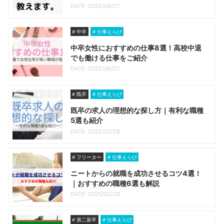
DATE: 2025/06/27
中卒
仕事えらび
中卒女性におすすめの仕事8選！高校中退
でも働ける仕事をご紹介
DATE: 2025/06/27
既卒
仕事えらび
既卒の求人の理想的な探し方｜有利な職種
5選も紹介
DATE: 2025/02/28
フリーター
仕事えらび
ニートからの就職を成功させるコツ4選！
｜おすすめの職種6選も解説
DATE: 2025/02/28
第二新卒
仕事えらび