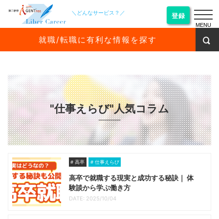
＼どんなサービス？／
登録
MENU
就職/転職に有利な情報を探す
"仕事えらび"人気コラム
高卒
仕事えらび
高卒で就職する現実と成功する秘訣｜ 体
験談から学ぶ働き方
DATE: 2025/10/04