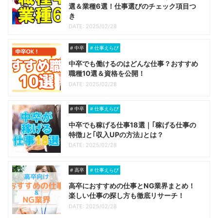
選＆業種6選！仕事選びのチェック項目つ
き
DATE: 2025/02/28
中卒
仕事えらび
中卒でも働けるのはどんな仕事？おすすめ
職種10選＆資格を公開！
DATE: 2025/02/28
中卒
仕事えらび
中卒でも稼げる仕事18選｜｢稼げる仕事の
特徴｣と｢収入UPの方法｣とは？
DATE: 2025/02/28
高卒
仕事えらび
高卒におすすめの仕事とNG業界まとめ！
楽しい仕事の探し方も徹底リサーチ！
DATE: 2025/02/28