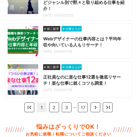
どジャンル別で黙々と取り組める仕事を紹
介！
DATE: 2024/03/25
第二新卒
仕事えらび
Webデザイナーの仕事内容とは？平均年
収や向いている人もリサーチ！
DATE: 2024/01/18
第二新卒
仕事えらび
正社員なのに楽な仕事12選を徹底リサー
チ！楽な仕事に就くコツも調査！
DATE: 2024/01/18
…
1
2
3
17
悩みはざっくりでOK！
お気軽に就職 / 転職についてご相談ください