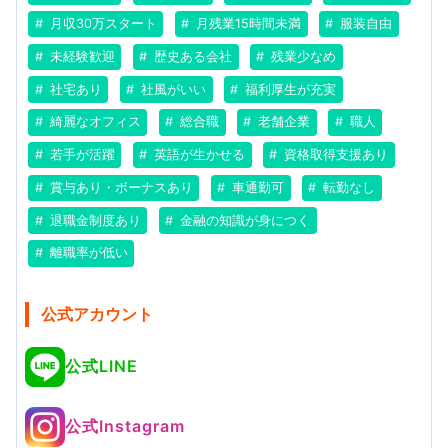
月収30万スタート
月残業15時間未満
服装自由
未経験歓迎
歴史ある会社
残業少なめ
社宅あり
社風がいい
福利厚生が充実
綺麗なオフィス
総合職
老舗企業
職人
若手が活躍
英語が生かせる
資格取得支援あり
賞与あり・ボーナスあり
車通勤可
転勤なし
退職金制度あり
金融の知識が身につく
離職率が低い
公式アカウント
公式LINE
公式Instagram