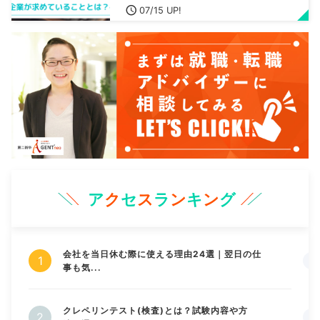
07/15 UP!
ア
ク
セ
ス
ラ
ン
キ
ン
グ
会社を当日休む際に使える理由24選｜翌日の仕
事も気...
クレペリンテスト(検査)とは？試験内容や方