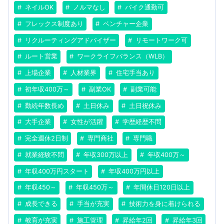
ネイルOK
ノルマなし
バイク通勤可
フレックス制度あり
ベンチャー企業
リクルーティングアドバイザー
リモートワーク可
ルート営業
ワークライフバランス（WLB）
上場企業
人材業界
住宅手当あり
初年収400万～
副業OK
副業可能
勤続年数長め
土日休み
土日祝休み
大手企業
女性が活躍
学歴経歴不問
完全週休2日制
専門商社
専門職
就業経験不問
年収300万以上
年収400万～
年収400万円スタート
年収400万円以上
年収450～
年収450万～
年間休日120日以上
成長できる
手当が充実
技術力を身に着けられる
教育が充実
施工管理
昇給年2回
昇給年3回