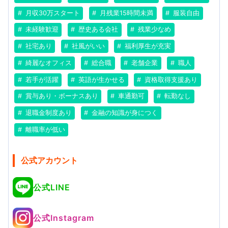
月収30万スタート
月残業15時間未満
服装自由
未経験歓迎
歴史ある会社
残業少なめ
社宅あり
社風がいい
福利厚生が充実
綺麗なオフィス
総合職
老舗企業
職人
若手が活躍
英語が生かせる
資格取得支援あり
賞与あり・ボーナスあり
車通勤可
転勤なし
退職金制度あり
金融の知識が身につく
離職率が低い
公式アカウント
公式LINE
公式Instagram