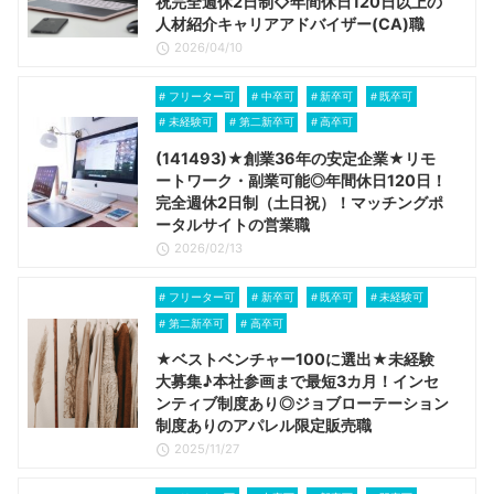
祝完全週休2日制◇年間休日120日以上の
人材紹介キャリアアドバイザー(CA)職
2026/04/10
フリーター可
中卒可
新卒可
既卒可
未経験可
第二新卒可
高卒可
(141493)★創業36年の安定企業★リモ
ートワーク・副業可能◎年間休日120日！
完全週休2日制（土日祝）！マッチングポ
ータルサイトの営業職
2026/02/13
フリーター可
新卒可
既卒可
未経験可
第二新卒可
高卒可
★ベストベンチャー100に選出★未経験
大募集♪本社参画まで最短3カ月！インセ
ンティブ制度あり◎ジョブローテーション
制度ありのアパレル限定販売職
2025/11/27