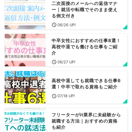
二次面接のメールへの返信マナ
ー｜就活や転職でそのまま使え
る例文付き
06/26 UP!
中卒女性におすすめの仕事8選！
高校中退でも働ける仕事をご紹
介
06/27 UP!
高校中退しても就職できる仕事6
選！中卒で取れる資格もご紹介
07/18 UP!
フリーターがit業界に未経験から
就職する方法｜おすすめの資格
も紹介