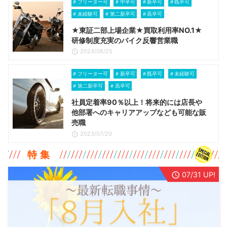
フリーター可
中卒可
新卒可
既卒可
未経験可
第二新卒可
高卒可
★東証二部上場企業★買取利用率NO.1★
研修制度充実のバイク反響営業職
2024/06/25
フリーター可
新卒可
既卒可
未経験可
第二新卒可
高卒可
社員定着率90％以上！将来的には店長や
他部署へのキャリアアップなども可能な販
売職
2023/07/20
特 集
07/31 UP!