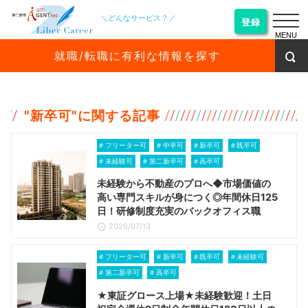
＼どんなサービス？／
登録
MENU
就職/転職に有利な情報を探す
"
新卒可
"に関する記事
フリーター可
中卒可
新卒可
既卒可
未経験可
第二新卒可
高卒可
未経験から不動産のプロへ◆市場価値の
高い専門スキルが身につく◎年間休日125
日！研修制度充実のバックオフィス職
2026/07/13
フリーター可
新卒可
既卒可
未経験可
第二新卒可
高卒可
★東証グロース上場★未経験歓迎！土日