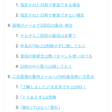
指定された日程で参加できる場合
指定された日程で参加できない場合
面接のメールで2回目の返信･例文
そもそも二回目の返信は必要？
件名の｢Re:｣は削除せずに残しておく
冒頭の挨拶文は数パターンを使い分ける
以前のやり取りは残しておく
二次面接の案内メールへのNG返信例と注意点
｢了解しました｣｢大丈夫です｣はNG！
｢とりあえず｣は危険
｢御社｣ではなく｢貴社｣