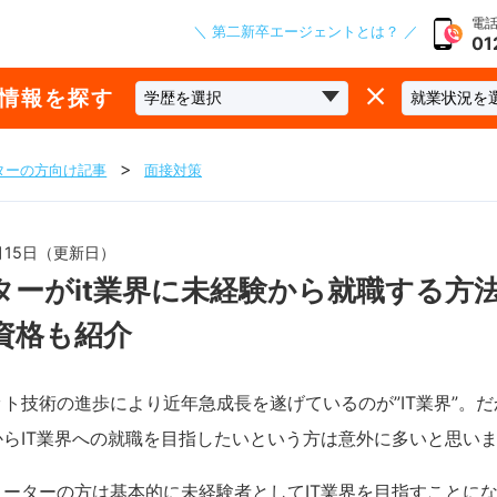
電話
＼ 第二新卒エージェントとは？ ／
01
な情報を探す
ターの方向け記事
面接対策
7月15日（更新日）
ターがit業界に未経験から就職する方
資格も紹介
ト技術の進歩により近年急成長を遂げているのが”IT業界”。
からIT業界への就職を目指したいという方は意外に多いと思い
リーターの方は基本的に未経験者としてIT業界を目指すことに