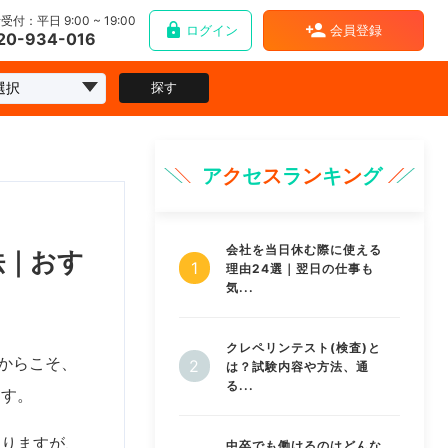
受付：平日 9:00 ~ 19:00
ログイン
会員登録
20-934-016
探す
ア
ク
セ
ス
ラ
ン
キ
ン
グ
会社を当日休む際に使える
法｜おす
理由24選｜翌日の仕事も
気...
クレペリンテスト(検査)と
だからこそ、
は？試験内容や方法、通
る...
ます。
なりますが、
中卒でも働けるのはどんな