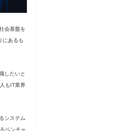
社会基盤を
りにあるも
。
職したいと
もIT業界
るシステム
るベンチャ