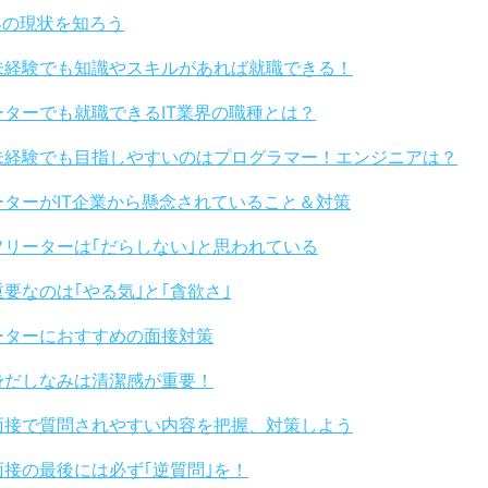
界の現状を知ろう
未経験でも知識やスキルがあれば就職できる！
ーターでも就職できるIT業界の職種とは？
未経験でも目指しやすいのはプログラマー！エンジニアは？
ーターがIT企業から懸念されていること＆対策
フリーターは｢だらしない｣と思われている
重要なのは｢やる気｣と｢貪欲さ｣
ーターにおすすめの面接対策
身だしなみは清潔感が重要！
面接で質問されやすい内容を把握、対策しよう
面接の最後には必ず｢逆質問｣を！