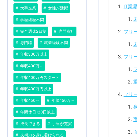
IT業
大手企業
女性が活躍
学歴経歴不問
フリ
完全週休2日制
専門商社
専門職
就業経験不問
年収300万以上
フリ
年収400万～
年収400万円スタート
年収400万円以上
フリ
年収450～
年収450万～
年間休日120日以上
成長できる
手当が充実
技術力を身に着けられる