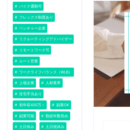
バイク通勤可
フレックス制度あり
ベンチャー企業
リクルーティングアドバイザー
リモートワーク可
ルート営業
ワークライフバランス（WLB）
上場企業
人材業界
住宅手当あり
初年収400万～
副業OK
副業可能
勤続年数長め
土日休み
土日祝休み