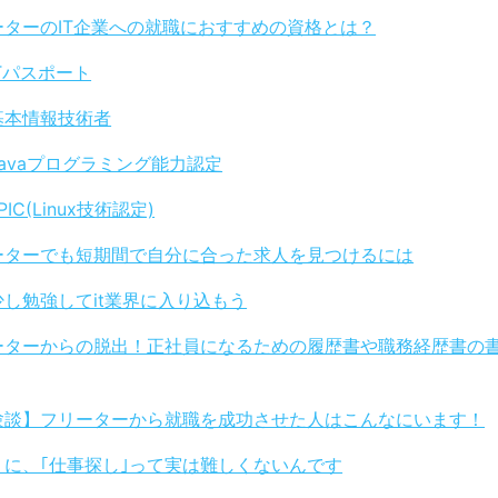
ーターのIT企業への就職におすすめの資格とは？
ITパスポート
基本情報技術者
Javaプログラミング能力認定
PIC(Linux技術認定)
ーターでも短期間で自分に合った求人を見つけるには
少し勉強してit業界に入り込もう
ーターからの脱出！正社員になるための履歴書や職務経歴書の
験談】フリーターから就職を成功させた人はこんなにいます！
りに、｢仕事探し｣って実は難しくないんです