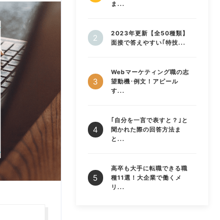
ま...
2023年更新【全50種類】
面接で答えやすい｢特技...
Webマーケティング職の志
望動機･例文！アピール
す...
｢自分を一言で表すと？｣と
聞かれた際の回答方法ま
と...
高卒も大手に転職できる職
種11選！大企業で働くメ
リ...