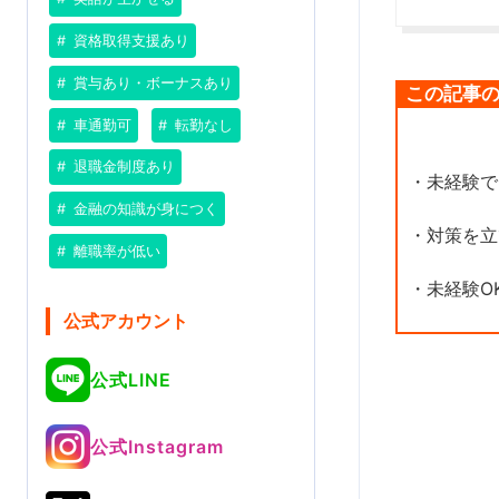
資格取得支援あり
賞与あり・ボーナスあり
この記事
車通勤可
転勤なし
退職金制度あり
・未経験で
金融の知識が身につく
・対策を立
離職率が低い
・未経験O
公式アカウント
公式LINE
公式Instagram