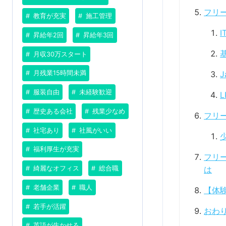
フリ
教育が充実
施工管理
昇給年2回
昇給年3回
月収30万スタート
月残業15時間未満
服装自由
未経験歓迎
L
歴史ある会社
残業少なめ
フリ
社宅あり
社風がいい
福利厚生が充実
フリ
は
綺麗なオフィス
総合職
老舗企業
職人
【体
若手が活躍
おわ
英語が生かせる