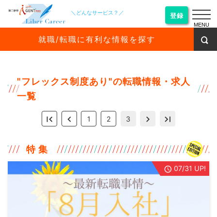
＼どんなサービス？／
登録
MENU
就職/転職に有利な情報を探す
"
フレックス制度あり
"の転職情報・求人
一覧
1
2
3
特 集
07/31 UP!