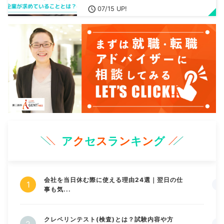
07/15 UP!
ア
ク
セ
ス
ラ
ン
キ
ン
グ
会社を当日休む際に使える理由24選｜翌日の仕
事も気...
クレペリンテスト(検査)とは？試験内容や方