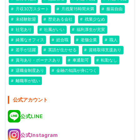
月収30万スタート
月残業15時間未満
服装自由
未経験歓迎
歴史ある会社
残業少なめ
社宅あり
社風がいい
福利厚生が充実
綺麗なオフィス
総合職
老舗企業
職人
若手が活躍
英語が生かせる
資格取得支援あり
賞与あり・ボーナスあり
車通勤可
転勤なし
退職金制度あり
金融の知識が身につく
離職率が低い
公式アカウント
公式LINE
公式Instagram