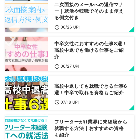
二次面接のメールへの返信マナ
ー｜就活や転職でそのまま使え
る例文付き
06/26 UP!
中卒女性におすすめの仕事8選！
高校中退でも働ける仕事をご紹
介
06/27 UP!
高校中退しても就職できる仕事6
選！中卒で取れる資格もご紹介
07/18 UP!
フリーターがit業界に未経験から
就職する方法｜おすすめの資格
も紹介