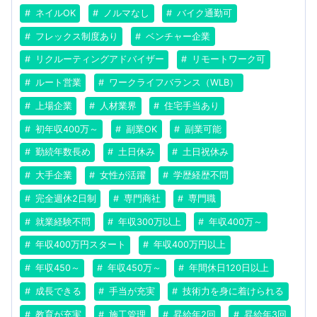
ネイルOK
ノルマなし
バイク通勤可
フレックス制度あり
ベンチャー企業
リクルーティングアドバイザー
リモートワーク可
ルート営業
ワークライフバランス（WLB）
上場企業
人材業界
住宅手当あり
初年収400万～
副業OK
副業可能
勤続年数長め
土日休み
土日祝休み
大手企業
女性が活躍
学歴経歴不問
完全週休2日制
専門商社
専門職
就業経験不問
年収300万以上
年収400万～
年収400万円スタート
年収400万円以上
年収450～
年収450万～
年間休日120日以上
成長できる
手当が充実
技術力を身に着けられる
教育が充実
施工管理
昇給年2回
昇給年3回