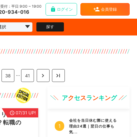
受付：平日 9:00 ~ 19:00
ログイン
会員登録
20-934-016
探す
…
38
41
ア
ク
セ
ス
ラ
ン
キ
ン
グ
07/31 UP!
メリット3
会社を当日休む際に使える
？転職の
理由24選｜翌日の仕事も
気...