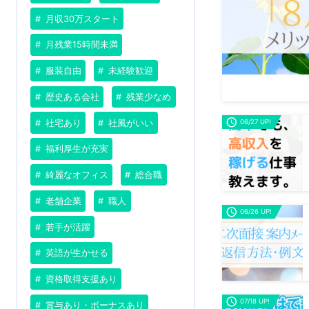
月収30万スタート
月残業15時間未満
服装自由
未経験歓迎
歴史ある会社
残業少なめ
社宅あり
社風がいい
06/27 UP!
福利厚生が充実
綺麗なオフィス
総合職
老舗企業
職人
06/26 UP!
若手が活躍
英語が生かせる
資格取得支援あり
07/18 UP!
賞与あり・ボーナスあり