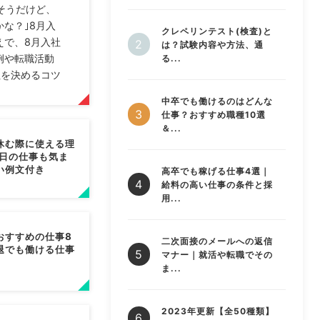
そうだけど、
な？｣8月入
クレペリンテスト(検査)と
えで、8月入社
は？試験内容や方法、通
例や転職活動
る...
社を決めるコツ
中卒でも働けるのはどんな
仕事？おすすめ職種10選
＆...
休む際に使える理
翌日の仕事も気ま
い例文付き
高卒でも稼げる仕事4選｜
給料の高い仕事の条件と採
用...
おすすめの仕事8
二次面接のメールへの返信
退でも働ける仕事
マナー｜就活や転職でその
ま...
2023年更新【全50種類】