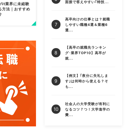
面接で答えやすい｢特技...
がit業界に未経験
る方法｜おすすめ
介
高卒向けの仕事とは？就職
しやすい職種4選＆業種6
選...
【高卒の就職先ランキン
グ･業界TOP10】高卒が
就...
【例文】｢夜分に失礼しま
す｣は何時から使える？そ
も...
社会人の大学受験が有利に
なるコツ７つ！大学進学の
費...