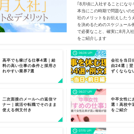
｢8月頃に入社することになり
本当にこの時期で問題ないのか
社のメリットをお伝えしたう
を決めるためのスケジュール
で必要なこと、確実に8月入
をご紹介します
06/26 UP!
高卒でも稼げる仕事4選｜給
会社を当日
料の高い仕事の条件と採用さ
由24選｜
れやすい業界7選
ずくならな
06/27 UP!
二次面接のメールへの返信マ
中卒女性に
ナー｜就活や転職でそのまま
選！高校中
使える例文付き
をご紹介
07/15 UP!