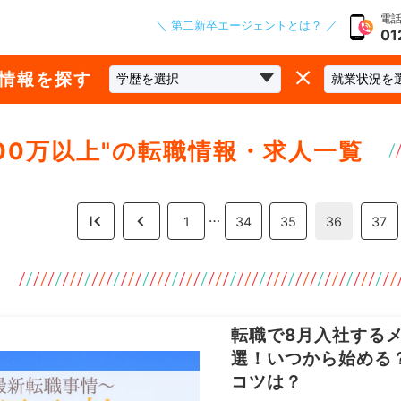
電話
＼ 第二新卒エージェントとは？ ／
01
な情報を探す
00万以上
"の転職情報・求人一覧
…
1
34
35
36
37
転職で8月入社する
選！いつから始める
コツは？