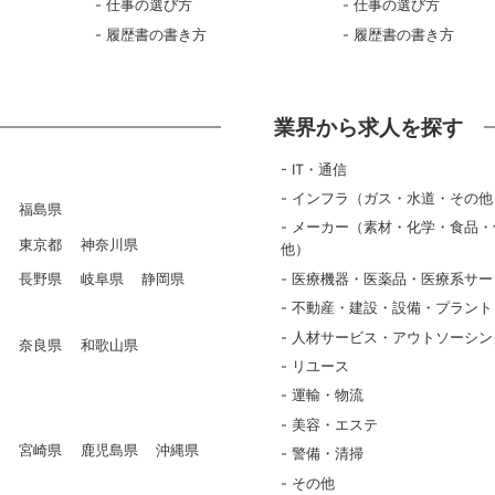
仕事の選び方
仕事の選び方
履歴書の書き方
履歴書の書き方
業界から求人を探す
IT・通信
インフラ（ガス・水道・その他
県
福島県
メーカー（素材・化学・食品・
県
東京都
神奈川県
他）
医療機器・医薬品・医療系サー
県
長野県
岐阜県
静岡県
不動産・建設・設備・プラント
人材サービス・アウトソーシン
県
奈良県
和歌山県
リユース
県
運輸・物流
美容・エステ
県
宮崎県
鹿児島県
沖縄県
警備・清掃
その他