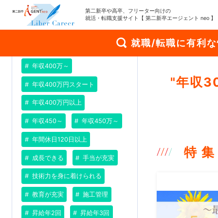
完全週休2日制
専門商社
第二新卒や高卒、フリーター向けの
就活・転職支援サイト【 第二新卒エージェント neo 】
専門職
就業経験不問
就職/転職に有利
年収300万以上
年収400万～
"
年収3
年収400万円スタート
年収400万円以上
年収450～
年収450万～
年間休日120日以上
特 集
成長できる
手当が充実
技術力を身に着けられる
教育が充実
施工管理
昇給年2回
昇給年3回