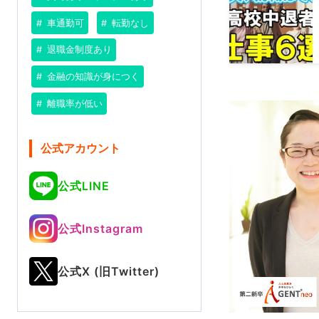
車通勤可
転勤なし
退職金制度あり
金融の知識が身につく
離職率が低い
公式アカウント
公式LINE
公式Instagram
公式X (旧Twitter)