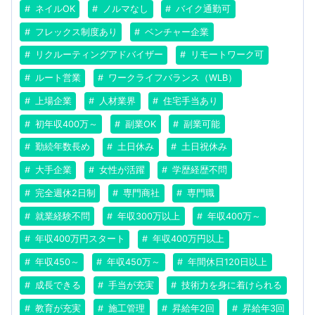
ネイルOK
ノルマなし
バイク通勤可
フレックス制度あり
ベンチャー企業
リクルーティングアドバイザー
リモートワーク可
ルート営業
ワークライフバランス（WLB）
上場企業
人材業界
住宅手当あり
初年収400万～
副業OK
副業可能
勤続年数長め
土日休み
土日祝休み
大手企業
女性が活躍
学歴経歴不問
完全週休2日制
専門商社
専門職
就業経験不問
年収300万以上
年収400万～
年収400万円スタート
年収400万円以上
年収450～
年収450万～
年間休日120日以上
成長できる
手当が充実
技術力を身に着けられる
教育が充実
施工管理
昇給年2回
昇給年3回