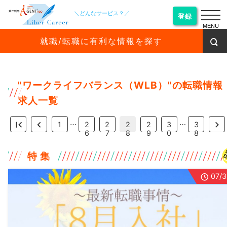
＼どんなサービス？／
登録
MENU
就職/転職に有利な情報を探す
"
ワークライフバランス（WLB）
"の転職情報
求人一覧
…
…
1
2
2
2
2
3
3
6
7
8
9
0
8
特 集
07/3