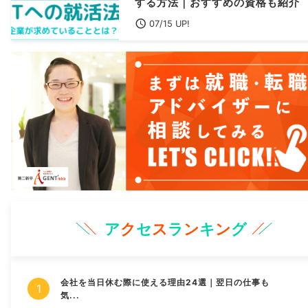
する方法｜おすすめの資格も紹介
07/15 UP!
ア
ク
セ
ス
ラ
ン
キ
ン
グ
会社を当日休む際に使える理由24選｜翌日の仕事も
気...