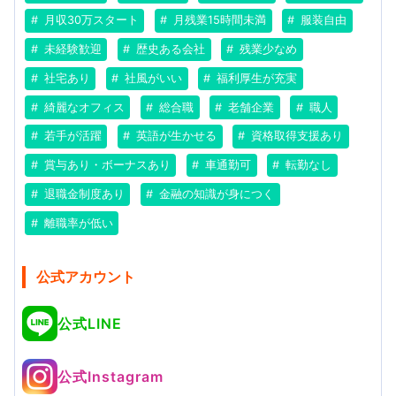
月収30万スタート
月残業15時間未満
服装自由
未経験歓迎
歴史ある会社
残業少なめ
社宅あり
社風がいい
福利厚生が充実
綺麗なオフィス
総合職
老舗企業
職人
若手が活躍
英語が生かせる
資格取得支援あり
賞与あり・ボーナスあり
車通勤可
転勤なし
退職金制度あり
金融の知識が身につく
離職率が低い
公式アカウント
公式LINE
公式Instagram