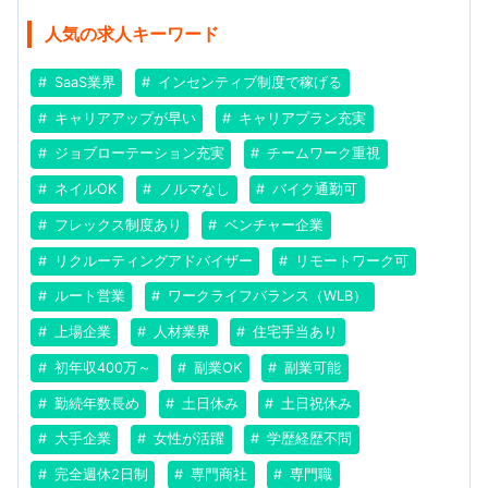
人気の求人キーワード
SaaS業界
インセンティブ制度で稼げる
キャリアアップが早い
キャリアプラン充実
ジョブローテーション充実
チームワーク重視
ネイルOK
ノルマなし
バイク通勤可
フレックス制度あり
ベンチャー企業
リクルーティングアドバイザー
リモートワーク可
ルート営業
ワークライフバランス（WLB）
上場企業
人材業界
住宅手当あり
初年収400万～
副業OK
副業可能
勤続年数長め
土日休み
土日祝休み
大手企業
女性が活躍
学歴経歴不問
完全週休2日制
専門商社
専門職