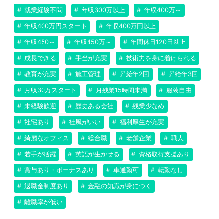
就業経験不問
年収300万以上
年収400万～
年収400万円スタート
年収400万円以上
年収450～
年収450万～
年間休日120日以上
成長できる
手当が充実
技術力を身に着けられる
教育が充実
施工管理
昇給年2回
昇給年3回
月収30万スタート
月残業15時間未満
服装自由
未経験歓迎
歴史ある会社
残業少なめ
社宅あり
社風がいい
福利厚生が充実
綺麗なオフィス
総合職
老舗企業
職人
若手が活躍
英語が生かせる
資格取得支援あり
賞与あり・ボーナスあり
車通勤可
転勤なし
退職金制度あり
金融の知識が身につく
離職率が低い