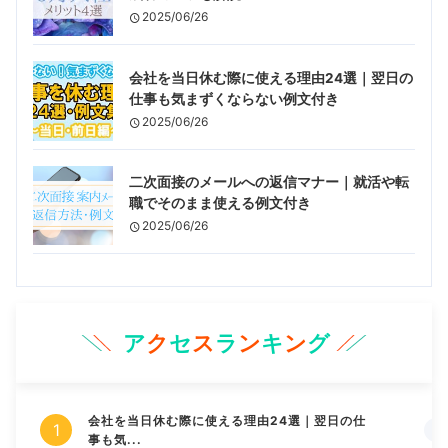
2025/06/26
会社を当日休む際に使える理由24選｜翌日の
仕事も気まずくならない例文付き
2025/06/26
二次面接のメールへの返信マナー｜就活や転
職でそのまま使える例文付き
2025/06/26
ア
ク
セ
ス
ラ
ン
キ
ン
グ
会社を当日休む際に使える理由24選｜翌日の仕
事も気...