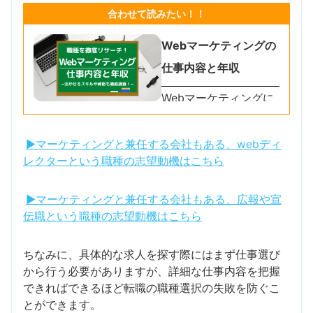
合わせて読みたい！！
Webマーケティングの
仕事内容と年収
Webマーケティングに
興味はあるけど未経験
で転職した場合、仕事
内容や給料はどのよう
▶マーケティングと兼任する会社もある、webディ
に変わっていくのか、
レクターという職種の志望動機はこちら
どんなキャリアプラン
があるのかについて解
説します
▶マーケティングと兼任する会社もある、広報や宣
伝職という職種の志望動機はこちら
ちなみに、具体的な求人を探す際にはまず仕事選び
から行う必要がありますが、詳細な仕事内容を把握
できればできるほど転職の職種選択の失敗を防ぐこ
とができます。