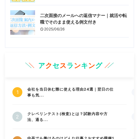
二次面接のメールへの返信マナー｜就活や転
職でそのまま使える例文付き
2025/06/26
ア
ク
セ
ス
ラ
ン
キ
ン
グ
会社を当日休む際に使える理由24選｜翌日の仕
事も気...
クレペリンテスト(検査)とは？試験内容や方
法、通る...
中卒でも働けるのはどんな仕事？おすすめ職種1