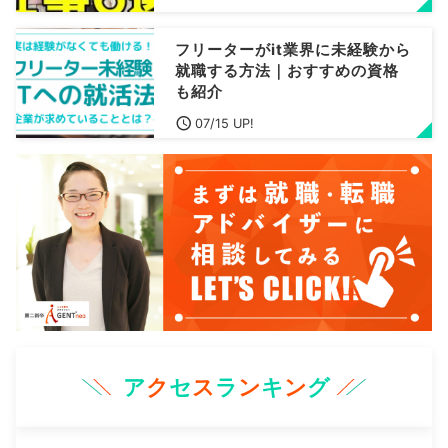
フリーターがit業界に未経験から
就職する方法｜おすすめの資格
も紹介
07/15 UP!
ア
ク
セ
ス
ラ
ン
キ
ン
グ