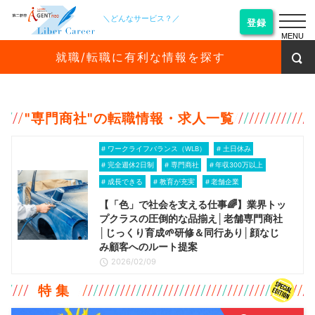
＼どんなサービス？／
登録
MENU
就職/転職に有利な情報を探す
"
専門商社
"の転職情報・求人一覧
ワークライフバランス（WLB）
土日休み
完全週休2日制
専門商社
年収300万以上
成長できる
教育が充実
老舗企業
【「色」で社会を支える仕事🌈】業界トッ
プクラスの圧倒的な品揃え│老舗専門商社
│じっくり育成🌱研修＆同行あり│顔なじ
み顧客へのルート提案
2026/02/09
特 集