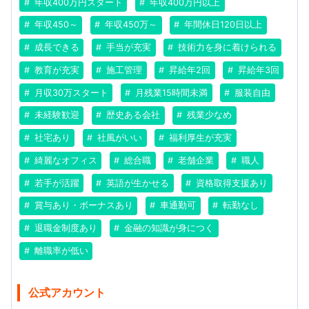
年収400万円スタート
年収400万円以上
年収450～
年収450万～
年間休日120日以上
成長できる
手当が充実
技術力を身に着けられる
教育が充実
施工管理
昇給年2回
昇給年3回
月収30万スタート
月残業15時間未満
服装自由
未経験歓迎
歴史ある会社
残業少なめ
社宅あり
社風がいい
福利厚生が充実
綺麗なオフィス
総合職
老舗企業
職人
若手が活躍
英語が生かせる
資格取得支援あり
賞与あり・ボーナスあり
車通勤可
転勤なし
退職金制度あり
金融の知識が身につく
離職率が低い
公式アカウント