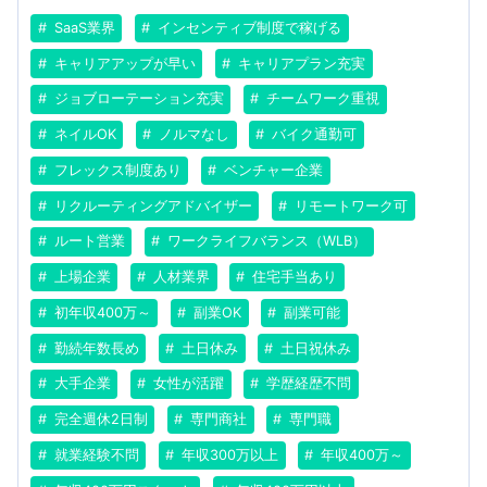
SaaS業界
インセンティブ制度で稼げる
キャリアアップが早い
キャリアプラン充実
ジョブローテーション充実
チームワーク重視
ネイルOK
ノルマなし
バイク通勤可
フレックス制度あり
ベンチャー企業
リクルーティングアドバイザー
リモートワーク可
ルート営業
ワークライフバランス（WLB）
上場企業
人材業界
住宅手当あり
初年収400万～
副業OK
副業可能
勤続年数長め
土日休み
土日祝休み
大手企業
女性が活躍
学歴経歴不問
完全週休2日制
専門商社
専門職
就業経験不問
年収300万以上
年収400万～