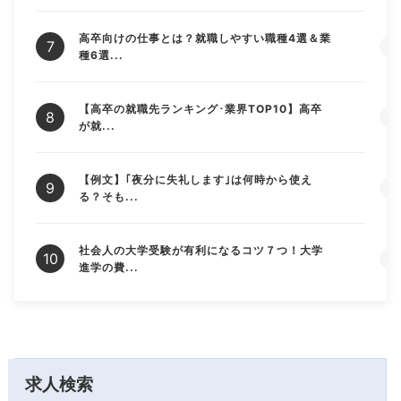
高卒向けの仕事とは？就職しやすい職種4選＆業
種6選...
【高卒の就職先ランキング･業界TOP10】高卒
が就...
【例文】｢夜分に失礼します｣は何時から使え
る？そも...
社会人の大学受験が有利になるコツ７つ！大学
進学の費...
求人検索