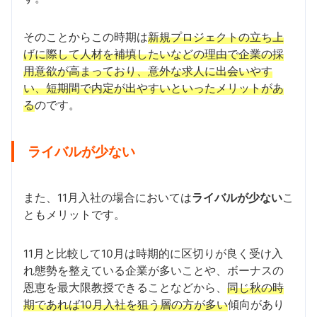
そのことからこの時期は
新規プロジェクトの立ち上
げに際して人材を補填したいなどの理由で企業の採
用意欲が高まっており、意外な求人に出会いやす
い、短期間で内定が出やすいといったメリットがあ
る
のです。
ライバルが少ない
また、11月入社の場合においては
ライバルが少ない
こ
ともメリットです。
11月と比較して10月は時期的に区切りが良く受け入
れ態勢を整えている企業が多いことや、ボーナスの
恩恵を最大限教授できることなどから、
同じ秋の時
期であれば10月入社を狙う層の方が多い
傾向があり